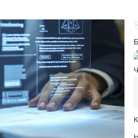
Б
-
Ч
К
Н