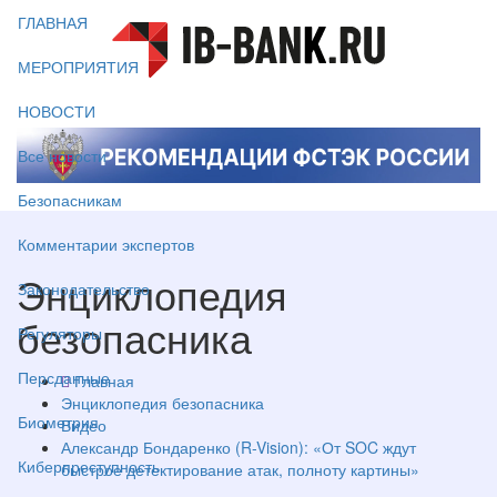
ГЛАВНАЯ
МЕРОПРИЯТИЯ
НОВОСТИ
Все новости
Безопасникам
Комментарии экспертов
Энциклопедия
Законодательство
безопасника
Регуляторы
Персданные
Главная
Энциклопедия безопасника
Биометрия
Видео
Александр Бондаренко (R-Vision): «От SOC ждут
Киберпреступность
быстрое детектирование атак, полноту картины»