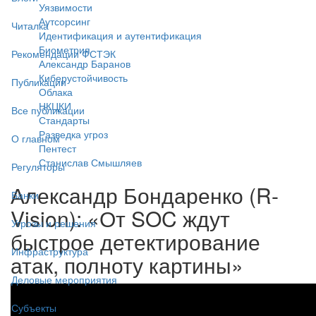
Уязвимости
Аутсорсинг
Читалка
Идентификация и аутентификация
Биометрия
Рекомендации ФСТЭК
Александр Баранов
Киберустойчивость
Публикации
Облака
НКЦКИ
Все публикации
Стандарты
Разведка угроз
О главном
Пентест
Станислав Смышляев
Регуляторы
Александр Бондаренко (R-
Банки
Vision): «От SOC ждут
Угрозы и решения
быстрое детектирование
Инфраструктура
атак, полноту картины»
Деловые мероприятия
Субъекты