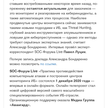
ставшие востребованными некоторое время назад, по-
прежнему
остаются актуальными
для заказчиков —
это мониторинг и реагирование на киберинциденты, а
также автоматизация этих процессов. Наиболее
продвинутые центры мониторинга сейчас занимаются
такими новыми подходами к ИБ, как Threat Hunting,
глубокий анализ инструментария злоумышленников и
ловушки для киберпреступников — однако эти методы
требуют серьёзных экспертных знаний, считает
Александр Бондаренко. Интервью провёл эксперт-
корреспондент SOC-Форума Live
Павел Луцик
.
Полную запись доклада Александра Бондаренко
можно посмотреть
по ссылке
.
SOC-Форум Live
«Практика противодействия
компьютерным атакам и построения центров
мониторинга ИБ» состоялся
1 декабря 2020 года
—
впервые в онлайн-формате. Онлайн-телепроект стал
новой цифровой версией самого масштабного
специализированного события ИБ-отрасли.
Организационную поддержку оказала
Медиа Группа
«Авангард».