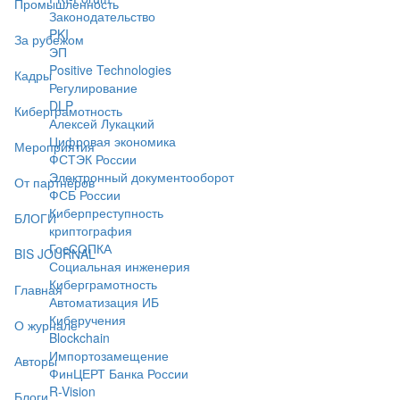
Промышленность
Законодательство
PKI
За рубежом
ЭП
Positive Technologies
Кадры
Регулирование
DLP
Киберграмотность
Алексей Лукацкий
Цифровая экономика
Мероприятия
ФСТЭК России
Электронный документооборот
От партнёров
ФСБ России
Киберпреступность
БЛОГИ
криптография
ГосСОПКА
BIS JOURNAL
Социальная инженерия
Киберграмотность
Главная
Автоматизация ИБ
Киберучения
О журнале
Blockchain
Импортозамещение
Авторы
ФинЦЕРТ Банка России
R-Vision
Блоги