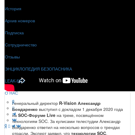
История
Архив номеров
Подписка
Сотрудничество
Отзывы
ЭНЦИКЛОПЕДИЯ БЕЗОПАСНИКА
LEAK-БЕЗ
О НАС
Генеральный директор
R-Vision Александр
Бондаренко
выступил с докладом 1 декабря 2020 года
на
SOC-Форуме Live
на треке, посвящённом
технологиям SOC. За кулисами телестудии Александр
Бондаренко ответил на несколько вопросов о трендах
отрасли. Эксперт заявил, что
технологии SOC
,