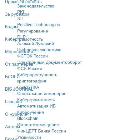
Промышленность
Законодательство
PKI
За рубежом
ЭП
Positive Technologies
Кадры
Регулирование
DLP
Киберграмотность
Алексей Лукацкий
Цифровая экономика
Мероприятия
ФСТЭК России
Электронный документооборот
От партнёров
ФСБ России
Киберпреступность
БЛОГИ
криптография
ГосСОПКА
BIS JOURNAL
Социальная инженерия
Киберграмотность
Главная
Автоматизация ИБ
Киберучения
О журнале
Blockchain
Импортозамещение
Авторы
ФинЦЕРТ Банка России
Уязвимости
Блоги