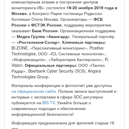
компьютерным атакам и построения центров
мониторинга ИБ» состоялся
19-20 ноября 2019 года в
Москве
, в Конгресс-Парке гостиницы Рэдиссон
Коллекшн Отель Москва. Организаторы —
ФСБ
России
и
ФСТЭК России
, поддержку мероприятию
оказывает
Банк России
. Организационная поддержка
—
Медиа Группа «Авангард»
. Генеральный партнёр
—
«Ростелеком-Солар»
.
Ключевые партнеры:
BI.ZONE, «Перспективный мониторинг», Positive
Technologies, ООО «ICL Системные технологии»,
«Информзащита», «Лаборатория Касперского», R-
Vision.
Официальные партнеры:
ООО «Пангео
Радар», Sberbank Cyber Security (SCS), Angara
Technologies Group.
Материалы конференции и фотоотчёт уже доступны
на официальном сайте.
Полные записи выступлений и
интервью с экспертами в сфере SOC регулярно
публикуются на
BIS TV
. Узнайте больше о
современных подходах к обеспечению
информационной безопасности!
Информация предназначена для зрителей старше 16
лет.