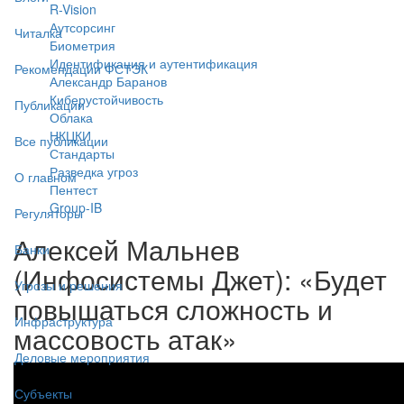
R-Vision
Аутсорсинг
Читалка
Биометрия
Идентификация и аутентификация
Рекомендации ФСТЭК
Александр Баранов
Киберустойчивость
Публикации
Облака
НКЦКИ
Все публикации
Стандарты
Разведка угроз
О главном
Пентест
Group-IB
Регуляторы
Алексей Мальнев
Банки
(Инфосистемы Джет): «Будет
Угрозы и решения
повышаться сложность и
Инфраструктура
массовость атак»
Деловые мероприятия
Субъекты