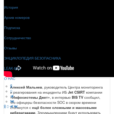
История
Архив номеров
Подписка
Сотрудничество
Отзывы
ЭНЦИКЛОПЕДИЯ БЕЗОПАСНИКА
LEAK-БЕЗ
О НАС
Алексей Мальнев
, руководитель Центра мониторинга
и реагирования на инциденты ИБ
Jet CSIRT
компании
«Инфосистемы Джет»
, в интервью
BIS TV
сообщил,
что офицеры безопасности SOC в скором времени
столкнутся с
ещё более сложными и массовыми
кибератаками
. Злоумышленники будут использовать