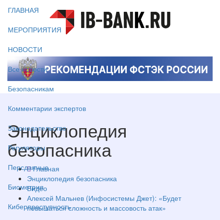
ГЛАВНАЯ
МЕРОПРИЯТИЯ
НОВОСТИ
Все новости
Безопасникам
Комментарии экспертов
Энциклопедия
Законодательство
безопасника
Регуляторы
Персданные
Главная
Энциклопедия безопасника
Биометрия
Видео
Алексей Мальнев (Инфосистемы Джет): «Будет
Киберпреступность
повышаться сложность и массовость атак»