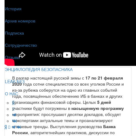
История
Архив номеров
Подписка
Сотрудничество
Отзывы
ЭНЦИКЛОПЕДИЯ БЕЗОПАСНИКА
В разгар настоящей русской зимы с
17 по 21 февраля
LEAK-БЕЗ
2020
года сотни специалистов со всех уголков России и
из-за рубежа соберутся на одно из главных событий
О НАС
года, посвящённых обеспечению ИБ в банках и других
организациях финансовой сферы. Целых
5 дней
участники будут погружены в
насыщенную программу
мероприятия: прослушают десятки докладов, обсудят
с экспертами актуальные темы и проанализируют
ключевые тренды. Выступления руководства
Банка
России
, авторитетнейших практиков, дискуссии по