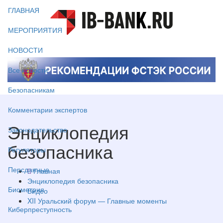
ГЛАВНАЯ
МЕРОПРИЯТИЯ
НОВОСТИ
Все новости
Безопасникам
Комментарии экспертов
Энциклопедия
Законодательство
безопасника
Регуляторы
Персданные
Главная
Энциклопедия безопасника
Биометрия
Видео
XII Уральский форум — Главные моменты
Киберпреступность