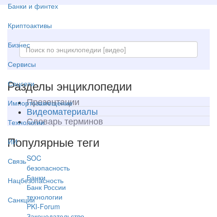
Банки и финтех
Криптоактивы
Бизнес
Сервисы
Разделы энциклопедии
Соцсети
Презентации
Импортозамещение
Видеоматериалы
Словарь терминов
Технологии
Популярные теги
ИИ
SOC
Связь
безопасность
Банки
Нацбезопасность
Банк России
технологии
Санкции
PKI-Forum
Законодательство