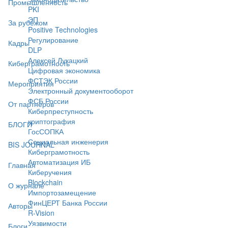
Промышленность
PKI
ЭП
За рубежом
Positive Technologies
Регулирование
Кадры
DLP
Алексей Лукацкий
Киберграмотность
Цифровая экономика
ФСТЭК России
Мероприятия
Электронный документооборот
ФСБ России
От партнёров
Киберпреступность
криптография
БЛОГИ
ГосСОПКА
Социальная инженерия
BIS JOURNAL
Киберграмотность
Автоматизация ИБ
Главная
Киберучения
Blockchain
О журнале
Импортозамещение
ФинЦЕРТ Банка России
Авторы
R-Vision
Уязвимости
Блоги