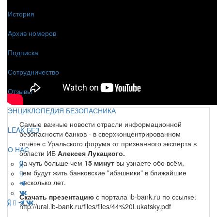
История
Архив номеров
Подписка
Сотрудничество
Отзывы
ЭНЦИКЛОПЕДИЯ БЕЗОПАСНИКА
Самые важные новости отрасли информационной
LEAK-БЕЗ
безопасности банков - в сверхконцентрированном
отчёте с Уральского форума от признанного эксперта в
О НАС
области ИБ
Алексея Лукацкого.
За чуть больше чем
15 минут
вы узнаете обо всём,
чем будут жить банковские "ибэшники" в ближайшие
несколько лет.
Скачать презентацию
с портала ib-bank.ru по ссылке:
http://ural.ib-bank.ru/files/files/44%20Lukatsky.pdf