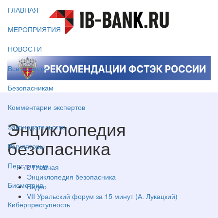
ГЛАВНАЯ
МЕРОПРИЯТИЯ
НОВОСТИ
Все новости
Безопасникам
Комментарии экспертов
Энциклопедия
Законодательство
безопасника
Регуляторы
Персданные
Главная
Энциклопедия безопасника
Биометрия
Видео
VII Уральский форум за 15 минут (А. Лукацкий)
Киберпреступность