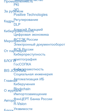
Промышленность
PKI
ЭП
За рубежом
Positive Technologies
Регулирование
Кадры
DLP
Алексей Лукацкий
Киберграмотность
Цифровая экономика
ФСТЭК России
Мероприятия
Электронный документооборот
ФСБ России
От партнёров
Киберпреступность
криптография
БЛОГИ
ГосСОПКА
Киберграмотность
BIS JOURNAL
Социальная инженерия
Автоматизация ИБ
Главная
Киберучения
Blockchain
О журнале
Импортозамещение
ФинЦЕРТ Банка России
Авторы
R-Vision
Уязвимости
Блоги