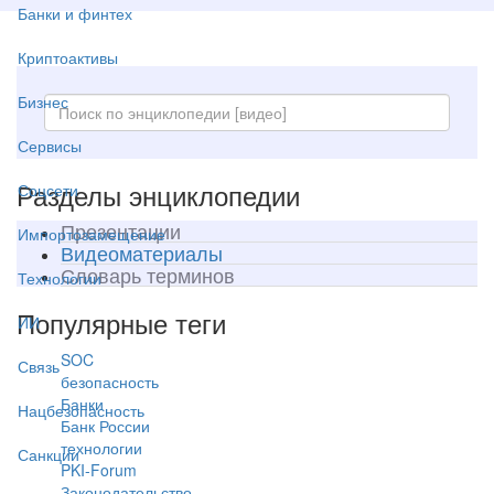
Банки и финтех
Криптоактивы
Бизнес
Сервисы
Разделы энциклопедии
Соцсети
Презентации
Импортозамещение
Видеоматериалы
Словарь терминов
Технологии
Популярные теги
ИИ
SOC
Связь
безопасность
Банки
Нацбезопасность
Банк России
технологии
Санкции
PKI-Forum
Законодательство