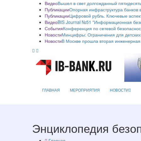
Видео
Вышел в свет долгожданный пятидесяты
Публикации
Опорная инфраструктура банков в
Публикации
Цифровой рубль. Ключевые аспек
Видео
BIS Journal №51 "Информационная без
События
Конференция по сетевой безопаснос
Новости
Минцифры: Ограничения для детских
Новости
В Москве прошла вторая инженерная
ГЛАВНАЯ
МЕРОПРИЯТИЯ
НОВОСТИ
Энциклопедия безо
Главная