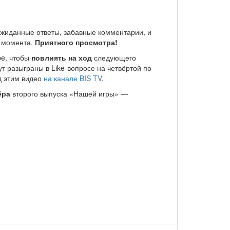
ожиданные ответы, забавные комментарии, и
 момента.
Приятного просмотра!
be, чтобы
повлиять на ход
следующего
т разыграны в Like-вопросе на четвёртой по
д этим видео
на канале BIS TV
.
ёра
второго выпуска «Нашей игры» —