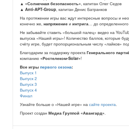
▲ «Солнечная безопасность»
, капитан Олег Седов
▲ Anti-APT-Group
, капитан Денис Батранков
На протяжении игры вас ждут интересные вопросы и не
конечно же,
напряжение
и
интрига
… до определенного
Не забывайте ставить «большой палец» видео на YouTu
выпуска «Нашей игры»! Количество баллов, которые буду
счёту игре, будет пропорциональным числу «лайков» по
Благодарим за поддержку проекта
Генерального партн
компанию
«Ростелеком-Solar»
!
Все игры
первого сезона
:
Выпуск 1
Выпуск 2
Выпуск 3
Выпуск 4
Финал
Узнайте больше о «Нашей игре» на
сайте проекта
.
Проект создан
Медиа Группой «Авангард»
.