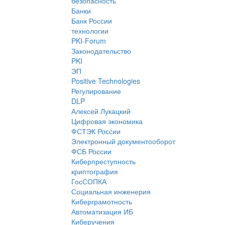
безопасность
Банки
Банк России
технологии
PKI-Forum
Законодательство
PKI
ЭП
Positive Technologies
Регулирование
DLP
Алексей Лукацкий
Цифровая экономика
ФСТЭК России
Электронный документооборот
ФСБ России
Киберпреступность
криптография
ГосСОПКА
Социальная инженерия
Киберграмотность
Автоматизация ИБ
Киберучения