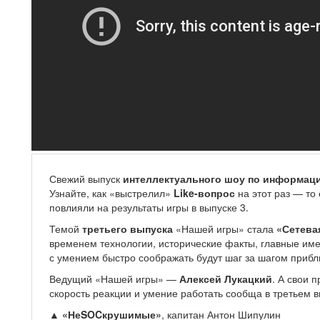
Свежий выпуск
интеллектуального шоу по информац
Узнайте, как «выстрелил»
Like-вопрос
на этот раз — то 
повлияли на результаты игры в выпуске 3.
Темой
третьего выпуска
«Нашей игры» стала
«Сетева
временем технологии, исторические факты, главные име
с умением быстро соображать будут шаг за шагом прибл
Ведущий «Нашей игры» —
Алексей Лукацкий
. А свои 
скорость реакции и умение работать сообща в третьем 
▲ «НеSOCкрушимые»
, капитан Антон Шипулин