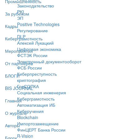
Промышленность
Законодательство
PKI
За рубежом
ЭП
Positive Technologies
Кадры
Регулирование
DLP
Киберграмотность
Алексей Лукацкий
Цифровая экономика
Мероприятия
ФСТЭК России
Электронный документооборот
От партнёров
ФСБ России
Киберпреступность
БЛОГИ
криптография
ГосСОПКА
BIS JOURNAL
Социальная инженерия
Киберграмотность
Главная
Автоматизация ИБ
Киберучения
О журнале
Blockchain
Импортозамещение
Авторы
ФинЦЕРТ Банка России
R-Vision
Блоги