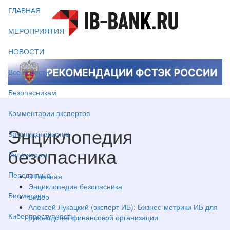
ГЛАВНАЯ
МЕРОПРИЯТИЯ
НОВОСТИ
Все новости
Безопасникам
Комментарии экспертов
Энциклопедия
Законодательство
безопасника
Регуляторы
Персданные
Главная
Энциклопедия безопасника
Биометрия
Видео
Алексей Лукацкий (эксперт ИБ): Бизнес-метрики ИБ для
Киберпреступность
руководства финансовой организации