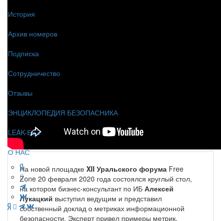
История
Архив номеров
Подписка
Сотрудничество
Отзывы
ЭНЦИКЛОПЕДИЯ БЕЗОПАСНИКА
LEAK-БЕЗ
О НАС
На новой площадке
XII Уральского форума
Free
Zone 20 февраля 2020 года состоялся круглый стол,
на котором бизнес-консультант по ИБ
Алексей
Лукацкий
выступил ведущим и представил
собственный доклад о метриках информационной
безопасности. Эксперт привел примеры метрик,