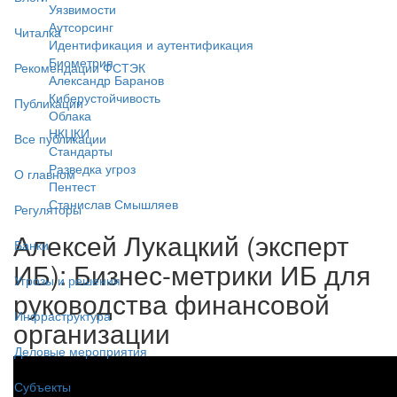
Уязвимости
Аутсорсинг
Читалка
Идентификация и аутентификация
Биометрия
Рекомендации ФСТЭК
Александр Баранов
Киберустойчивость
Публикации
Облака
НКЦКИ
Все публикации
Стандарты
Разведка угроз
О главном
Пентест
Станислав Смышляев
Регуляторы
Алексей Лукацкий (эксперт
Банки
ИБ): Бизнес-метрики ИБ для
Угрозы и решения
руководства финансовой
Инфраструктура
организации
Деловые мероприятия
Субъекты