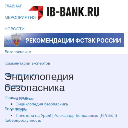
ГЛАВНАЯ
МЕРОПРИЯТИЯ
НОВОСТИ
Все новости
Безопасникам
Комментарии экспертов
Энциклопедия
Законодательство
безопасника
Регуляторы
Персданные
Главная
Энциклопедия безопасника
Биометрия
Видео
Полетели на Урал! | Александр Бондаренко (R-Vision)
Киберпреступность