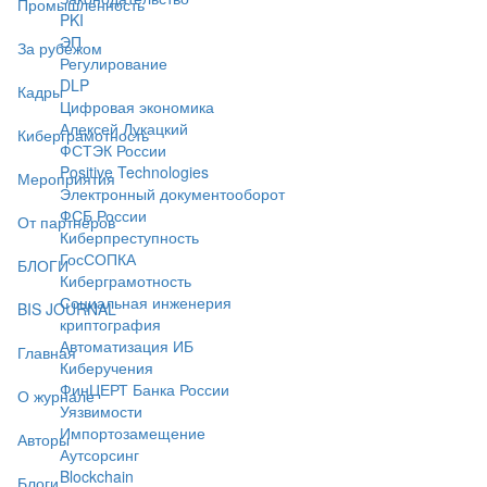
Промышленность
PKI
ЭП
За рубежом
Регулирование
DLP
Кадры
Цифровая экономика
Алексей Лукацкий
Киберграмотность
ФСТЭК России
Positive Technologies
Мероприятия
Электронный документооборот
ФСБ России
От партнёров
Киберпреступность
ГосСОПКА
БЛОГИ
Киберграмотность
Социальная инженерия
BIS JOURNAL
криптография
Автоматизация ИБ
Главная
Киберучения
ФинЦЕРТ Банка России
О журнале
Уязвимости
Импортозамещение
Авторы
Аутсорсинг
Blockchain
Блоги