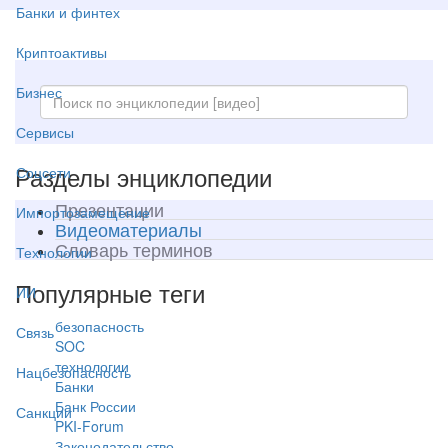
Банки и финтех
Криптоактивы
Бизнес
Сервисы
Разделы энциклопедии
Соцсети
Презентации
Импортозамещение
Видеоматериалы
Словарь терминов
Технологии
Популярные теги
ИИ
безопасность
Связь
SOC
технологии
Нацбезопасность
Банки
Банк России
Санкции
PKI-Forum
Законодательство