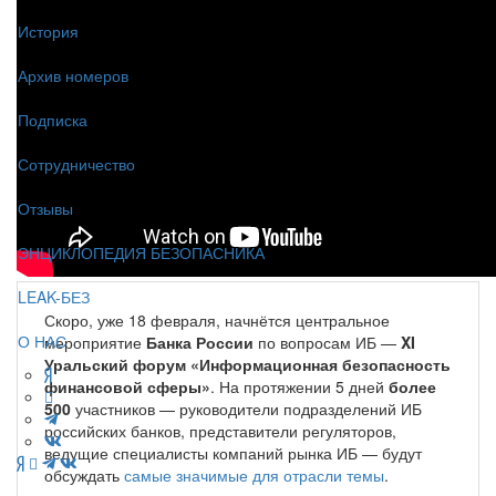
История
Архив номеров
Подписка
Сотрудничество
Отзывы
ЭНЦИКЛОПЕДИЯ БЕЗОПАСНИКА
LEAK-БЕЗ
Скоро, уже 18 февраля, начнётся центральное
О НАС
мероприятие
Банка России
по вопросам ИБ —
XI
Уральский форум «Информационная безопасность
финансовой сферы»
. На протяжении 5 дней
более
500
участников — руководители подразделений ИБ
российских банков, представители регуляторов,
ведущие специалисты компаний рынка ИБ — будут
обсуждать
самые значимые для отрасли темы
.