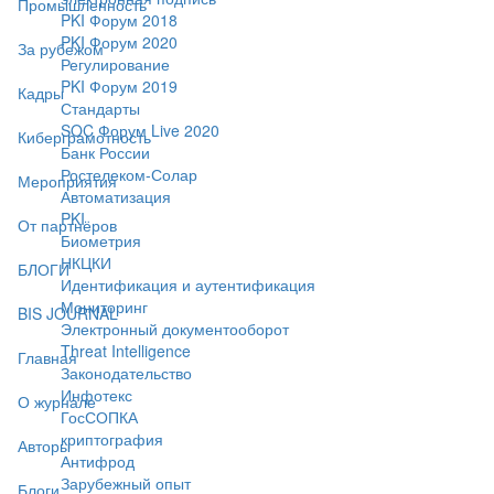
Промышленность
PKI Форум 2018
PKI Форум 2020
За рубежом
Регулирование
PKI Форум 2019
Кадры
Стандарты
SOC Форум Live 2020
Киберграмотность
Банк России
Ростелеком-Солар
Мероприятия
Автоматизация
PKI
От партнёров
Биометрия
НКЦКИ
БЛОГИ
Идентификация и аутентификация
Мониторинг
BIS JOURNAL
Электронный документооборот
Threat Intelligence
Главная
Законодательство
Инфотекс
О журнале
ГосСОПКА
криптография
Авторы
Антифрод
Зарубежный опыт
Блоги