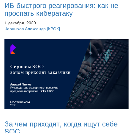
ИБ быстрого реагирования: как не
проспать кибератаку
1 декабря, 2020
Черныхов Александр
[КРОК]
За чем приходят, когда ищут себе
SOC