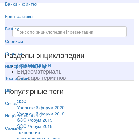
Банки и финтех
Криптоактивы
Бизнес
Сервисы
Разделы энциклопедии
Соцсети
Презентации
Импортозамещение
Видеоматериалы
Словарь терминов
Технологии
Популярные теги
ИИ
SOC
Связь
Уральский форум 2020
Уральский форум 2019
Нацбезопасность
SOC Форум 2019
SOC Форум 2018
Санкции
технологии
электронная подпись