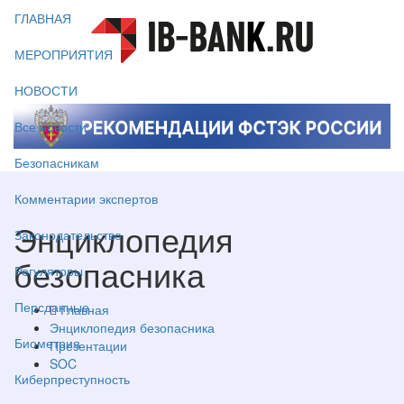
ГЛАВНАЯ
МЕРОПРИЯТИЯ
НОВОСТИ
Все новости
Безопасникам
Комментарии экспертов
Энциклопедия
Законодательство
безопасника
Регуляторы
Персданные
Главная
Энциклопедия безопасника
Биометрия
Презентации
SOC
Киберпреступность