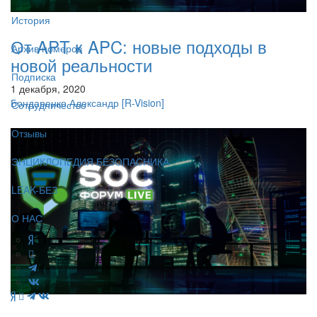
История
От APT к APC: новые подходы в
Архив номеров
новой реальности
Подписка
1 декабря, 2020
Бондаренко Александр
[R-Vision]
Сотрудничество
Отзывы
ЭНЦИКЛОПЕДИЯ БЕЗОПАСНИКА
LEAK-БЕЗ
О НАС