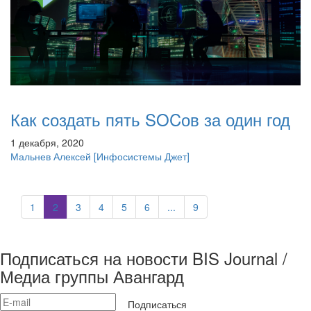
Как создать пять SOCов за один год
1 декабря, 2020
Мальнев Алексей
[Инфосистемы Джет]
1
2
3
4
5
6
...
9
Подписаться на новости BIS Journal /
Медиа группы Авангард
Подписаться