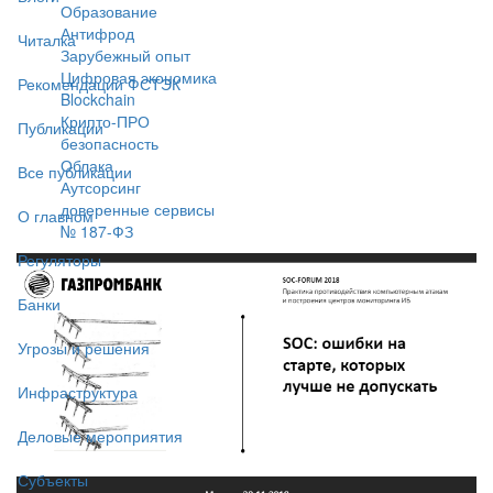
Образование
Антифрод
Читалка
Зарубежный опыт
Цифровая экономика
Рекомендации ФСТЭК
Blockchain
Крипто-ПРО
Публикации
безопасность
Облака
Все публикации
Аутсорсинг
доверенные сервисы
О главном
№ 187-ФЗ
Регуляторы
Банки
Угрозы и решения
Инфраструктура
Деловые мероприятия
Субъекты