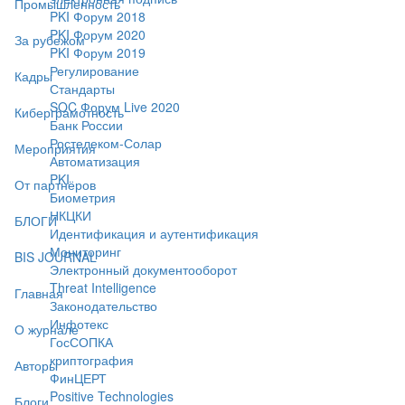
Промышленность
PKI Форум 2018
PKI Форум 2020
За рубежом
PKI Форум 2019
Регулирование
Кадры
Стандарты
SOC Форум Live 2020
Киберграмотность
Банк России
Ростелеком-Солар
Мероприятия
Автоматизация
PKI
От партнёров
Биометрия
НКЦКИ
БЛОГИ
Идентификация и аутентификация
Мониторинг
BIS JOURNAL
Электронный документооборот
Threat Intelligence
Главная
Законодательство
Инфотекс
О журнале
ГосСОПКА
криптография
Авторы
ФинЦЕРТ
Positive Technologies
Блоги