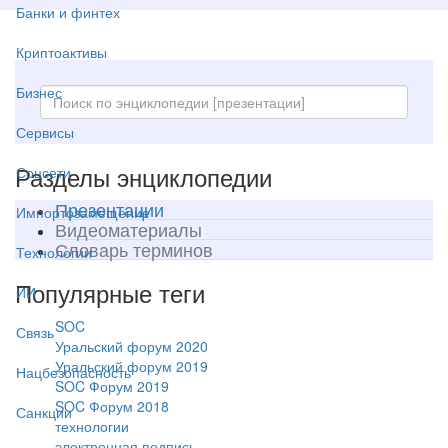
Банки и финтех
Криптоактивы
Бизнес
Сервисы
Разделы энциклопедии
Соцсети
Презентации
Импортозамещение
Видеоматериалы
Словарь терминов
Технологии
Популярные теги
ИИ
SOC
Связь
Уральский форум 2020
Уральский форум 2019
Нацбезопасность
SOC Форум 2019
SOC Форум 2018
Санкции
технологии
электронная подпись