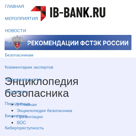
ГЛАВНАЯ
МЕРОПРИЯТИЯ
НОВОСТИ
Все новости
Безопасникам
Комментарии экспертов
Энциклопедия
Законодательство
безопасника
Регуляторы
Персданные
Главная
Энциклопедия безопасника
Биометрия
Презентации
SOC
Киберпреступность