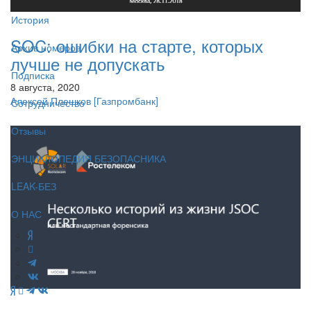
История
SOC: ошибки на старте, которых
Архив номеров
лучше не допускать
Подписка
8 августа, 2020
Алексей Плешков
[Газпромбанк]
Сотрудничество
Отзывы
ЭНЦИКЛОПЕДИЯ БЕЗОПАСНИКА
LEAK-БЕЗ
О НАС