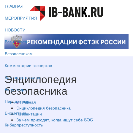
ГЛАВНАЯ
МЕРОПРИЯТИЯ
НОВОСТИ
Все новости
Безопасникам
Комментарии экспертов
Энциклопедия
Законодательство
безопасника
Регуляторы
Персданные
Главная
Энциклопедия безопасника
Биометрия
Презентации
За чем приходят, когда ищут себе SOC
Киберпреступность