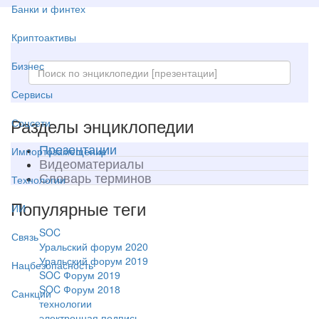
Банки и финтех
Криптоактивы
Бизнес
Сервисы
Разделы энциклопедии
Соцсети
Презентации
Импортозамещение
Видеоматериалы
Словарь терминов
Технологии
Популярные теги
ИИ
SOC
Связь
Уральский форум 2020
Уральский форум 2019
Нацбезопасность
SOC Форум 2019
SOC Форум 2018
Санкции
технологии
электронная подпись