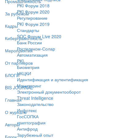
Промышленность
PKI Форум 2018
PKI Форум 2020
За рубежом
Регулирование
PKI Форум 2019
Кадры
Стандарты
SOC Форум Live 2020
Киберграмотность
Банк России
Ростелеком-Солар
Мероприятия
Автоматизация
PKI
От партнёров
Биометрия
НКЦКИ
БЛОГИ
Идентификация и аутентификация
Мониторинг
BIS JOURNAL
Электронный документооборот
Threat Intelligence
Главная
Законодательство
Инфотекс
О журнале
ГосСОПКА
криптография
Авторы
Антифрод
Зарубежный опыт
Блоги