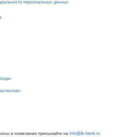
циальности персональных данных
а
когда»
систентом»
росы и пожелания присылайте на
info@ib-bank.ru