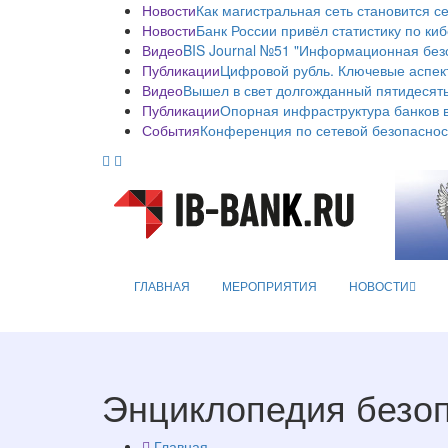
Новости
Как магистральная сеть становится с
Новости
Банк России привёл статистику по ки
Видео
BIS Journal №51 "Информационная без
Публикации
Цифровой рубль. Ключевые аспек
Видео
Вышел в свет долгожданный пятидесяты
Публикации
Опорная инфраструктура банков в
События
Конференция по сетевой безопаснос
ГЛАВНАЯ
МЕРОПРИЯТИЯ
НОВОСТИ
Энциклопедия безо
Главная