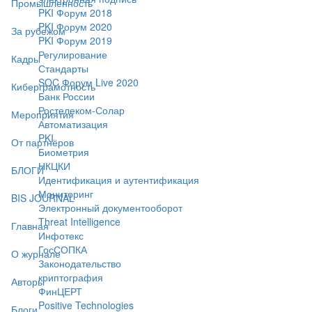
Промышленность
PKI Форум 2018
PKI Форум 2020
За рубежом
PKI Форум 2019
Регулирование
Кадры
Стандарты
SOC Форум Live 2020
Киберграмотность
Банк России
Ростелеком-Солар
Мероприятия
Автоматизация
PKI
От партнёров
Биометрия
НКЦКИ
БЛОГИ
Идентификация и аутентификация
Мониторинг
BIS JOURNAL
Электронный документооборот
Threat Intelligence
Главная
Инфотекс
ГосСОПКА
О журнале
Законодательство
криптография
Авторы
ФинЦЕРТ
Positive Technologies
Блоги