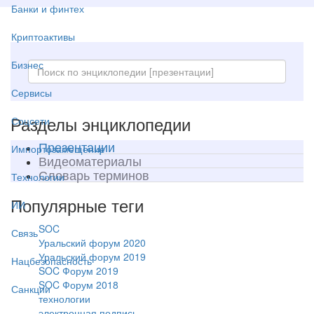
Банки и финтех
Криптоактивы
Бизнес
Сервисы
Разделы энциклопедии
Соцсети
Презентации
Импортозамещение
Видеоматериалы
Словарь терминов
Технологии
Популярные теги
ИИ
SOC
Связь
Уральский форум 2020
Уральский форум 2019
Нацбезопасность
SOC Форум 2019
SOC Форум 2018
Санкции
технологии
электронная подпись