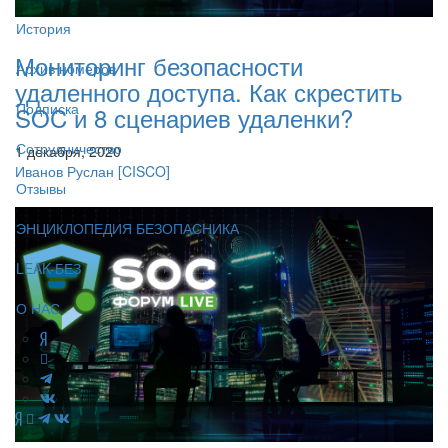
История
Мониторинг безопасности
Архив номеров
удаленного доступа. Как скрестить
Подписка
SOC и 8 сценариев удаленки?
Сотрудничество
1 декабря, 2020
Иванов Руслан
[CISCO]
Отзывы
ЭНЦИКЛОПЕДИЯ БЕЗОПАСНИКА
LEAK-БЕЗ
О НАС