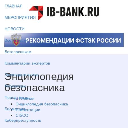
ГЛАВНАЯ
МЕРОПРИЯТИЯ
НОВОСТИ
Все новости
Безопасникам
Комментарии экспертов
Энциклопедия
Законодательство
безопасника
Регуляторы
Персданные
Главная
Энциклопедия безопасника
Биометрия
Презентации
CISCO
Киберпреступность