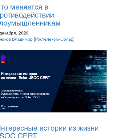
то меняется в
ротиводействии
злоумышленникам
 декабря, 2020
рюков Владимир
[Ростелеком-Солар]
нтересные истории из жизни
JSOC CERT