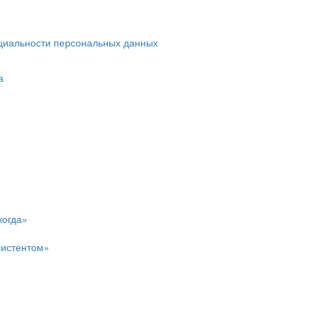
циальности персональных данных
а
когда»
систентом»