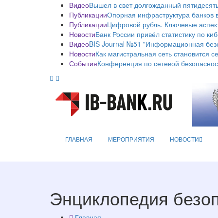
Видео
Вышел в свет долгожданный пятидесяты
Публикации
Опорная инфраструктура банков в
Публикации
Цифровой рубль. Ключевые аспек
Новости
Банк России привёл статистику по ки
Видео
BIS Journal №51 "Информационная без
Новости
Как магистральная сеть становится с
События
Конференция по сетевой безопаснос
ГЛАВНАЯ
МЕРОПРИЯТИЯ
НОВОСТИ
Энциклопедия безо
Главная