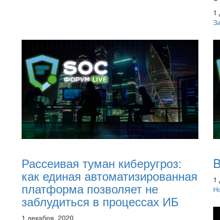
1
З
Рассеивая туман киберугроз:
B
как единая автоматизированная
1
платформа позволяет не
Н
заблудиться в процессах ИБ
1 декабря, 2020