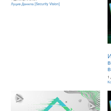
Луцив Данила
[Security Vision]
И
в
в
1
К