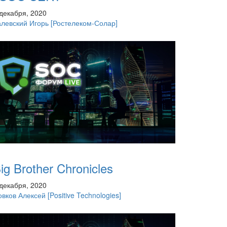
 декабря, 2020
алевский Игорь
[Ростелеком-Солар]
ig Brother Chronicles
 декабря, 2020
овков Алексей
[Positive Technologies]