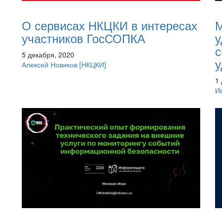
О сервисах НКЦКИ в интересах
М
участников ГосСОПКА
у
с
5 декабря, 2020
у
Алексей Новиков
[НКЦКИ]
1
И