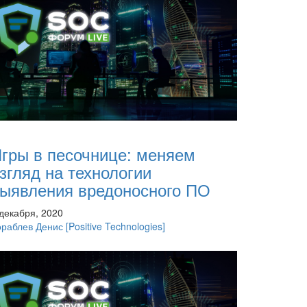
гры в песочнице: меняем
згляд на технологии
ыявления вредоносного ПО
 декабря, 2020
ораблев Денис
[Positive Technologies]