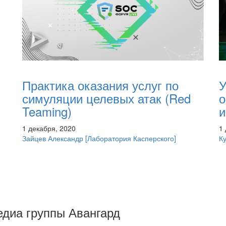
Практика оказания услуг по
У
симуляции целевых атак (Red
о
Teaming)
и
1 декабря, 2020
1
Зайцев Александр
[Лаборатория Касперского]
К
Медиа группы Авангард