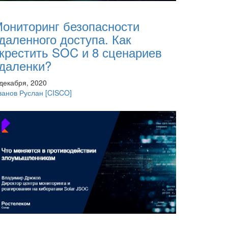
ониторинг безопасности
даленного доступа. Как
крестить SOC и 8 сценариев
даленки?
 декабря, 2020
ванов Руслан
[CISCO]