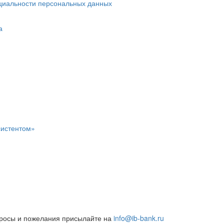
циальности персональных данных
а
систентом»
росы и пожелания присылайте на
info@ib-bank.ru