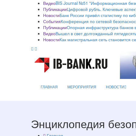
Видео
BIS Journal №51 "Информационная без
Публикации
Цифровой рубль. Ключевые аспек
Новости
Банк России привёл статистику по ки
События
Конференция по сетевой безопаснос
Публикации
Опорная инфраструктура банков в
Видео
Вышел в свет долгожданный пятидесяты
Новости
Как магистральная сеть становится с
ГЛАВНАЯ
МЕРОПРИЯТИЯ
НОВОСТИ
Энциклопедия безо
Главная