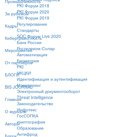
Промышленность
PKI Форум 2018
PKI Форум 2020
За рубежом
PKI Форум 2019
Регулирование
Кадры
Стандарты
SOC Форум Live 2020
Киберграмотность
Банк России
Ростелеком-Солар
Мероприятия
Автоматизация
Биометрия
От партнёров
PKI
НКЦКИ
БЛОГИ
Идентификация и аутентификация
Мониторинг
BIS JOURNAL
Электронный документооборот
Threat Intelligence
Главная
Законодательство
Инфотекс
О журнале
ГосСОПКА
криптография
Авторы
Образование
Антифрод
Блоги