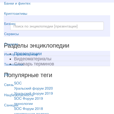
Банки и финтех
Криптоактивы
Бизнес
Сервисы
Разделы энциклопедии
Соцсети
Презентации
Импортозамещение
Видеоматериалы
Словарь терминов
Технологии
Популярные теги
ИИ
SOC
Связь
Уральский форум 2020
Уральский форум 2019
Нацбезопасность
SOC Форум 2019
технологии
Санкции
SOC Форум 2018
электронная подпись