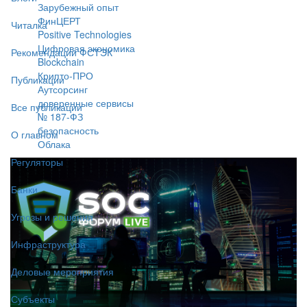
Зарубежный опыт
ФинЦЕРТ
Читалка
Positive Technologies
Цифровая экономика
Рекомендации ФСТЭК
Blockchain
Крипто-ПРО
Публикации
Аутсорсинг
доверенные сервисы
Все публикации
№ 187-ФЗ
безопасность
О главном
Облака
Регуляторы
Банки
Угрозы и решения
Инфраструктура
Деловые мероприятия
Субъекты