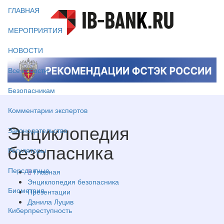
ГЛАВНАЯ
МЕРОПРИЯТИЯ
НОВОСТИ
Все новости
Безопасникам
Комментарии экспертов
Энциклопедия
Законодательство
безопасника
Регуляторы
Персданные
Главная
Энциклопедия безопасника
Биометрия
Презентации
Данила Луцив
Киберпреступность