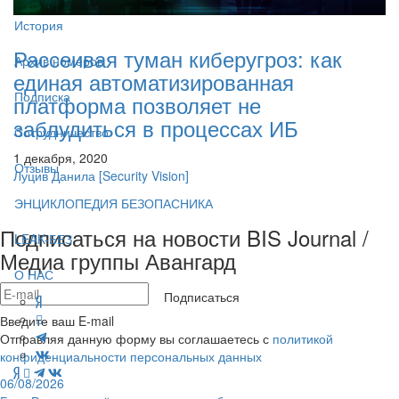
История
Рассеивая туман киберугроз: как
Архив номеров
единая автоматизированная
Подписка
платформа позволяет не
заблудиться в процессах ИБ
Сотрудничество
1 декабря, 2020
Отзывы
Луцив Данила
[Security Vision]
ЭНЦИКЛОПЕДИЯ БЕЗОПАСНИКА
Подписаться на новости BIS Journal /
LEAK-БЕЗ
Медиа группы Авангард
О НАС
Подписаться
Введите ваш E-mail
Отправляя данную форму вы соглашаетесь с
политикой
конфиденциальности персональных данных
06/08/2026