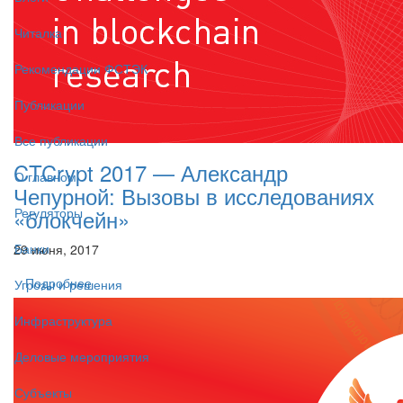
Читалка
Рекомендации ФСТЭК
Публикации
Все публикации
CTCrypt 2017 — Александр
О главном
Чепурной: Вызовы в исследованиях
«блокчейн»
Регуляторы
Банки
29 июня, 2017
Подробнее
Угрозы и решения
Инфраструктура
Деловые мероприятия
Субъекты