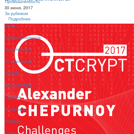
Промышленность
30 июня, 2017
За рубежом
Подробнее
Кадры
Киберграмотность
Мероприятия
От партнёров
БЛОГИ
BIS JOURNAL
Главная
О журнале
Авторы
Блоги