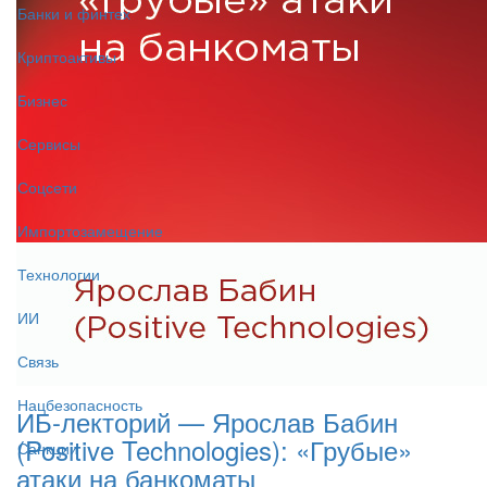
Банки и финтех
Криптоактивы
Бизнес
Сервисы
Соцсети
Импортозамещение
Технологии
ИИ
Связь
Нацбезопасность
ИБ-лекторий — Ярослав Бабин
(Positive Technologies): «Грубые»
Санкции
атаки на банкоматы