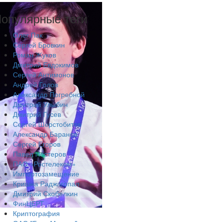
опулярные теги
Олег Пак
Сергей Бровкин
Роман Жуков
Дмитрий Евдокимов
Сергей Антимонов
Андрей Голов
Александр Погребной
Дмитрий Улыбин
Дмитрий Гусев
Сергей Шерстобитов
Александр Баранов
Сергей Егоров
Павел Нестеров
ПАО «Ростелеком»
Импортозамещение
Кришна Раджагопал
Дмитрий Скобелкин
ФинЦЕРТ
Криптография