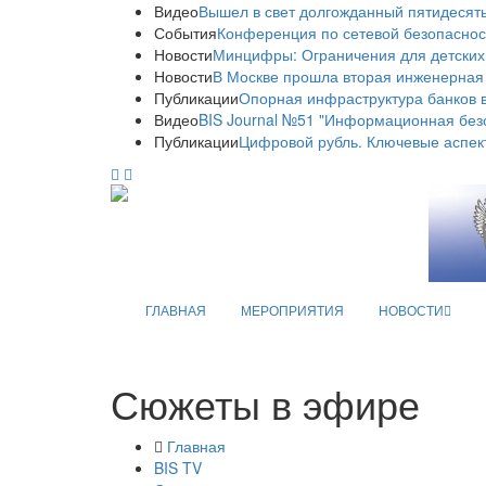
Видео
Вышел в свет долгожданный пятидесяты
События
Конференция по сетевой безопаснос
Новости
Минцифры: Ограничения для детских
Новости
В Москве прошла вторая инженерная
Публикации
Опорная инфраструктура банков в
Видео
BIS Journal №51 "Информационная без
Публикации
Цифровой рубль. Ключевые аспек
ГЛАВНАЯ
МЕРОПРИЯТИЯ
НОВОСТИ
Сюжеты в эфире
Главная
BIS TV