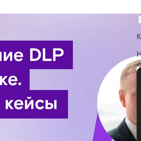
К
Н
-