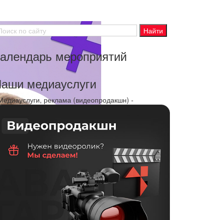
алендарь мероприятий
аши медиауслуги
 Медиауслуги, реклама (видеопродакшн) -