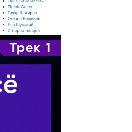
ОАО "Банк Москвы"
ГК InfoWatch
Гизар Шакиров
Оксана Безручко
Лев Шумский
Интернет вещей