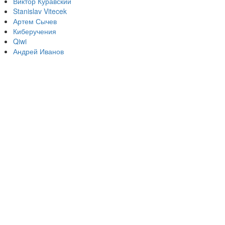
Виктор Куравский
Stanislav Vitecek
Артем Сычев
Киберучения
Qiwi
Андрей Иванов