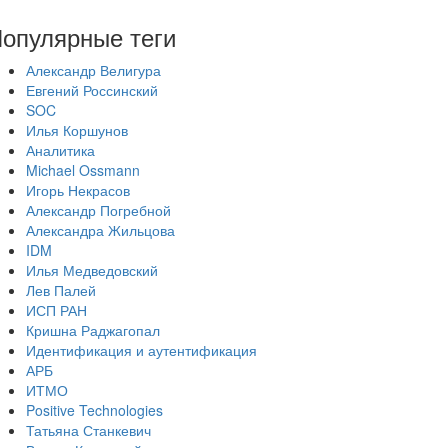
опулярные теги
Александр Велигура
Евгений Россинский
SOC
Илья Коршунов
Аналитика
Michael Ossmann
Игорь Некрасов
Александр Погребной
Александра Жильцова
IDM
Илья Медведовский
Лев Палей
ИСП РАН
Кришна Раджагопал
Идентификация и аутентификация
АРБ
ИТМО
Positive Technologies
Татьяна Станкевич