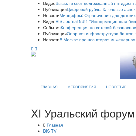
Видео
Вышел в свет долгожданный пятидесяты
Публикации
Цифровой рубль. Ключевые аспек
Новости
Минцифры: Ограничения для детских
Видео
BIS Journal №51 "Информационная без
События
Конференция по сетевой безопаснос
Публикации
Опорная инфраструктура банков в
Новости
В Москве прошла вторая инженерная
ГЛАВНАЯ
МЕРОПРИЯТИЯ
НОВОСТИ
XI Уральский форум
Главная
BIS TV