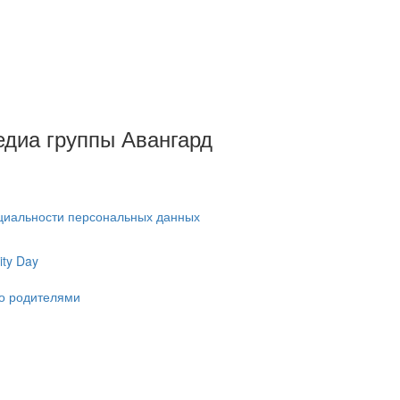
Медиа группы Авангард
циальности персональных данных
ty Day
ко родителями