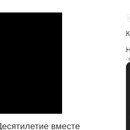
К
Н
-
Десятилетие вместе