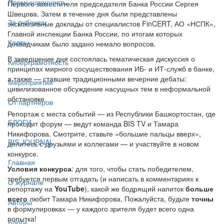
Промышленность
Первого заместителя председателя Банка России Сергея
Швецова. Затем в течение дня были представлены
За рубежом
эксклюзивные доклады от специалистов FinCERT, АО «НСПК»,
Главной инспекции Банка России, по итогам которых
Кадры
докладчикам было задано немало вопросов.
В завершение дня состоялась тематическая дискуссия о
Киберграмотность
принципах мирного сосуществования ИБ- и ИТ-служб в банке,
а также — ставшие традиционными вечерние дебаты:
Мероприятия
цивилизованное обсуждение насущных тем в неформальной
обстановке.
От партнёров
Репортаж с места событий — из Республики Башкортостан, где
БЛОГИ
проходит форум — ведут команда BIS TV и Тамара
Никифорова. Смотрите, ставьте «большие пальцы вверх»,
BIS JOURNAL
делитесь с друзьями и коллегами — и участвуйте в новом
конкурсе.
Главная
Условия конкурса
: для того, чтобы стать победителем,
требуется первым отгадать (и написать в комментариях к
О журнале
репортажу на
YouTube
), какой же бодрящий напиток
больше
всего
любит Тамара Никифорова. Пожалуйста, будьте
точны
Авторы
в формулировках — у каждого зрителя будет всего одна
попытка!
Блоги