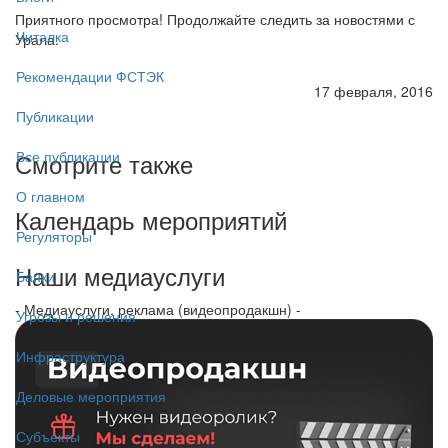
Приятного просмотра! Продолжайте следить за новостями с
Читалка
Урала.
Рекомендации ФСТЭК
17 февраля, 2016
Публикации
Смотрите также
Все публикации
О главном
Календарь мероприятий
Регуляторы
Наши медиауслуги
Банки
- Медиауслуги, реклама (видеопродакшн) -
Угрозы и решения
Инфраструктура
Деловые мероприятия
Субъекты