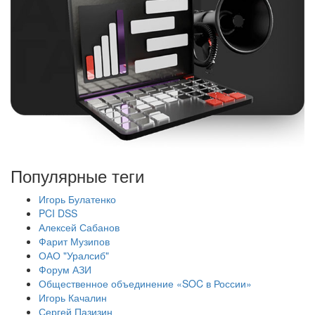
Популярные теги
Игорь Булатенко
PCI DSS
Алексей Сабанов
Фарит Музипов
ОАО "Уралсиб"
Форум АЗИ
Общественное объединение «SOC в России»
Игорь Качалин
Сергей Пазизин