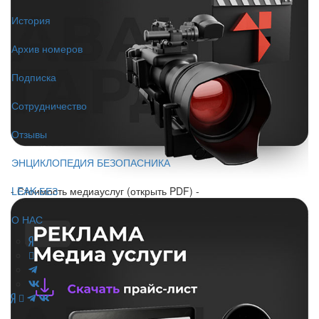
История
Архив номеров
Подписка
Сотрудничество
Отзывы
ЭНЦИКЛОПЕДИЯ БЕЗОПАСНИКА
- Стоимость медиауслуг (открыть PDF) -
LEAK-БЕЗ
О НАС