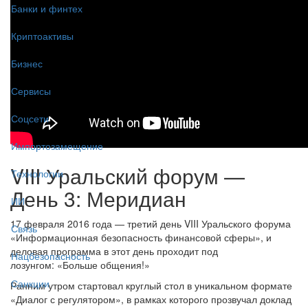
Банки и финтех
Криптоактивы
Бизнес
Сервисы
Соцсети
Импортозамещение
VIII Уральский форум —
Технологии
День 3: Меридиан
ИИ
17 февраля 2016 года — третий день VIII Уральского форума
Связь
«Информационная безопасность финансовой сферы», и
деловая программа в этот день проходит под
Нацбезопасность
лозунгом: «Больше общения!»
Санкции
Ранним утром стартовал круглый стол в уникальном формате
«Диалог с регулятором», в рамках которого прозвучал доклад