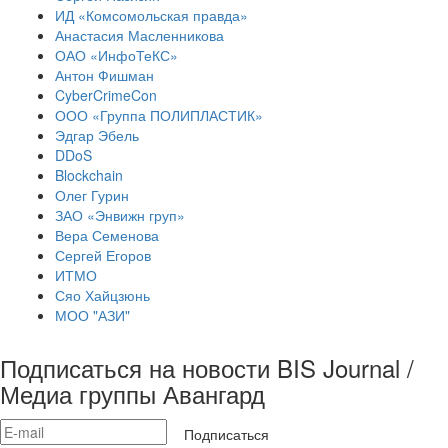
ИД «Комсомольская правда»
Анастасия Масленникова
ОАО «ИнфоТеКС»
Антон Фишман
CyberCrimeCon
ООО «Группа ПОЛИПЛАСТИК»
Эдгар Эбель
DDoS
Blockchain
Олег Гурин
ЗАО «Энвижн груп»
Вера Семенова
Сергей Егоров
ИТМО
Сяо Хайцзюнь
МОО "АЗИ"
Подписаться на новости BIS Journal /
Медиа группы Авангард
Подписаться