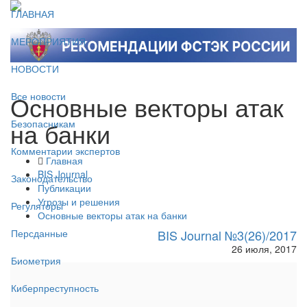
ГЛАВНАЯ
МЕРОПРИЯТИЯ
НОВОСТИ
Основные векторы атак
Все новости
на банки
Безопасникам
Комментарии экспертов
Главная
BIS Journal
Законодательство
Публикации
Угрозы и решения
Регуляторы
Основные векторы атак на банки
BIS Journal №3(26)/2017
Персданные
26 июля, 2017
Биометрия
Киберпреступность