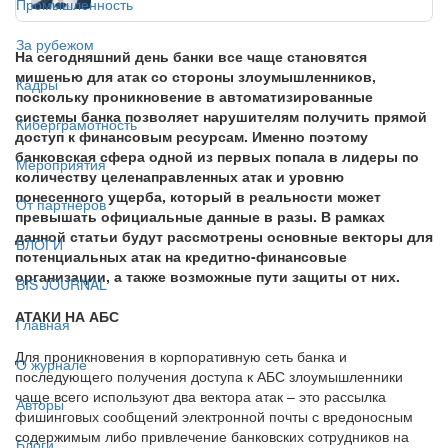
Промышленность
За рубежом
На сегодняшний день банки все чаще становятся
мишенью для атак со стороны злоумышленников,
Кадры
поскольку проникновение в автоматизированные
системы банка позволяет нарушителям получить прямой
Киберграмотность
доступ к финансовым ресурсам. Именно поэтому
банковская сфера одной из первых попала в лидеры по
Мероприятия
количеству целенаправленных атак и уровню
понесенного ущерба, который в реальности может
От партнёров
превышать официальные данные в разы. В рамках
данной статьи будут рассмотрены основные векторы для
БЛОГИ
потенциальных атак на кредитно-финансовые
организации, а также возможные пути защиты от них.
BIS JOURNAL
АТАКИ НА АБС
Главная
Для проникновения в корпоративную сеть банка и
О журнале
последующего получения доступа к АБС злоумышленники
чаще всего используют два вектора атак – это рассылка
Авторы
фишинговых сообщений электронной почты с вредоносным
содержимым либо привлечение банковских сотрудников на
Блоги