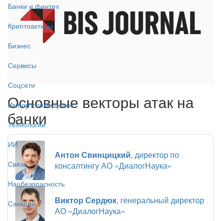
Банки и финтех
Криптоактивы
Бизнес
Сервисы
Соцсети
Основные векторы атак на
Импортозамещение
банки
Технологии
ИИ
Антон Свинцицкий
, директор по
Связь
консалтингу АО «ДиалогНаука»
Нацбезопасность
Виктор Сердюк
, генеральный директор
Санкции
АО «ДиалогНаука»