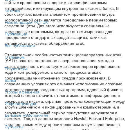
сайты с вредоносным содержимым или фишинговым
интерфейсом, имитирующим внутренние системы банка. В
Читалка
обоих случаях важным элементом проникновения внутрь
корпоративной сети является преодоление периметровых
Рекомендации ФСТЭК
средств защиты. Для этого используются специальные
вредоносные программы, которые оптимизированы для
Публикации
преодоления стандартных средств защиты, таких как
антивирусы и системы обнаружения атак.
Все публикации
Отличительной особенностью таких целенаправленных атак
О главном
(APT) является постоянное совершенствование методов
атаки, адресность используемых экземпляров вредоносного
Регуляторы
кода и контролируемость самого процесса атаки с
последующим уничтожением следов проникновения. В
Банки
современных условиях это означает использование сложных
методов упаковки вредоносных программ, адресный фишинг,
Угрозы и решения
который сложно отличить от легитимного информационного
ресурса или письма, скрытые протоколы коммуникации между
Инфраструктура
злоумышленником и инфицированными компьютерами и, в
результате, длительный период присутствия нарушителя в
Деловые мероприятия
системе. Так, по данным компании Hewlett Packard Enterprise,
среднее время между проникновением злоумышленников в
Субъекты
систему и их обнаружением составляет 243 дня, то есть