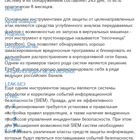
практически 8 месяцев.
История
Основными инструментами для защиты от целенаправленных
Архив номеров
атак являются средства углубленного анализа передаваемых
файлов с возможностью их запуска в виртуальных машинах -
Подписка
этот инструмент в простонародье называется "песочница"
(sandbox). Она позволяет обнаруживать хорошо
Сотрудничество
замаскированные вредоносные программы и блокировать их
дальнейшее распространение в корпоративной сети банка.
Отзывы
Одним из примеров такого рода систем является решение
FireEye, которое хорошо зарекомендовало себя в ряде
ЭНЦИКЛОПЕДИЯ БЕЗОПАСНИКА
ведущих российских банков.
LEAK-БЕЗ
Еще одним инструментом защиты являются системы
обработки и корреляции событий информационной
О НАС
безопасности (SIEM). Правда, для ее эффективного
функционирования требуется установка и правильная
настройка правил корреляции, а также наличие внедренных
процессов управления инцидентами безопасности. При этом
для расширения возможностей SIEM-систем необходимо
использовать различные классы средств защиты информации,
которые будут являться поставщиками событий безопасности,