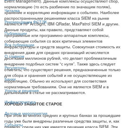
Event Management). Данные комплексы осуществляют сбор,
нормализацию (то есть разбиение по значащим полям),
Читалка
хранение и корреляцию информации о событиях. Наиболее
распространенными решениями класса SIEM на рынке
Рекомендации ФСТЭК
являются HP ArcSight, IBM QRadar, MaxPatrol SIEM и другие.
Данные продукты, как правило, представляют собой
Публикации
программные или программно-аппаратные комплексы,
собирающие события со всех критичных элементов
Все публикации
инфраструктуры и средств защиты. Совокупная стоимость их
внедрения даже для средних организаций исчисляется
О главном
десятками миллионов рублей, что делает проблематичным
внедрение подобных систем “с нуля”. Также здесь следует
Регуляторы
отметить, что существуют решения, предназначенные только
для сбора и хранения событий и не осуществляющие их
Банки
корреляцию. Обычно их используют для соответствия
нормативным требованиям. Они не являются SIEM и в
Угрозы и решения
дальнейшем в статье не рассматриваются.
Инфраструктура
ХОРОШО ЗАБЫТОЕ СТАРОЕ
Деловые мероприятия
При этом во многих средних и крупных банках за прошедшие
годы уже были внедрены различные средства защиты, и, как
Субъекты
правило, среди них уже имеется решение класса SIEM. Эти