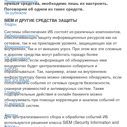
Промышленность
нужные средства, необходимо лишь их настроить.
Поговорим об одном из таких средств.
За рубежом
SIEM И ДРУГИЕ СРЕДСТВА ЗАЩИТЫ
Кадры
Системы обеспечения ИБ состоят из различных компонентов,
Киберграмотность
обеспечивающих защиту информационных ресурсов как на
сетевом, так и на прикладном уровнях, защищающих как от
Мероприятия
внутренних, так и от внешних угроз. При этом все эти сложные
и дорогие средства могут работать гораздо более
От партнёров
эффективно, если информация об обнаруженных ими
инцидентах будет централизованно собираться и
БЛОГИ
обрабатываться. Так, например, атаки на внутреннюю
инфраструктуру банка можно своевременно обнаружить, если
BIS JOURNAL
сопоставлять события от сетевых средств безопасности,
сканеров уязвимостей и антивирусных систем. Также
Главная
подозрительные действия в онлайн банкинге можно
обнаруживать при помощи корреляции и анализа событий от
О журнале
платежных систем.
Авторы
Для централизованного сбора и обработки событий ИБ
используются решения класса SIEM (Security Information and
Блоги