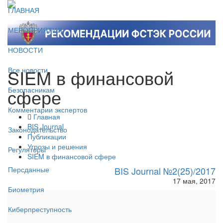
ГЛАВНАЯ
МЕРОПРИЯТИЯ
НОВОСТИ
SIEM в финансовой
Все новости
сфере
Безопасникам
Комментарии экспертов
Главная
BIS Journal
Законодательство
Публикации
Угрозы и решения
Регуляторы
SIEM в финансовой сфере
BIS Journal №2(25)/2017
Персданные
17 мая, 2017
Биометрия
Киберпреступность