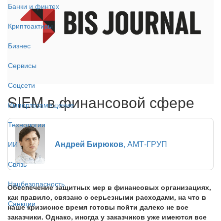
Банки и финтех
Криптоактивы
Бизнес
Сервисы
Соцсети
SIEM в финансовой сфере
Импортозамещение
Технологии
Андрей Бирюков
, АМТ-ГРУП
ИИ
Связь
Нацбезопасность
Обеспечение защитных мер в финансовых организациях,
как правило, связано с серьезными расходами, на что в
Санкции
наше кризисное время готовы пойти далеко не все
заказчики. Однако, иногда у заказчиков уже имеются все