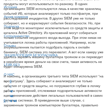
продукты могут использоваться по-разному. В одних
История
организациях SIEM используются лишь в качестве хранилищ
событий ИБ, которые анализируют только постфактум, при
Архив номеров
расследовании инцидентов. В других SIEM уже не только
собирают, но и коррелируют события безопасности. Но, при
Подписка
этом ведется мониторинг исключительно со средств защиты и
каталога Active Directory. Из приложений могут собираться
Сотрудничество
только события неудачного входа-выхода. При этом никак не
учитывается логика работы приложений. Например, если
Отзывы
злоумышленник пытается подобрать пароль к онлайн
банкингу, SIEM система это перехватит. А вот если хакеру уже
ЭНЦИКЛОПЕДИЯ БЕЗОПАСНИКА
удалось заразить машину бухгалтера трояном и он переводит
в нерабочее время деньги на свои счета, такая активность не
LEAK-БЕЗ
будет обнаружена SIEM.
О НАС
И наконец, в организациях третьего типа SIEM используют “на
всю катушку”. Здесь собирают и анализируют не только
события от средств защиты, но погружаются глубже в логику
работы приложений, отслеживая подозрительные активности
и мошеннические действия легальных пользователей в самих
целевых системах. В приведенном выше случае, с
зараженным трояном компьютером бухгалтера, правильно