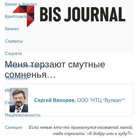
Банки и финтех
Криптоактивы
Бизнес
Сервисы
Соцсети
Меня терзают cмутные
Импортозамещение
сомненья…
Технологии
ИИ
Сергей Вихорев
, ООО "НТЦ "Вулкан""
Связь
Нацбезопасность
Если ночью кто-то прикоснулся косматой лапой,
Санкции
надо спросить: «К добру или к худу?»