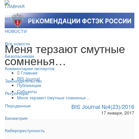
ГЛАВНАЯ
МЕРОПРИЯТИЯ
НОВОСТИ
Меня терзают cмутные
Все новости
сомненья…
Безопасникам
Комментарии экспертов
Главная
BIS Journal
Законодательство
Публикации
Субъекты
Регуляторы
Меня терзают cмутные сомненья…
BIS Journal №4(23)/2016
Персданные
17 января, 2017
Биометрия
Киберпреступность