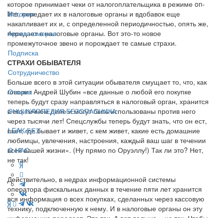
которое принимает чеки от налогоплательщика в режиме on-
line, передает их в налоговые органы и вдобавок еще
История
накапливает их и, с определенной периодичностью, опять же,
передает в налоговые органы. Вот это-то новое
Архив номеров
промежуточное звено и порождает те самые страхи.
Подписка
СТРАХИ ОБЫВАТЕЛЯ
Сотрудничество
Больше всего в этой ситуации обывателя смущает то, что, как
говорит Андрей Шубин «все данные о любой его покупке
Отзывы
теперь будут сразу направляться в налоговый орган, хранится
в его личном деле и могут быть использованы против него
ЭНЦИКЛОПЕДИЯ БЕЗОПАСНИКА
через тысячи лет! Спецслужбы теперь будут знать, что он ест,
пьет, где бывает и живет, с кем живет, какие есть домашние
LEAK-БЕЗ
любимцы, увлечения, настроения, каждый ваш шаг в течении
всей вашей жизни». (Ну прямо по Оруэллу!) Так ли это? Нет,
О НАС
не так!
Действительно, в недрах информационной системы
оператора фискальных данных в течение пяти лет хранится
вся информация о всех покупках, сделанных через кассовую
технику, подключенную к нему. И в налоговые органы он эту
информацию передает. Это так. А вот дальше – не так. Чтобы