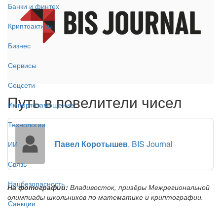
Банки и финтех
Криптоактивы
Бизнес
Сервисы
Соцсети
Путь в повелители чисел
Импортозамещение
Технологии
Павел Коротышев
, BIS Journal
ИИ
Связь
Нацбезопасность
На фотографии:
Владивосток, призёры Межрегиональной
олимпиады школьников по математике и криптографии.
Санкции