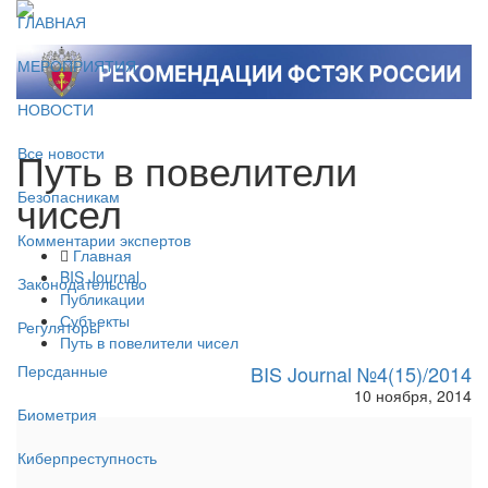
ГЛАВНАЯ
МЕРОПРИЯТИЯ
НОВОСТИ
Путь в повелители
Все новости
чисел
Безопасникам
Комментарии экспертов
Главная
BIS Journal
Законодательство
Публикации
Субъекты
Регуляторы
Путь в повелители чисел
BIS Journal №4(15)/2014
Персданные
10 ноября, 2014
Биометрия
Киберпреступность