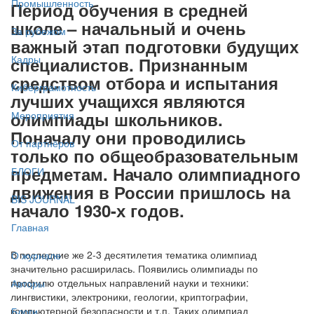
Промышленность
Период обучения в средней
школе – начальный и очень
За рубежом
важный этап подготовки будущих
Кадры
специалистов. Признанным
средством отбора и испытания
Киберграмотность
лучших учащихся являются
олимпиады школьников.
Мероприятия
Поначалу они проводились
От партнёров
только по общеобразовательным
предметам. Начало олимпиадного
БЛОГИ
движения в России пришлось на
BIS JOURNAL
начало 1930-х годов.
Главная
В последние же 2-3 десятилетия тематика олимпиад
О журнале
значительно расширилась. Появились олимпиады по
профилю отдельных направлений науки и техники:
Авторы
лингвистики, электроники, геологии, криптографии,
компьютерной безопасности и т.п. Таких олимпиад
Блоги