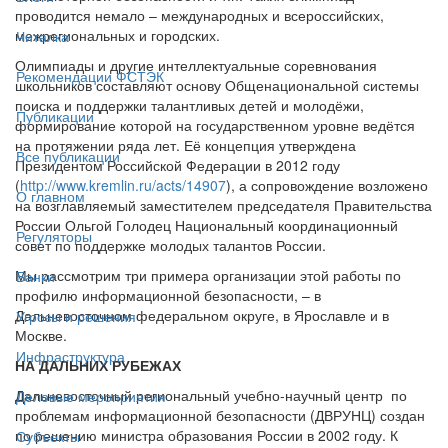
проводится немало – международных и всероссийских,
межрегиональных и городских.
Читалка
Олимпиады и другие интеллектуальные соревнования
Рекомендации ФСТЭК
школьников составляют основу Общенациональной системы
поиска и поддержки талантливых детей и молодёжи,
Публикации
формирование которой на государственном уровне ведётся
на протяжении ряда лет. Её концепция утверждена
Все публикации
Президентом Российской Федерации в 2012 году
(
http://www.kremlin.ru/acts/14907
), а сопровождение возложено
О главном
на возглавляемый заместителем председателя Правительства
России Ольгой Голодец Национальный координационный
Регуляторы
совет по поддержке молодых талантов России.
Мы рассмотрим три примера организации этой работы по
Банки
профилю информационной безопасности, – в
Дальневосточном федеральном округе, в Ярославле и в
Угрозы и решения
Москве.
Инфраструктура
НА ДАЛЬНИХ РУБЕЖАХ
Дальневосточный региональный учебно-научный центр по
Деловые мероприятия
проблемам информационной безопасности (ДВРУНЦ) создан
по решению министра образования России в 2002 году. К
Субъекты