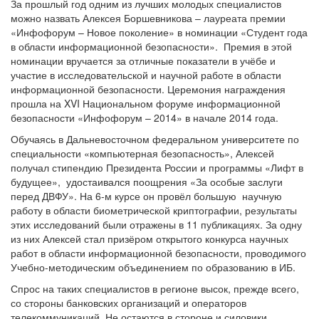
За прошлый год одним из лучших молодых специалистов
можно назвать Алексея Боршевникова – лауреата премии
«Инфофорум – Новое поколение» в номинации «Студент года
в области информационной безопасности». Премия в этой
номинации вручается за отличные показатели в учёбе и
участие в исследовательской и научной работе в области
информационной безопасности. Церемония награждения
прошла на XVI Национальном форуме информационной
безопасности «Инфофорум – 2014» в начале 2014 года.
Обучаясь в Дальневосточном федеральном университете по
специальности «компьютерная безопасность», Алексей
получал стипендию Президента России и программы «Лифт в
будущее», удостаивался поощрения «За особые заслуги
перед ДВФУ». На 6-м курсе он провёл большую научную
работу в области биометрической криптографии, результаты
этих исследований были отражены в 11 публикациях. За одну
из них Алексей стал призёром открытого конкурса научных
работ в области информационной безопасности, проводимого
Учебно-методическим объединением по образованию в ИБ.
Спрос на таких специалистов в регионе высок, прежде всего,
со стороны банковских организаций и операторов
телекоммуникаций. Не остаются в стороне и силовики.