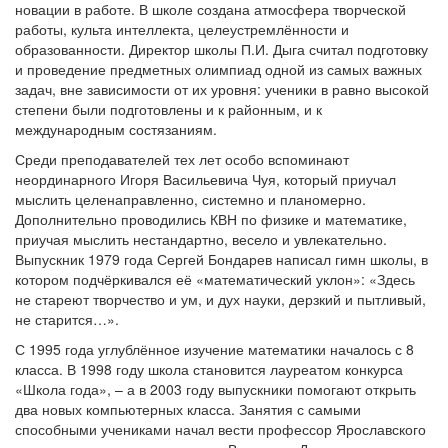
новации в работе. В школе создана атмосфера творческой
работы, культа интеллекта, целеустремлённости и
образованности. Директор школы П.И. Дыга считал подготовку
и проведение предметных олимпиад одной из самых важных
задач, вне зависимости от их уровня: ученики в равно высокой
степени были подготовлены и к районным, и к
международным состязаниям.
Среди преподавателей тех лет особо вспоминают
неординарного Игоря Васильевича Чуя, который приучал
мыслить целенаправленно, системно и планомерно.
Дополнительно проводились КВН по физике и математике,
приучая мыслить нестандартно, весело и увлекательно.
Выпускник 1979 года Сергей Бондарев написал гимн школы, в
котором подчёркивался её «математический уклон»: «Здесь
не стареют творчество и ум, и дух науки, дерзкий и пытливый,
не старится…».
С 1995 года углублённое изучение математики началось с 8
класса. В 1998 году школа становится лауреатом конкурса
«Школа года», – а в 2003 году выпускники помогают открыть
два новых компьютерных класса. Занятия с самыми
способными учениками начал вести профессор Ярославского