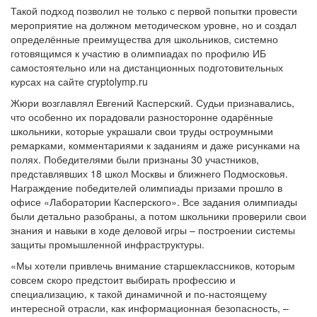
Такой подход позволил не только с первой попытки провести
мероприятие на должном методическом уровне, но и создал
определённые преимущества для школьников, системно
готовящимся к участию в олимпиадах по профилю ИБ
самостоятельно или на дистанционных подготовительных
курсах на сайте cryptolymp.ru
Жюри возглавлял Евгений Касперский. Судьи признавались,
что особенно их порадовали разносторонне одарённые
школьники, которые украшали свои труды остроумными
ремарками, комментариями к заданиям и даже рисунками на
полях. Победителями были признаны 30 участников,
представлявших 18 школ Москвы и ближнего Подмосковья.
Награждение победителей олимпиады призами прошло в
офисе «Лаборатории Касперского». Все задания олимпиады
были детально разобраны, а потом школьники проверили свои
знания и навыки в ходе деловой игры – построении системы
защиты промышленной инфраструктуры.
«Мы хотели привлечь внимание старшеклассников, которым
совсем скоро предстоит выбирать профессию и
специализацию, к такой динамичной и по-настоящему
интересной отрасли, как информационная безопасность, –