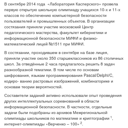
В сентябре 2014 года «Лаборатория Касперского» провела
первую открытую школьную олимпиаду учащихся 10-х и 11-х
классов по обеспечению компьютерной безопасности
пользователей и промышленных объектов. В организации
состязания приняли участие московский Центр
педагогического мастерства, факультет кибернетики и
информационной безопасности МИФИ и физико-
математический лицей №1511 при МИФИ.
В состязании, проходившем в сентябре на базе лицея,
приняли участие около 350 старшеклассников из 86 столичных
школ. За отведённые 2 часа предлагалось решить 8 задач
разнообразной тематики. В том числе по основам
шифрования, языкам программирования Pascal/Delphi/C,
кодиро- ванию растровых изображений, комбинаторике и
основам теории вероятностей.
Составители заданий активно использовали опыт проведения
других интеллектуальных соревнований в области
информационной безопасности. В частности, отдельные
задачи были подобраны из архивов Межрегиональной
1
олимпиады школьников по математике и криптографии
,
2
интернет-олимпиады «Верченко – 100»
.