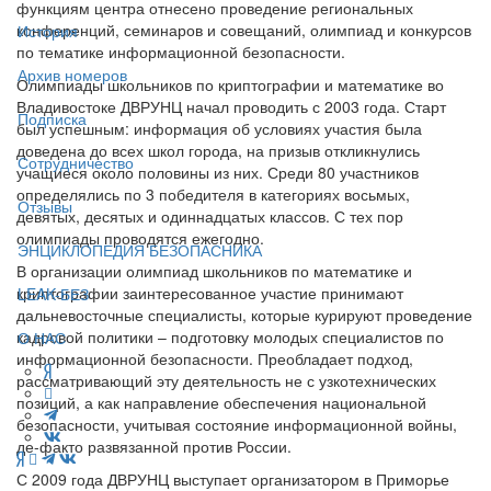
функциям центра отнесено проведение региональных
конференций, семинаров и совещаний, олимпиад и конкурсов
История
по тематике информационной безопасности.
Архив номеров
Олимпиады школьников по криптографии и математике во
Владивостоке ДВРУНЦ начал проводить с 2003 года. Старт
Подписка
был успешным: информация об условиях участия была
доведена до всех школ города, на призыв откликнулись
Сотрудничество
учащиеся около половины из них. Среди 80 участников
определялись по 3 победителя в категориях восьмых,
Отзывы
девятых, десятых и одиннадцатых классов. С тех пор
олимпиады проводятся ежегодно.
ЭНЦИКЛОПЕДИЯ БЕЗОПАСНИКА
В организации олимпиад школьников по математике и
криптографии заинтересованное участие принимают
LEAK-БЕЗ
дальневосточные специалисты, которые курируют проведение
кадровой политики – подготовку молодых специалистов по
О НАС
информационной безопасности. Преобладает подход,
рассматривающий эту деятельность не с узкотехнических
позиций, а как направление обеспечения национальной
безопасности, учитывая состояние информационной войны,
де-факто развязанной против России.
С 2009 года ДВРУНЦ выступает организатором в Приморье