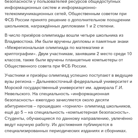
безопасности у пользователей ресурсов общедоступных
информационных систем и информационно-
телекоммуникационных сетей, Общественным советом при
ФСБ России принято решение о дополнительном поощрении
школьников, награждённых дипломами 1 и 2 степени.
В число призёров олимпиады вошли четыре школьника из
Владивостока. Им были вручены дипломы и памятные знаки
«Межрегиональная олимпиада по математике и
криптографии». Двум участникам, занявшим 2 место среди 10
классов, также были вручены планшетные компьютеры от
Общественного совета при ФСБ России.
Участники и призёры олимпиад успешно поступают в ведущие
вузы региона – Дальневосточный федеральный университет и
Морской государственный университет им. адмирала Г.И.
Невельского. На специальность «информационная
безопасность» ежегодно зачисляется около десяти
абитуриентов – прошедших «горнило» олимпиад школьников,
ещё до 5 – на специальность «компьютерная безопасность».
Студенты, обучающиеся по данному направлению, увлечённо
ведут научную работу. Их достижения публикуются в
специализированных периодических изданиях и сборниках.