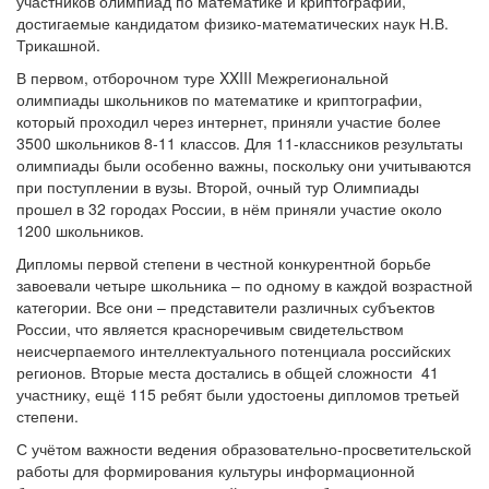
участников олимпиад по математике и криптографии,
достигаемые кандидатом физико-математических наук Н.В.
Трикашной.
В первом, отборочном туре XXIII Межрегиональной
олимпиады школьников по математике и криптографии,
который проходил через интернет, приняли участие более
3500 школьников 8-11 классов. Для 11-классников результаты
олимпиады были особенно важны, поскольку они учитываются
при поступлении в вузы. Второй, очный тур Олимпиады
прошел в 32 городах России, в нём приняли участие около
1200 школьников.
Дипломы первой степени в честной конкурентной борьбе
завоевали четыре школьника – по одному в каждой возрастной
категории. Все они – представители различных субъектов
России, что является красноречивым свидетельством
неисчерпаемого интеллектуального потенциала российских
регионов. Вторые места достались в общей сложности 41
участнику, ещё 115 ребят были удостоены дипломов третьей
степени.
С учётом важности ведения образовательно-просветительской
работы для формирования культуры информационной