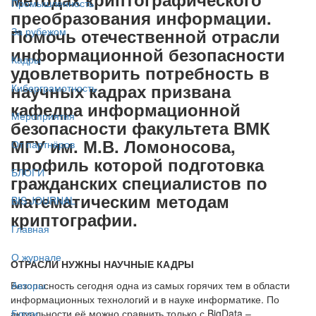
Промышленность
преобразования информации.
Помочь отечественной отрасли
За рубежом
информационной безопасности
Кадры
удовлетворить потребность в
научных кадрах призвана
Киберграмотность
кафедра информационной
Мероприятия
безопасности факультета ВМК
МГУ им. М.В. Ломоносова,
От партнёров
профиль которой подготовка
БЛОГИ
гражданских специалистов по
математическим методам
BIS JOURNAL
криптографии.
Главная
О журнале
ОТРАСЛИ НУЖНЫ НАУЧНЫЕ КАДРЫ
Безопасность сегодня одна из самых горячих тем в области
Авторы
информационных технологий и в науке информатике. По
актуальности её можно сравнить только с BigData –
Блоги