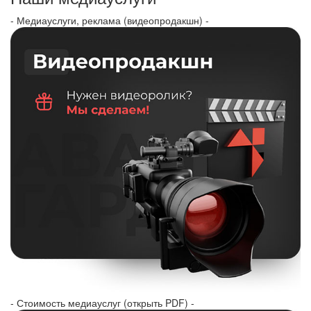
- Медиауслуги, реклама (видеопродакшн) -
- Стоимость медиауслуг (открыть PDF) -