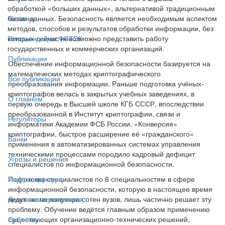
обработкой «больших данных», альтернативой традиционным
базам данных. Безопасность является необходимым аспектом
Читалка
методов, способов и результатов обработки информации, без
которых сейчас невозможно представить работу
Рекомендации ФСТЭК
государственных и коммерческих организаций.
Публикации
Обеспечение информационной безопасности базируется на
математических методах криптографического
Все публикации
преобразования информации. Раньше подготовка учёных-
криптографов велась в закрытых учебных заведениях, в
О главном
первую очередь в Высшей школе КГБ СССР, впоследствии
преобразованной в Институт криптографии, связи и
Регуляторы
информатики Академии ФСБ России. «Конверсия»
криптографии, быстрое расширение её «гражданского»
Банки
применения в автоматизированных системах управления
техническими процессами породило кадровый дефицит
Угрозы и решения
специалистов по информационной безопасности.
Подготовка специалистов по 6 специальностям в сфере
Инфраструктура
информационной безопасности, которую в настоящее время
ведут около полутора сотен вузов, лишь частично решает эту
Деловые мероприятия
проблему. Обучение ведётся главным образом применению
существующих организационно-технических решений,
Субъекты