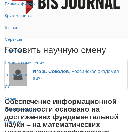
Банки и финтех
Криптоактивы
Бизнес
Сервисы
Готовить научную смену
Соцсети
Импортозамещение
Игорь Соколов
, Российская академия
Технологии
наук
ИИ
Связь
Обеспечение информационной
безопасности основано на
Нацбезопасность
достижениях фундаментальной
Санкции
науки – на математических
методах криптографического