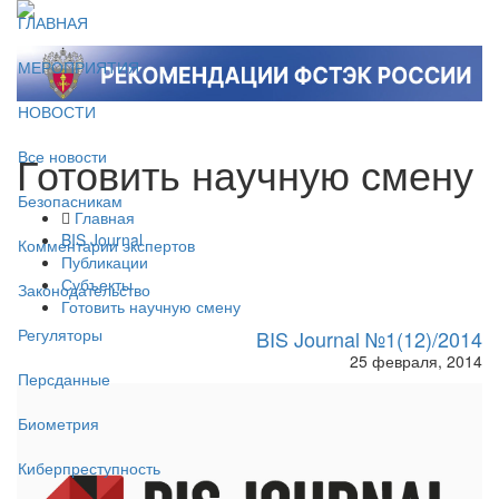
ГЛАВНАЯ
МЕРОПРИЯТИЯ
НОВОСТИ
Готовить научную смену
Все новости
Безопасникам
Главная
BIS Journal
Комментарии экспертов
Публикации
Субъекты
Законодательство
Готовить научную смену
Регуляторы
BIS Journal №1(12)/2014
25 февраля, 2014
Персданные
Биометрия
Киберпреступность