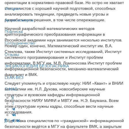
ориентации в нормативно-правовой базе. Но остро не хватает
специалистов с хорошей научной подготовкой, способных
История
анализировать тенденции, предвидеть новые угрозы и
разрабатывать решения, в том числе опережающие.
Архив номеров
Научной разработкой математических методов
Подписка
криптографического преобразования информации в
Российской академии наук занимаются несколько институтов.
Сотрудничество
Номер один, конечно, Математический институт им. В.А.
Стеклова, также Институт системных исследований, Институт
Отзывы
системного программирования и Институт проблем
информатики. В МГУ им. М.В. Ломоносова Институт проблем
ЭНЦИКЛОПЕДИЯ БЕЗОПАСНИКА
информационной безопасности, механико-математический
факультет и ВМК.
LEAK-БЕЗ
Следует упомянуть и отраслевую науку: НИИ «Квант» и ВНИИ
автоматики им. Н.Л. Духова, новосибирские научные
О НАС
структуры и вузовские кафедры информационной
безопасности НИЯУ МИФИ и МВТУ им. Н.Э. Баумана. Всем
этим структурам нужны кадры, способные вести научные
исследования.
Подготовка специалистов по «гражданской» информационной
безопасности ведётся в МГУ на факультете ВМК, а закрытым