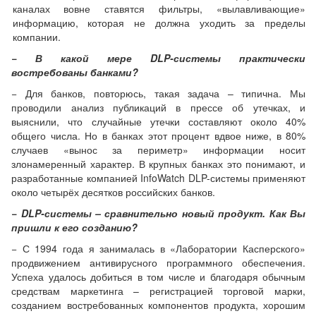
каналах вовне ставятся фильтры, «вылавливающие»
информацию, которая не должна уходить за пределы
компании.
− В какой мере DLP-системы практически
востребованы банками?
− Для банков, повторюсь, такая задача – типична. Мы
проводили анализ публикаций в прессе об утечках, и
выяснили, что случайные утечки составляют около 40%
общего числа. Но в банках этот процент вдвое ниже, в 80%
случаев «вынос за периметр» информации носит
злонамеренный характер. В крупных банках это понимают, и
разработанные компанией InfoWatch DLP-системы применяют
около четырёх десятков российских банков.
− DLP-системы – сравнительно новый продукт. Как Вы
пришли к его созданию?
− С 1994 года я занималась в «Лаборатории Касперского»
продвижением антивирусного программного обеспечения.
Успеха удалось добиться в том числе и благодаря обычным
средствам маркетинга – регистрацией торговой марки,
созданием востребованных компонентов продукта, хорошим