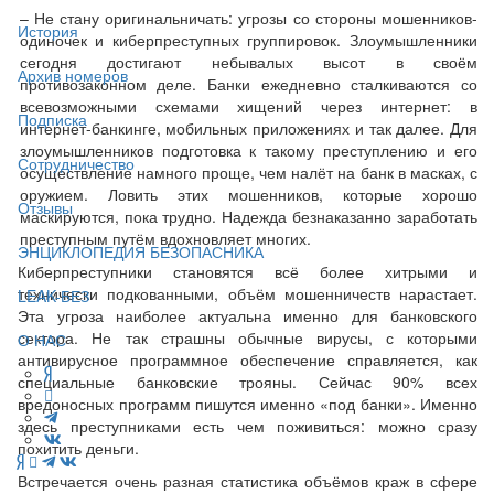
– Не стану оригинальничать: угрозы со стороны мошенников-
История
одиночек и киберпреступных группировок. Злоумышленники
сегодня достигают небывалых высот в своём
Архив номеров
противозаконном деле. Банки ежедневно сталкиваются со
всевозможными схемами хищений через интернет: в
Подписка
интернет-банкинге, мобильных приложениях и так далее. Для
злоумышленников подготовка к такому преступлению и его
Сотрудничество
осуществление намного проще, чем налёт на банк в масках, с
оружием. Ловить этих мошенников, которые хорошо
Отзывы
маскируются, пока трудно. Надежда безнаказанно заработать
преступным путём вдохновляет многих.
ЭНЦИКЛОПЕДИЯ БЕЗОПАСНИКА
Киберпреступники становятся всё более хитрыми и
технически подкованными, объём мошенничеств нарастает.
LEAK-БЕЗ
Эта угроза наиболее актуальна именно для банковского
сектора. Не так страшны обычные вирусы, с которыми
О НАС
антивирусное программное обеспечение справляется, как
специальные банковские трояны. Сейчас 90% всех
вредоносных программ пишутся именно «под банки». Именно
здесь преступниками есть чем поживиться: можно сразу
похитить деньги.
Встречается очень разная статистика объёмов краж в сфере