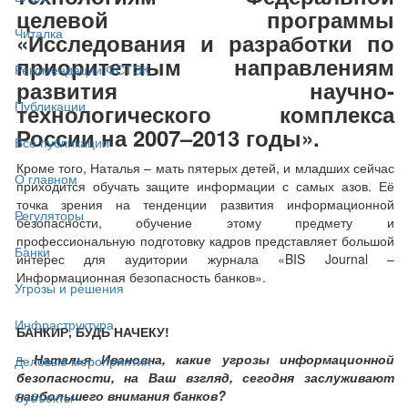
целевой программы
Читалка
«Исследования и разработки по
приоритетным направлениям
Рекомендации ФСТЭК
развития научно-
Публикации
технологического комплекса
России на 2007–2013 годы».
Все публикации
Кроме того, Наталья – мать пятерых детей, и младших сейчас
О главном
приходится обучать защите информации с самых азов. Её
точка зрения на тенденции развития информационной
Регуляторы
безопасности, обучение этому предмету и
профессиональную подготовку кадров представляет большой
Банки
интерес для аудитории журнала «BIS Journal –
Информационная безопасность банков».
Угрозы и решения
Инфраструктура
БАНКИР, БУДЬ НАЧЕКУ!
– Наталья Ивановна, какие угрозы информационной
Деловые мероприятия
безопасности, на Ваш взгляд, сегодня заслуживают
наибольшего внимания банков?
Субъекты