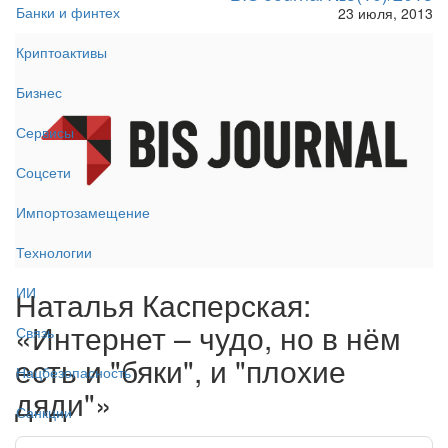
Банки и финтех
23 июля, 2013
Криптоактивы
Бизнес
Сервисы
Соцсети
Импортозамещение
Технологии
ИИ
Наталья Касперская:
«Интернет – чудо, но в нём
Связь
есть и "бяки", и "плохие
Нацбезопасность
дяди"»
Санкции