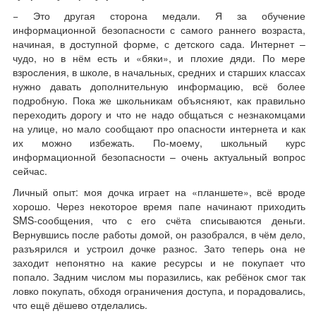
− Это другая сторона медали. Я за обучение
информационной безопасности с самого раннего возраста,
начиная, в доступной форме, с детского сада. Интернет –
чудо, но в нём есть и «бяки», и плохие дяди. По мере
взросления, в школе, в начальных, средних и старших классах
нужно давать дополнительную информацию, всё более
подробную. Пока же школьникам объясняют, как правильно
переходить дорогу и что не надо общаться с незнакомцами
на улице, но мало сообщают про опасности интернета и как
их можно избежать. По-моему, школьный курс
информационной безопасности – очень актуальный вопрос
сейчас.
Личный опыт: моя дочка играет на «планшете», всё вроде
хорошо. Через некоторое время папе начинают приходить
SMS-сообщения, что с его счёта списываются деньги.
Вернувшись после работы домой, он разобрался, в чём дело,
разъярился и устроил дочке разнос. Зато теперь она не
заходит непонятно на какие ресурсы и не покупает что
попало. Задним числом мы поразились, как ребёнок смог так
ловко покупать, обходя ограничения доступа, и порадовались,
что ещё дёшево отделались.