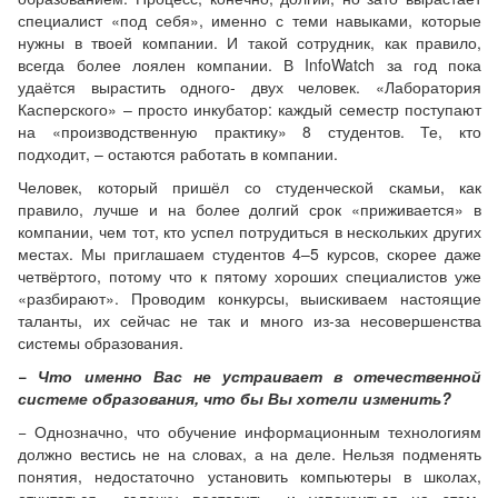
специалист «под себя», именно с теми навыками, которые
нужны в твоей компании. И такой сотрудник, как правило,
всегда более лоялен компании. В InfoWatch за год пока
удаётся вырастить одного- двух человек. «Лаборатория
Касперского» – просто инкубатор: каждый семестр поступают
на «производственную практику» 8 студентов. Те, кто
подходит, – остаются работать в компании.
Человек, который пришёл со студенческой скамьи, как
правило, лучше и на более долгий срок «приживается» в
компании, чем тот, кто успел потрудиться в нескольких других
местах. Мы приглашаем студентов 4–5 курсов, скорее даже
четвёртого, потому что к пятому хороших специалистов уже
«разбирают». Проводим конкурсы, выискиваем настоящие
таланты, их сейчас не так и много из-за несовершенства
системы образования.
− Что именно Вас не устраивает в отечественной
системе образования, что бы Вы хотели изменить?
− Однозначно, что обучение информационным технологиям
должно вестись не на словах, а на деле. Нельзя подменять
понятия, недостаточно установить компьютеры в школах,
отчитаться, «галочку поставить» и успокоиться на этом.