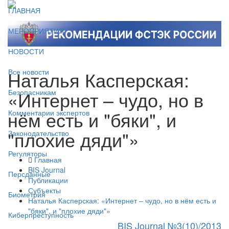
ГЛАВНАЯ
МЕРОПРИЯТИЯ
НОВОСТИ
Наталья Касперская:
Все новости
«Интернет – чудо, но в
Безопасникам
нём есть и "бяки", и
Комментарии экспертов
"плохие дяди"»
Законодательство
Регуляторы
Главная
BIS Journal
Персданные
Публикации
Субъекты
Биометрия
Наталья Касперская: «Интернет – чудо, но в нём есть и
"бяки", и "плохие дяди"»
Киберпреступность
BIS Journal №3(10)/2013