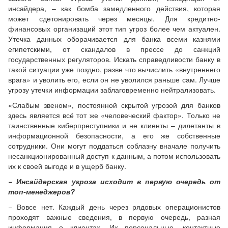
инсайдера, – как бомба замедленного действия, которая
может сдетонировать через месяцы. Для кредитно-
финансовых организаций этот тип угроз более чем актуален.
Утечка данных оборачивается для банка всеми казнями
египетскими, от скандалов в прессе до санкций
государственных регуляторов. Искать справедливости банку в
такой ситуации уже поздно, разве что вычислить «внутреннего
врага» и уволить его, если он не уволился раньше сам. Лучше
угрозу утечки информации заблаговременно нейтрализовать.
«Слабым звеном», постоянной скрытой угрозой для банков
здесь является всё тот же «человеческий фактор». Только не
таинственные киберпреступники и не клиенты – дилетанты в
информационной безопасности, а его же собственные
сотрудники. Они могут поддаться соблазну вначале получить
несанкционированный доступ к данным, а потом использовать
их к своей выгоде и в ущерб банку.
− Инсайдерская угроза исходит в первую очередь от
топ-менеджеров?
− Вовсе нет. Каждый день через рядовых операционистов
проходят важные сведения, в первую очередь, разная
информация о клиентах. Их персональные, контактные