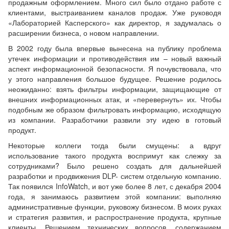
продажным оформлением. Много сил было отдано работе с
клиентами, выстраиванием каналов продаж. Уже руководя
«Лабораторией Касперского» как директор, я задумалась о
расширении бизнеса, о новом направлении.
В 2002 году была впервые вынесена на публику проблема
утечек информации и противодействия им – новый важный
аспект информационной безопасности. Я почувствовала, что
у этого направления большое будущее. Решение родилось
неожиданно: взять фильтры информации, защищающие от
внешних информационных атак, и «перевернуть» их. Чтобы
подобным же образом фильтровать информацию, исходящую
из компании. Разработчики развили эту идею в готовый
продукт.
Некоторые коллеги тогда были смущены: а вдруг
использование такого продукта воспримут как слежку за
сотрудниками? Было решено создать для дальнейшей
разработки и продвижения DLP- систем отдельную компанию.
Так появился InfoWatch, и вот уже более 8 лет, с декабря 2004
года, я занимаюсь развитием этой компании: выполняю
административные функции, руковожу бизнесом. В моих руках
и стратегия развития, и распространение продукта, крупные
клиенты. Решением технических вопросов, содержанием