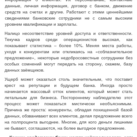
данные, личная информация, договор с банком, движение
средств на счетах и другие. Работают с этими ценнейшими
сведениями банковские сотрудники не с самым высоким
уровнем квалификации и зарплаты.
Налицо несоответствие уровней доступа и ответственности.
Текучка кадров среди операционистов высокая, как
показывает статистика – более 10%. Меняя места работы,
уходя к конкурентам или откликаясь на «соблазнительное
предложение», некоторые недобросовестные сотрудники без
особых сомнений могут передать на сторону, скажем, базу
данных заёмщиков.
Ущерб может оказаться столь значительным, что поставит
крест на репутации и будущем банка. Иногда просто
начинается массовый отток клиентов, который может стать
летальным для бизнеса. Постороннему наблюдателю этот
процесс может показаться мистически необъяснимым.
Причина же проста: конкуренты, обладая похищенной базой
данных, обзванивают всех клиентов, делая предложение всего
на полпроцента выгоднее. Многие, для кого деньги лишними
не бывают, соглашаются, на более выгодное предложение.
− Какими средствами банки могут нейтрализовать эту