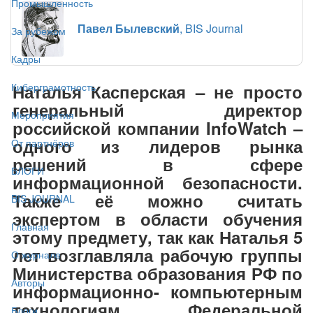
Промышленность
Павел Былевский
, BIS Journal
За рубежом
Кадры
Наталья Касперская – не просто
Киберграмотность
генеральный директор
Мероприятия
российской компании InfoWatch –
одного из лидеров рынка
От партнёров
решений в сфере
БЛОГИ
информационной безопасности.
Также её можно считать
BIS JOURNAL
экспертом в области обучения
Главная
этому предмету, так как Наталья 5
лет возглавляла рабочую группы
О журнале
Министерства образования РФ по
Авторы
информационно- компьютерным
технологиям Федеральной
Блоги