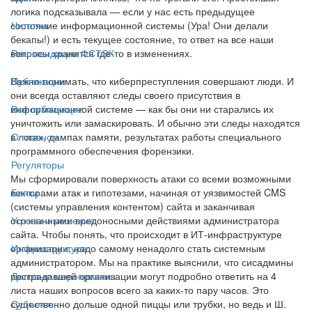
логика подсказывала — если у нас есть предыдущее
состояние информационной системы (Ура! Они делали
Читалка
бекапы!) и есть текущее состояние, то ответ на все наши
вопросы хранится где-то в изменениях.
Рекомендации ФСТЭК
Важно понимать, что киберпреступления совершают люди. И
Публикации
они всегда оставляют следы своего присутствия в
информационной системе — как бы они ни старались их
Все публикации
уничтожить или замаскировать. И обычно эти следы находятся
в логах, дампах памяти, результатах работы специального
О главном
программного обеспечения форензики.
Регуляторы
Мы сформировали поверхность атаки со всеми возможными
векторами атак и гипотезами, начиная от уязвимостей CMS
Банки
(системы управления контентом) сайта и заканчивая
осознанными вредоносными действиями администратора
Угрозы и решения
сайта. Чтобы понять, что происходит в ИТ-инфраструктуре
организации, надо самому ненадолго стать системным
Инфраструктура
администратором. Мы на практике выяснили, что сисадмины
пострадавшей организации могут подробно ответить на 4
Деловые мероприятия
листа наших вопросов всего за каких-то пару часов. Это
существенно дольше одной пиццы или трубки, но ведь и Ш.
Субъекты