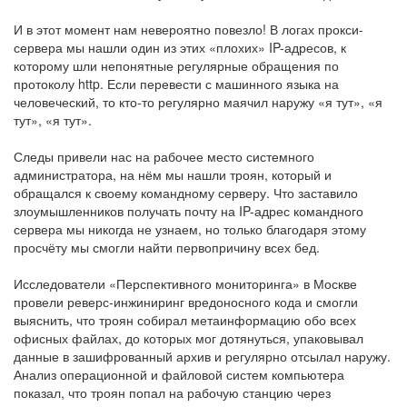
И в этот момент нам невероятно повезло! В логах прокси-
сервера мы нашли один из этих «плохих» IP-адресов, к
которому шли непонятные регулярные обращения по
протоколу http. Если перевести с машинного языка на
человеческий, то кто-то регулярно маячил наружу «я тут», «я
тут», «я тут».
Следы привели нас на рабочее место системного
администратора, на нём мы нашли троян, который и
обращался к своему командному серверу. Что заставило
злоумышленников получать почту на IP-адрес командного
сервера мы никогда не узнаем, но только благодаря этому
просчёту мы смогли найти первопричину всех бед.
Исследователи «Перспективного мониторинга» в Москве
провели реверс-инжиниринг вредоносного кода и смогли
выяснить, что троян собирал метаинформацию обо всех
офисных файлах, до которых мог дотянуться, упаковывал
данные в зашифрованный архив и регулярно отсылал наружу.
Анализ операционной и файловой систем компьютера
показал, что троян попал на рабочую станцию через