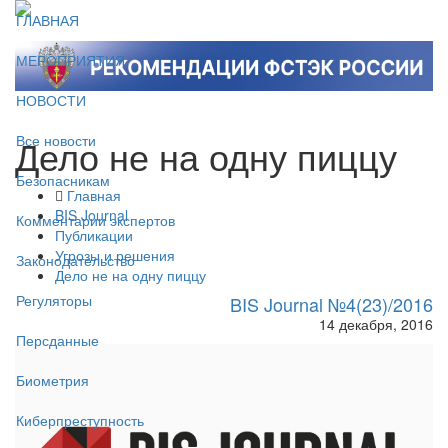
ГЛАВНАЯ
МЕРОПРИЯТИЯ
НОВОСТИ
Дело не на одну пиццу
Все новости
Безопасникам
Главная
BIS Journal
Комментарии экспертов
Публикации
Угрозы и решения
Законодательство
Дело не на одну пиццу
Регуляторы
BIS Journal №4(23)/2016
14 декабря, 2016
Персданные
Биометрия
Киберпреступность