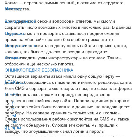
Холмс — персонал вымышленный, в отличие от сердитого
руководства.
История
Благодаря этой сессии вопросов и ответов, мы смогли
Архив номеров
сократить число возможных гипотез в несколько раз. В данном
случае мы могли проверить оставшиеся предположения
Подписка
прямо на «боевой» системе без особого риска что-то
поломать и повлиять на доступность сайта и сервисов, хотя,
Сотрудничество
конечно, так бывает далеко не всегда и приходится
воспроизводить узлы инфраструктуры на стендах. Так мы
Отзывы
отбросили ещё несколько гипотез.
ЭНЦИКЛОПЕДИЯ БЕЗОПАСНИКА
Оставшиеся варианты атаки имели одну общую черту —
действия совершались от имени легитимного редактора сайта.
LEAK-БЕЗ
Логи CMS и сервера также говорили нам, что сама платформа
не подвергалась атакам в период, непосредственно
О НАС
предшествовавший взлому сайта. Пароли администраторов и
редакторов сайта были сложные и длинные, не поддающиеся
перебору. На сервере хранились только хеши с «солью».
Следов использования рабочих эксплойтов на CMS мы также
не смогли обнаружить. Сложив эти факты, мы пришли к
выводу, что злоумышленник знал логин и пароль
администратора сайта, и приняли эту версию как наиболее