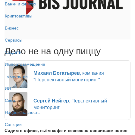
Банки и финтех
Криптоактивы
Бизнес
Сервисы
Дело не на одну пиццу
Соцсети
Импортозамещение
Михаил Богатырев
, компания
Технологии
"Перспективный мониторинг"
ИИ
Сергей Нейгер
, Перспективный
Связь
мониторинг
Нацбезопасность
Санкции
Cидим в офисе, пьём кофе и неспешно осваиваем новое