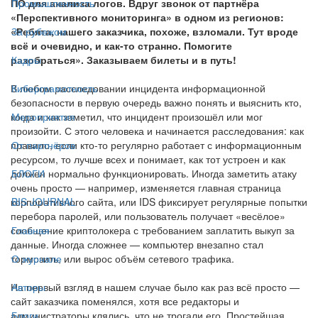
ПО для анализа логов. Вдруг звонок от партнёра
Промышленность
«Перспективного мониторинга» в одном из регионов:
«Ребята, нашего заказчика, похоже, взломали. Тут вроде
За рубежом
всё и очевидно, и как-то странно. Помогите
разобраться». Заказываем билеты и в путь!
Кадры
В любом расследовании инцидента информационной
Киберграмотность
безопасности в первую очередь важно понять и выяснить кто,
когда и как заметил, что инцидент произошёл или мог
Мероприятия
произойти. С этого человека и начинается расследования: как
правило, если кто-то регулярно работает с информационным
От партнёров
ресурсом, то лучше всех и понимает, как тот устроен и как
должен нормально функционировать. Иногда заметить атаку
БЛОГИ
очень просто — например, изменяется главная страница
корпоративного сайта, или IDS фиксирует регулярные попытки
BIS JOURNAL
перебора паролей, или пользователь получает «весёлое»
сообщение криптолокера с требованием заплатить выкуп за
Главная
данные. Иногда сложнее — компьютер внезапно стал
тормозить, или вырос объём сетевого трафика.
О журнале
На первый взгляд в нашем случае было как раз всё просто —
Авторы
сайт заказчика поменялся, хотя все редакторы и
администраторы клялись, что не трогали его. Простейшая
Блоги