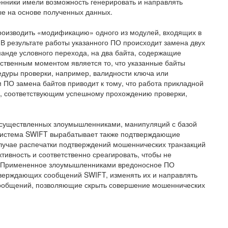
енники имели возможность генерировать и направлять
е на основе полученных данных.
роизводить «модификацию» одного из модулей, входящих в
. В результате работы указанного ПО происходит замена двух
манде условного перехода, на два байта, содержащие
ственным моментом является то, что указанные байты
дуры проверки, например, валидности ключа или
 ПО замена байтов приводит к тому, что работа прикладной
м, соответствующим успешному прохождению проверки,
осуществленных злоумышленниками, манипуляций с базой
Система SWIFT вырабатывает также подтверждающие
лучае распечатки подтверждений мошеннических транзакций
тивность и соответственно среагировать, чтобы не
й. Примененное злоумышленниками вредоносное ПО
тверждающих сообщений SWIFT, изменять их и направлять
сообщений, позволяющие скрыть совершение мошеннических