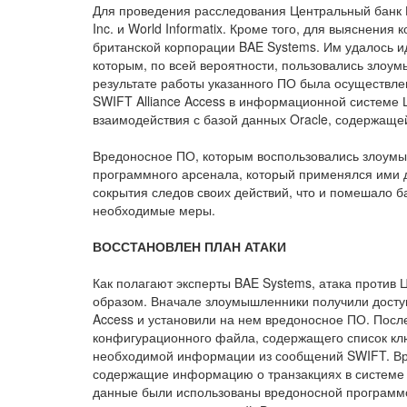
Для проведения расследования Центральный банк 
Inc. и World Informatix. Кроме того, для выяснени
британской корпорации BAE Systems. Им удалось 
которым, по всей вероятности, пользовались злоум
результате работы указанного ПО была осуществл
SWIFT Alliance Access в информационной системе 
взаимодействия с базой данных Oracle, содержащ
Вредоносное ПО, которым воспользовались злоумы
программного арсенала, который применялся ими 
сокрытия следов своих действий, что и помешало б
необходимые меры.
ВОССТАНОВЛЕН ПЛАН АТАКИ
Как полагают эксперты BAE Systems, атака против
образом. Вначале злоумышленники получили доступ
Access и установили на нем вредоносное ПО. Посл
конфигурационного файла, содержащего список кл
необходимой информации из сообщений SWIFT. Вр
содержащие информацию о транзакциях в системе 
данные были использованы вредоносной программо