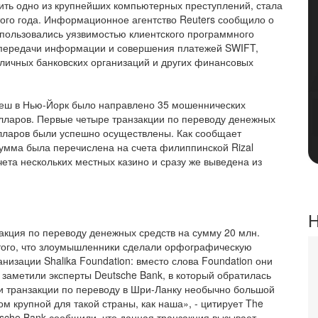
ить одно из крупнейших компьютерных преступлений, стала
ого года. Информационное агентство Reuters сообщило о
спользовались уязвимостью клиентского программного
 передачи информации и совершения платежей SWIFT,
личных банковских организаций и других финансовых
деш в Нью-Йорк было направлено 35 мошеннических
лларов. Первые четыре транзакции по переводу денежных
лларов были успешно осуществлены. Как сообщает
умма была перечислена на счета филиппинской Rizal
чета нескольких местных казино и сразу же выведена из
Н
акция по переводу денежных средств на сумму 20 млн.
 того, что злоумышленники сделали орфографическую
низации Shalika Foundation: вместо слова Foundation они
заметили эксперты Deutsche Bank, в который обратилась
ки транзакции по переводу в Шри-Ланку необычно большой
 крупной для такой страны, как наша», - цитирует The
utsche Bank сообщили, что данная транзакция вызывает