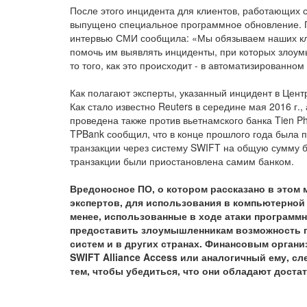
После этого инцидента для клиентов, работающих 
выпущено специальное программное обновление. П
интервью СМИ сообщила: «Мы обязываем наших кли
помочь им выявлять инциденты, при которых злоу
то того, как это происходит - в автоматизированн
Как полагают эксперты, указанный инцидент в Цен
Как стало известно Reuters в середине мая 2016 г
проведена также против вьетнамского банка Tien Ph
TPBank сообщил, что в конце прошлого года была 
транзакции через систему SWIFT на общую сумму б
транзакции были приостановлена самим банком.
Вредоносное ПО, о котором рассказано в этом 
экспертов, для использования в компьютерной
менее, использованные в ходе атаки программн
предоставить злоумышленникам возможность п
систем и в других странах. Финансовым орган
SWIFT Alliance Access или аналогичный ему, с
тем, чтобы убедиться, что они обладают доста