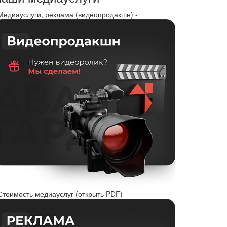
 Медиауслуги, реклама (видеопродакшн) -
Стоимость медиауслуг (открыть PDF) -