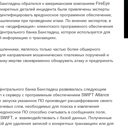
Бангладеш обратился к американским компаниям FireEye
я конкретных деталей инцидента были привлечены эксперты
идентифицировать вредоносное программное обеспечение,
ышленники при проведении атаки. По мнению экспертов, в
ена «модификация» клиентского программного обеспечения
Центрального банка Бангладеш, которое используется для
ей информацию о транзакциях.
шленники, являлось только частью более обширного
для направления мошеннических платежных поручений и
анку-жертве своевременно обнаружить атаку и предпринять
 Центрального банка Бангладеш развивалась следующим
 к серверу с программным обеспечением SWIFT Alliance
е запуска указанное ПО производит расшифрование своего
ючевых слов, необходимых для поиска и извлечения
едоносное ПО способно считывать в сообщениях поля,
SWIFT, и взаимодействовать с базой данных. Полученные
й для удаления записей о конкретных транзакциях или для