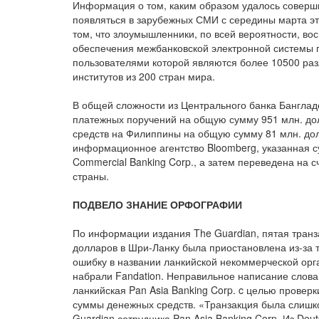
Информация о том, каким образом удалось соверш
появляться в зарубежных СМИ с середины марта эт
том, что злоумышленники, по всей вероятности, во
обеспечения межбанковской электронной системы
пользователями которой являются более 10500 раз
институтов из 200 стран мира.
В общей сложности из Центрального банка Бангла
платежных поручений на общую сумму 951 млн. до
средств на Филиппины на общую сумму 81 млн. до
информационное агентство Bloomberg, указанная с
Commercial Banking Corp., а затем переведена на с
страны.
ПОДВЕЛО ЗНАНИЕ ОРФОГРАФИИ
По информации издания The Guardian, пятая транз
долларов в Шри-Ланку была приостановлена из-за
ошибку в названии ланкийской некоммерческой орга
набрали Fandation. Неправильное написание слова 
ланкийская Pan Asia Banking Corp. c целью провер
суммы денежных средств. «Транзакция была слишком
Guardian сотрудника Pan Asia Banking Corp. Из De