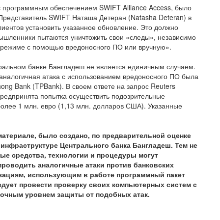
с программным обеспечением SWIFT Alliance Access, было
редставитель SWIFT Наташа Детеран (Natasha Deteran) в
ентов установить указанное обновление. Это должно
мышленники пытаются уничтожить свои «следы», независимо
ом режиме с помощью вредоносного ПО или вручную».
тральном банке Бангладеш не является единичным случаем.
., аналогичная атака с использованием вредоносного ПО была
ong Bank (TPBank). В своем ответе на запрос Reuters
предпринята попытка осуществить подозрительные
олее 1 млн. евро (1,13 млн. долларов США). Указанные
материале, было создано, по предварительной оценке
 инфраструктуре Центрального банка Бангладеш. Тем не
ые средства, технологии и процедуры могут
роводить аналогичные атаки против банковских
изациям, использующим в работе программный пакет
ледует провести проверку своих компьютерных систем с
точным уровнем защиты от подобных атак.