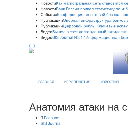
Новости
Как магистральная сеть становится с
Новости
Банк России привёл статистику по ки
События
Конференция по сетевой безопаснос
Публикации
Опорная инфраструктура банков в
Публикации
Цифровой рубль. Ключевые аспек
Видео
Вышел в свет долгожданный пятидесяты
Видео
BIS Journal №51 "Информационная без
ГЛАВНАЯ
МЕРОПРИЯТИЯ
НОВОСТИ
Анатомия атаки на 
Главная
BIS Journal