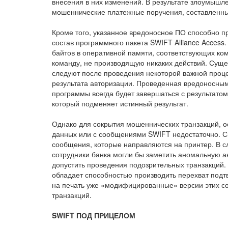
внесения в них изменений. В результате злоумышл
мошеннические платежные поручения, составленны
Кроме того, указанное вредоносное ПО способно п
состав программного пакета SWIFT Alliance Access
байтов в оперативной памяти, соответствующих ко
команду, не производящую никаких действий. Суще
следуют после проведения некоторой важной проце
результата авторизации. Проведенная вредоносным
программы всегда будет завершаться с результато
который подменяет истинный результат.
Однако для сокрытия мошеннических транзакций, 
данных или с сообщениями SWIFT недостаточно. 
сообщения, которые направляются на принтер. В с
сотрудники банка могли бы заметить аномальную ак
допустить проведения подозрительных транзакци
обладает способностью производить перехват под
на печать уже «модифицированные» версии этих 
транзакций.
SWIFT ПОД ПРИЦЕЛОМ