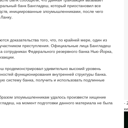
тральный банк Бангладеш, который приостановил все
дств, инициированные злоумышленниками, после чего
-Ланку.
ются доказательства того, что, по крайней мере, один из
оучастником преступления. Официальные лица Бангладеш
на сотрудниках Федерального резервного банка Нью-Йорка,
нзакции.
еш продемонстрировал удивительно высокий уровень
остей функционирования внутренней структуры банка.
ю систему банка, получить и использовать подлинные
образом злоумышленникам удалось произвести хищение
нгладеш, на момент подготовки данного материала не была
-
к