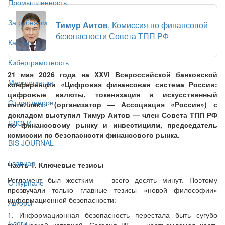
Промышленность
За рубежом
Тимур Аитов
, Комиссия по финансовой
безопасности Совета ТПП РФ
Кадры
Киберграмотность
21 мая 2026 года на XXVI Всероссийской банковской
Мероприятия
конференции «Цифровая финансовая система России:
цифровые валюты, токенизация и искусственный
От партнёров
интеллект» (организатор — Ассоциация «Россия») с
докладом выступил Тимур Аитов — член Совета ТПП РФ
БЛОГИ
по финансовому рынку и инвестициям, председатель
комиссии по безопасности финансового рынка.
BIS JOURNAL
Главная
Часть 1. Ключевые тезисы
Регламент был жестким — всего десять минут. Поэтому
О журнале
прозвучали только главные тезисы «новой философии»
информационной безопасности:
Авторы
1. Информационная безопасность перестала быть сугубо
Блоги
технической историей. Сегодня ИБ — неотъемлемая часть