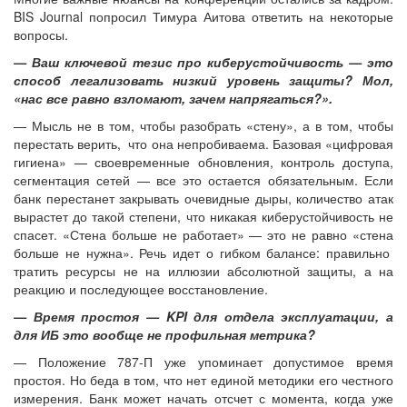
BIS Journal попросил Тимура Аитова ответить на некоторые
вопросы.
— Ваш ключевой тезис про киберустойчивость — это
способ легализовать низкий уровень защиты? Мол,
«нас все равно взломают, зачем напрягаться?».
— Мысль не в том, чтобы разобрать «стену», а в том, чтобы
перестать верить, что она непробиваема. Базовая «цифровая
гигиена» — своевременные обновления, контроль доступа,
сегментация сетей — все это остается обязательным. Если
банк перестанет закрывать очевидные дыры, количество атак
вырастет до такой степени, что никакая киберустойчивость не
спасет. «Стена больше не работает» — это не равно «стена
больше не нужна». Речь идет о гибком балансе: правильно
тратить ресурсы не на иллюзии абсолютной защиты, а на
реакцию и последующее восстановление.
— Время простоя — KPI для отдела эксплуатации, а
для ИБ это вообще не профильная метрика?
— Положение 787-П уже упоминает допустимое время
простоя. Но беда в том, что нет единой методики его честного
измерения. Банк может начать отсчет с момента, когда уже