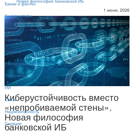
Новая философия банковской ИБ
Банки и финтех
1 июня, 2026
Криптоактивы
Бизнес
Сервисы
Соцсети
Импортозамещение
Технологии
ИИ
Киберустойчивость вместо
Связь
«непробиваемой стены».
Нацбезопасность
Новая философия
банковской ИБ
Санкции