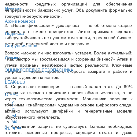
надежности кредитных организаций для обеспечения
История
непрерывности банковских услуг. Оба документа формально
требуют киберустойчивости.
Архив номеров
2. «Новая философия» докладчика — не об отмене старых
правил, а о смене приоритетов. Аитов призывает сделать
Подписка
киберустойчивость не пунктом отчетности, а реальной бизнес-
метрикой, измеримой честно и прозрачно.
Сотрудничество
Вопрос «можно ли нас взломать» устарел. Более актуальный:
Отзывы
«Как быстро мы восстановимся и сохраним бизнес?» Атаки и
утечки признаны неизбежной частью реальности. Ключевые
ЭНЦИКЛОПЕДИЯ БЕЗОПАСНИКА
метрики — время простоя, скорость возврата к работе и
уровень доверия клиентов.
LEAK-БЕЗ
3. Социальная инженерия — главный канал атак. До 80%
успешных взломов происходят через обман человека, а не
О НАС
через технологические уязвимости. Мошенники перешли к
точечным «снайперским» ударам на основе цифрового следа,
активно используют дипфейки и генеративные модели
искусственного интеллекта.
4. Абсолютной защиты не существует. Банкам необходимо
готовить резервные процессы, сценарии отката и даже