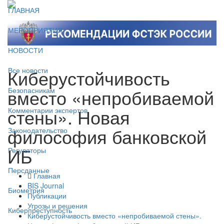
ГЛАВНАЯ
МЕРОПРИЯТИЯ
НОВОСТИ
Киберустойчивость
Все новости
вместо «непробиваемой
Безопасникам
стены». Новая
Комментарии экспертов
философия банковской
Законодательство
ИБ
Регуляторы
Персданные
Главная
BIS Journal
Биометрия
Публикации
Угрозы и решения
Киберпреступность
Киберустойчивость вместо «непробиваемой стены».