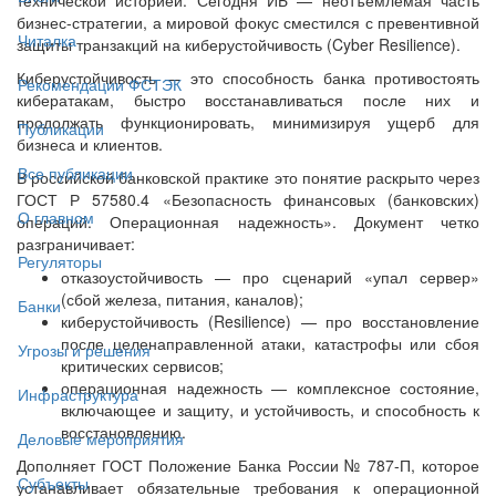
бизнес-стратегии, а мировой фокус сместился с превентивной
Читалка
защиты транзакций на киберустойчивость (Cyber Resilience).
Киберустойчивость — это способность банка противостоять
Рекомендации ФСТЭК
кибератакам, быстро восстанавливаться после них и
продолжать функционировать, минимизируя ущерб для
Публикации
бизнеса и клиентов.
Все публикации
В российской банковской практике это понятие раскрыто через
ГОСТ Р 57580.4 «Безопасность финансовых (банковских)
О главном
операций. Операционная надежность». Документ четко
разграничивает:
Регуляторы
отказоустойчивость — про сценарий «упал сервер»
(сбой железа, питания, каналов);
Банки
киберустойчивость (Resilience) — про восстановление
после целенаправленной атаки, катастрофы или сбоя
Угрозы и решения
критических сервисов;
операционная надежность — комплексное состояние,
Инфраструктура
включающее и защиту, и устойчивость, и способность к
восстановлению.
Деловые мероприятия
Дополняет ГОСТ Положение Банка России № 787-П, которое
Субъекты
устанавливает обязательные требования к операционной