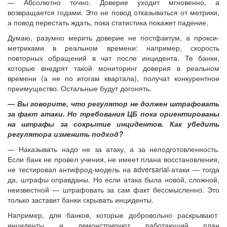
— Абсолютно точно. Доверие уходит мгновенно, а
возвращается годами. Это не повод отказываться от метрики,
а повод перестать ждать, пока статистика покажет падение.
Думаю, разумно мерить доверие не постфактум, а прокси-
метриками в реальном времени: например, скорость
повторных обращений в чат после инцидента. Те банки,
которые внедрят такой мониторинг доверия в реальном
времени (а не по итогам квартала), получат конкурентное
преимущество. Остальные будут догонять.
— Вы говорите, что регулятор не должен штрафовать
за факт атаки. Но требования ЦБ пока ориентированы
на штрафы за сокрытие инцидентов. Как убедить
регулятора изменить подход?
— Наказывать надо не за атаку, а за неподготовленность.
Если банк не провел учения, не имеет плана восстановления,
не тестировал антифрод-модель на adversarial-атаки — тогда
да, штрафы оправданы. Но если атака была новой, сложной,
неизвестной — штрафовать за сам факт бессмысленно. Это
только заставит банки скрывать инциденты.
Например, для банков, которые добровольно раскрывают
инциденты и демонстрируют работающий план