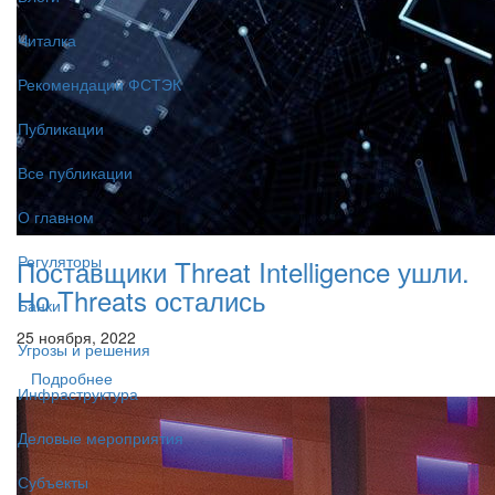
Читалка
Рекомендации ФСТЭК
Публикации
Все публикации
О главном
Регуляторы
Поставщики Threat Intelligence ушли.
Но Threats остались
Банки
25 ноября, 2022
Угрозы и решения
Подробнее
Инфраструктура
Деловые мероприятия
Субъекты