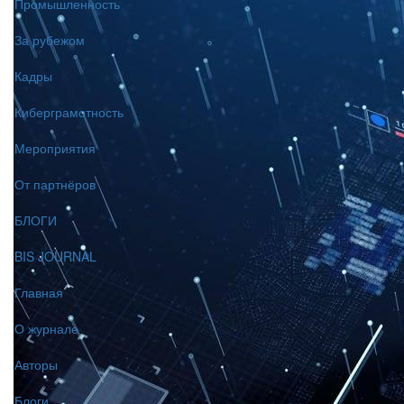
Промышленность
За рубежом
Кадры
Киберграмотность
Мероприятия
От партнёров
БЛОГИ
BIS JOURNAL
Главная
О журнале
Авторы
Блоги