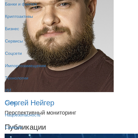
Банки и финтех
Криптоактивы
Бизнес
Сервисы
Соцсети
Импортозамещение
Технологии
ИИ
Сергей Нейгер
Связь
Перспективный мониторинг
Нацбезопасность
Публикации
Санкции