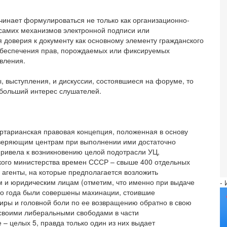
чинает формулироваться не только как организационно-
 самих механизмов электронной подписи или
 доверия к документу как основному элементу гражданского
 обеспечения прав, порождаемых или фиксируемых
вления.
, выступления, и дискуссии, состоявшиеся на форуме, то
больший интерес слушателей.
ртарианская правовая концепция, положенная в основу
оверяющим центрам при выполнении ими достаточно
привела к возникновению целой подотрасли УЦ,
кого министерства времен СССР – свыше 400 отдельных
агенты, на которые предполагается возложить
м и юридическим лицам (отметим, что именно при выдаче
-
о года были совершены махинации, стоившие
иры и головной боли по ее возвращению обратно в свою
х своими либеральными свободами в части
 – целых 5, правда только один из них выдает