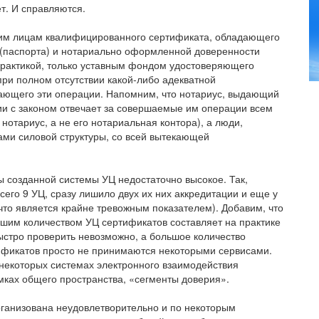
т. И справляются.
ким лицам квалифицированного сертификата, обладающего
 (паспорта) и нотариально оформленной доверенности
 практикой, только уставным фондом удостоверяющего
при полном отсутствии какой-либо адекватной
шающего эти операции. Напомним, что нотариус, выдающий
вии с законом отвечает за совершаемые им операции всем
нотариус, а не его нотариальная контора), а люди,
ми силовой структуры, со всей вытекающей
ты созданной системы УЦ недостаточно высокое. Так,
его 9 УЦ, сразу лишило двух их них аккредитации и еще у
что является крайне тревожным показателем). Добавим, что
ьшим количеством УЦ сертификатов составляет на практике
быстро проверить невозможно, а большое количество
фикатов просто не принимаются некоторыми сервисами.
некоторых системах электронного взаимодействия
ках общего пространства, «сегменты доверия».
ганизована неудовлетворительно и по некоторым