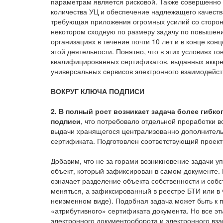
параметрам является рисковой. Также совершенно 
количества УЦ и обеспечение надлежащего качеств
требующая приложения огромных усилий со стороны
некотором сходную по размеру задачу по повышен
организациях в течение почти 10 лет и в конце ко
этой деятельности. Понятно, что в этих условиях г
квалифицированных сертификатов, выданных аккре
универсальных сервисов электронного взаимодейст
ВОКРУГ КЛЮЧА ПОДПИСИ
2. В полный рост возникает задача более гибк
подписи
, что потребовало отдельной проработки 
выдачи хранящегося централизованно дополнител
сертификата. Подготовлен соответствующий проект
Добавим, что не за горами возникновение задачи у
объект, который зафиксирован в самом документе.
означает разделение объекта собственности и соб
меняться, а зафиксированный в реестре БТИ или в
неизменном виде). Подобная задача может быть к
«атрибутивного» сертификата документа. Но все э
электронного документооборота и электронного вза