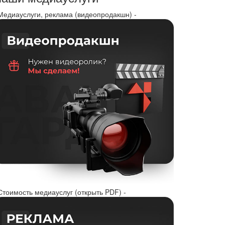
 Медиауслуги, реклама (видеопродакшн) -
Стоимость медиауслуг (открыть PDF) -