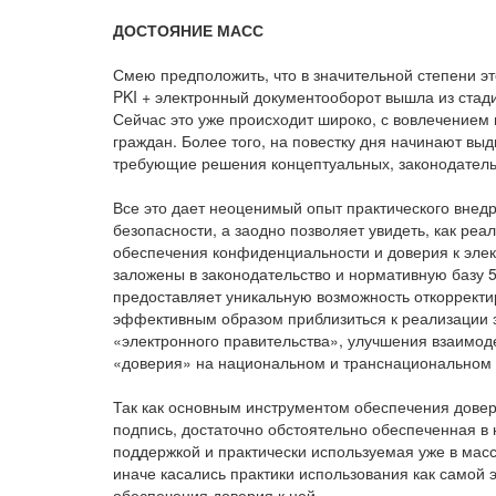
ДОСТОЯНИЕ МАСС
Смею предположить, что в значительной степени это
PKI + электронный документооборот вышла из стад
Сейчас это уже происходит широко, с вовлечением
граждан. Более того, на повестку дня начинают вы
требующие решения концептуальных, законодательн
Все это дает неоценимый опыт практического внед
безопасности, а заодно позволяет увидеть, как реа
обеспечения конфиденциальности и доверия к эле
заложены в законодательство и нормативную базу 5-
предоставляет уникальную возможность откоррект
эффективным образом приблизиться к реализации 
«электронного правительства», улучшения взаимод
«доверия» на национальном и транснациональном 
Так как основным инструментом обеспечения довер
подпись, достаточно обстоятельно обеспеченная в
поддержкой и практически используемая уже в масс
иначе касались практики использования как самой 
обеспечения доверия к ней.