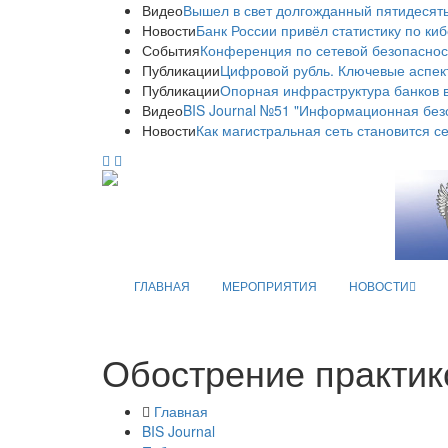
Видео
Вышел в свет долгожданный пятидесяты
Новости
Банк России привёл статистику по ки
События
Конференция по сетевой безопаснос
Публикации
Цифровой рубль. Ключевые аспек
Публикации
Опорная инфраструктура банков в
Видео
BIS Journal №51 "Информационная без
Новости
Как магистральная сеть становится с
ГЛАВНАЯ
МЕРОПРИЯТИЯ
НОВОСТИ
Обострение практик
Главная
BIS Journal