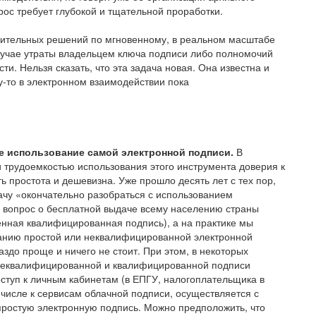
рос требует глубокой и тщательной проработки.
рительных решений по мгновенному, в реальном масштабе
лучае утраты владельцем ключа подписи либо полномочий
ти. Нельзя сказать, что эта задача новая. Она известна и
-то в электронном взаимодействии пока
е использование самой электронной подписи.
В
и трудоемкостью использования этого инструмента доверия к
 простота и дешевизна. Уже прошло десять лет с тех пор,
ачу «окончательно разобраться с использованием
 вопрос о бесплатной выдаче всему населению страны
енная квалифицированная подпись), а на практике мы
анию простой или неквалифицированной электронной
аздо проще и ничего не стоит. При этом, в некоторых
 неквалифицированной и квалифицированной подписи
доступ к личным кабинетам (в ЕПГУ, налогоплательщика в
ом числе к сервисам облачной подписи, осуществляется с
простую электронную подпись. Можно предположить, что