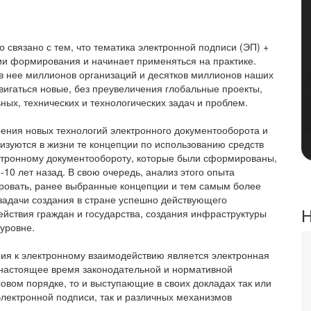
 связано с тем, что тематика электронной подписи (ЭП) +
ии формирования и начинает применяться на практике.
 в нее миллионов организаций и десятков миллионов наших
двигаться новые, без преувеличения глобальные проекты,
ых, технических и технологических задач и проблем.
рения новых технологий электронного документооборота и
лизуются в жизни те концепции по использованию средств
ктронному документообороту, которые были сформированы,
10 лет назад. В свою очередь, анализ этого опыта
ировать, ранее выбранные концепции и тем самым более
задачи создания в стране успешно действующего
Н
ействия граждан и государства, создания инфраструктуры
уровне.
ия к электронному взаимодействию является электронная
 настоящее время законодательной и нормативной
овом порядке, то и выступающие в своих докладах так или
электронной подписи, так и различных механизмов