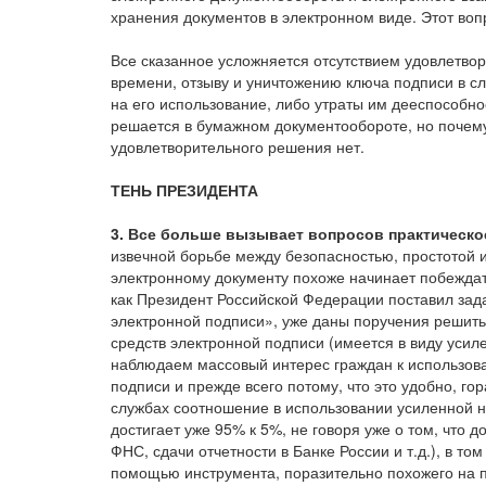
хранения документов в электронном виде. Этот воп
Все сказанное усложняется отсутствием удовлетво
времени, отзыву и уничтожению ключа подписи в с
на его использование, либо утраты им дееспособнос
решается в бумажном документообороте, но почему
удовлетворительного решения нет.
ТЕНЬ ПРЕЗИДЕНТА
3. Все больше вызывает вопросов практическо
извечной борьбе между безопасностью, простотой 
электронному документу похоже начинает побеждать
как Президент Российской Федерации поставил зад
электронной подписи», уже даны поручения решить
средств электронной подписи (имеется в виду усил
наблюдаем массовый интерес граждан к использов
подписи и прежде всего потому, что это удобно, гор
службах соотношение в использовании усиленной
достигает уже 95% к 5%, не говоря уже о том, что 
ФНС, сдачи отчетности в Банке России и т.д.), в т
помощью инструмента, поразительно похожего на 