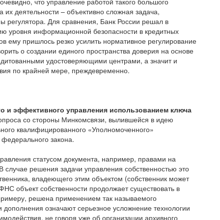
очевидно, что управление работой такого большого
а их деятельности – объективно сложная задача,
 регулятора. Для сравнения, Банк России решал в
ию уровня информационной безопасности в кредитных
нцов ему пришлось резко усилить нормативное регулирование
оворить о создании единого пространства доверия на основе
дитованными удостоверяющими центрами, а значит и
вия по крайней мере, преждевременно.
ого и эффективного управления использованием ключа
вопроса со стороны Минкомсвязи, вылившейся в идею
ьного квалифицированного «Уполномоченного»
 федерального закона.
правления статусом документа, например, правами на
 В случае решения задачи управления собственностью это
ственника, владеющего этим объектом (собственник может
 ФНС объект собственности продолжает существовать в
 примеру, решена применением так называемого
ти дополнения означают серьезное усложнение технологии
имодействия, не говоря уже об организации архивного