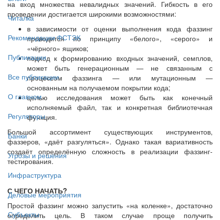
на вход множества невалидных значений. Гибкость в его
проведении достигается широкими возможностями:
Читалка
в зависимости от оценки выполнения кода фаззинг
Рекомендации ФСТЭК
проводится по принципу «белого», «серого» и
«чёрного» ящиков;
Публикации
подход к формированию входных значений, семплов,
может быть генерационным — не связанным с
Все публикации
процессом фаззинга — или мутационным —
основанным на получаемом покрытии кода;
О главном
целью исследования может быть как конечный
исполняемый файл, так и конкретная библиотечная
Регуляторы
функция.
Большой ассортимент существующих инструментов,
Банки
фаззеров, «даёт разгуляться». Однако такая вариативность
создаёт определённую сложность в реализации фаззинг-
Угрозы и решения
тестирования.
Инфраструктура
С ЧЕГО НАЧАТЬ?
Деловые мероприятия
Простой фаззинг можно запустить «на коленке», достаточно
Субъекты
определить цель. В таком случае проще получить