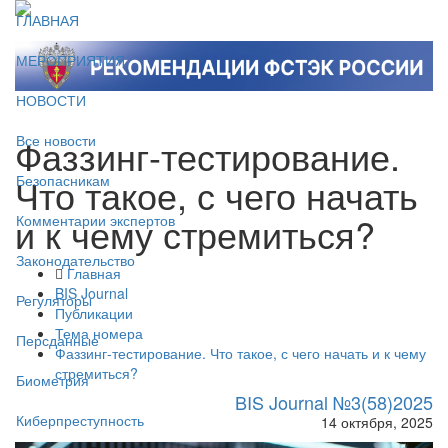
ГЛАВНАЯ
МЕРОПРИЯТИЯ
НОВОСТИ
Фаззинг-тестирование.
Все новости
Что такое, с чего начать
Безопасникам
и к чему стремиться?
Комментарии экспертов
Законодательство
Главная
BIS Journal
Регуляторы
Публикации
Тема номера
Персданные
Фаззинг-тестирование. Что такое, с чего начать и к чему
стремиться?
Биометрия
BIS Journal №3(58)2025
Киберпреступность
14 октября, 2025