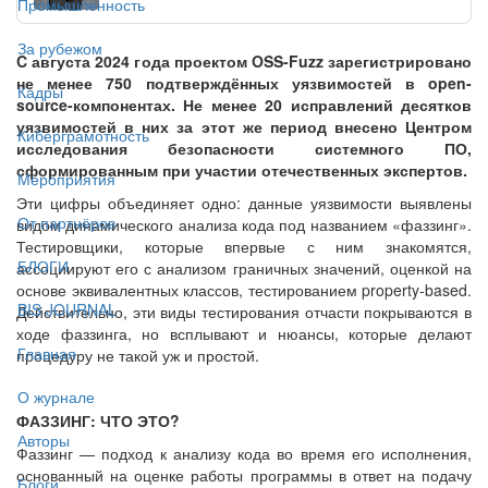
Промышленность
За рубежом
C августа 2024 года проектом OSS-Fuzz зарегистрировано
не менее 750 подтверждённых уязвимостей в open-
Кадры
source-компонентах. Не менее 20 исправлений десятков
уязвимостей в них за этот же период внесено Центром
Киберграмотность
исследования безопасности системного ПО,
сформированным при участии отечественных экспертов.
Мероприятия
Эти цифры объединяет одно: данные уязвимости выявлены
От партнёров
видом динамического анализа кода под названием «фаззинг».
Тестировщики, которые впервые с ним знакомятся,
БЛОГИ
ассоциируют его с анализом граничных значений, оценкой на
основе эквивалентных классов, тестированием property-based.
BIS JOURNAL
Действительно, эти виды тестирования отчасти покрываются в
ходе фаззинга, но всплывают и нюансы, которые делают
Главная
процедуру не такой уж и простой.
О журнале
ФАЗЗИНГ: ЧТО ЭТО?
Авторы
Фаззинг — подход к анализу кода во время его исполнения,
основанный на оценке работы программы в ответ на подачу
Блоги