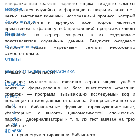
генерационный фаззинг чёрного ящика: входные семплы
История
генерируются случайно, информации о покрытии кода нет,
целью выступает конечный исполняемый процесс, который
Архив номеров
можно запустить и вручную. Такой подход является
примитивом к фаззингу веб-приложений: программа-клиент
Подписка
отправляет на сервер запросы, в их содержимое
подставляются случайные данные. Результат ожидаемо
Сотрудничество
«сырой»: искать «вредные» семплы необходимо
самостоятельно.
Отзывы
ЭНЦИКЛОПЕДИЯ БЕЗОПАСНИКА
К ЧЕМУ СТРЕМИТЬСЯ?
Освоение мутационного фаззинга серого ящика удобно
LEAK-БЕЗ
начать с формирования на базе юнит-тестов «фаззинг-
обёрток» — программ, вызывающих исследуемый код и
О НАС
подающих на вход данные от фаззера. Интересными целями
выступают библиотечные функции: строкочувствительные,
утилитарные, с высокой цикломатической сложностью,
парсеры, десериализаторы и т. п. Их тест завязан на трёх
элементах:
проинструментированная библиотека;