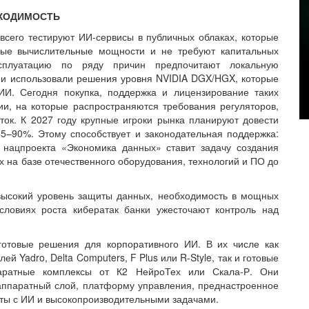
БХОДИМОСТЬ
всего тестируют ИИ-сервисы в публичных облаках, которые
мые вычислительные мощности и не требуют капитальных
сплуатацию по ряду причин предпочитают локальную
ии использовали решения уровня NVIDIA DGX/HGX, которые
ИИ. Сегодня покупка, поддержка и лицензирование таких
и, на которые распространяются требования регуляторов,
ток. К 2027 году крупные игроки рынка планируют довести
5–90%. Этому способствует и законодательная поддержка:
 нацпроекта «Экономика данных» ставит задачу создания
 на базе отечественного оборудования, технологий и ПО до
высокий уровень защиты данных, необходимость в мощных
словиях роста кибератак банки ужесточают контроль над
готовые решения для корпоративного ИИ. В их числе как
 Yadro, Delta Computers, F Plus или R-Style, так и готовые
паратные комплексы от К2 НейроТех или Скала-Р. Они
аппаратный слой, платформу управления, преднастроенное
ты с ИИ и высокопроизводительными задачами.