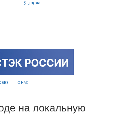
K-БЕЗ
О НАС
оде на локальную