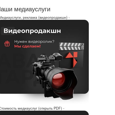
аши медиауслуги
 Медиауслуги, реклама (видеопродакшн) -
Стоимость медиауслуг (открыть PDF) -