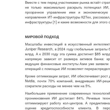
Вместе с тем перед участниками рынка встаёт стра
не только максимально раскрыть потенциал ИИ,
прозрачное управление ими и экономическую 
направления ИТ-инфраструктуры К2Тех, рассказал,
инфраструктуры [1] и какие возможности для этого
МИРОВОЙ ПОДХОД
Масштабы инвестиций в искусственный интеллект
Juniper Research, в 2024 году глобальные затраты
млрд. А к 2030 году эта сумма достигнет $85 млр
напрямую зависит от размера активов банка: кр
ведущие финансовые институты Азии уже заявили 
операций с помощью ИИ позволяет перераспределя
Кроме оптимизации затрат, ИИ обеспечивает рост 
Nvidia, почти 70% компаний, внедривших ИИ-ре
сократили расходы не менее чем на 5%.
Наибольшее применение современных технологий 
проникновения ИИ достигает 84%. Речевые техн
оптимизируют работу кол-центров. А предиктивн
оценке кредитоспособности клиента. В перс