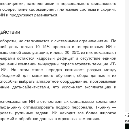
вестициями, накоплениями и персонального финансового
сфере, такие как эквайринг, платёжные системы и скоринг,
 ИИ и продолжают развиваться.
ДЕЙСТВИИ
обороты, но сталкивается с системными ограничениями. По
ний день только 10–15% проектов с генеративным ИИ в
мышленной эксплуатации, и лишь 20–25% из них показывают
ьерами остаются кадровый дефицит и отсутствие единой
-решений компании вынуждены пересматривать текущие ИТ-
м ИИ. На этом этапе нередко возникает разрыв между
еобходимой для машинного обучения, сбора данных и их
 способны выбрать аппаратное оборудование, программный
нные дата-сайентистами, что усложняет эксплуатацию и
 использования ИИ в отечественных финансовых компаниях
льфа-Банку оптимизировать подбор персонала, Т-Банку —
ровать рутинные задачи. ИИ находит всё более широкое
-
 премий и обработке данных в страховых компаниях.
к