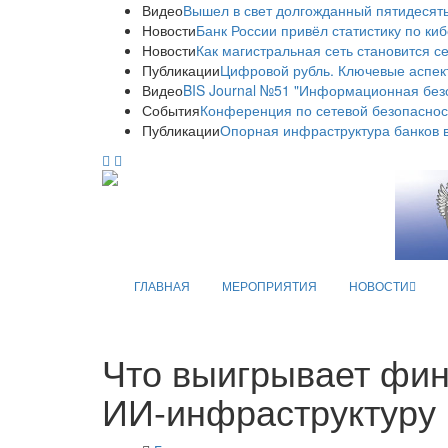
Видео
Вышел в свет долгожданный пятидесяты
Новости
Банк России привёл статистику по ки
Новости
Как магистральная сеть становится с
Публикации
Цифровой рубль. Ключевые аспек
Видео
BIS Journal №51 "Информационная без
События
Конференция по сетевой безопаснос
Публикации
Опорная инфраструктура банков в
ГЛАВНАЯ
МЕРОПРИЯТИЯ
НОВОСТИ
Что выигрывает фин
ИИ-инфраструктуру