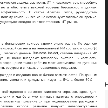
тегическая задача: выстроить ИТ-инфраструктуру, способную
 но и обеспечить высокий уровень безопасности данных,
эффективность. В статье Алексей Зотов, руководитель
 почему компании всё чаще используют готовые он-премис-
 существуют сегодня на отечественном ИТ-рынке.
 в финансовом секторе стремительно растут. По оценкам
 банковской системы на генеративный ИИ составили около $6
д. Согласно данным Business Insider, степень внедрения ИИ
упные банки внедряют технологии охотнее. В частности,
о сокращении тысяч рабочих мест: автоматизация рутинных
ть ресурсы и снижать операционные издержки.
доходов и создание новых бизнес-возможностей. По данным
шения, увеличили доходы минимум на 5%, а более 60% —
Н
наблюдается в сегменте клиентских сервисов: здесь доля
ологии и чат-боты уже снимают нагрузку с операторов и
ая аналитика применяется при моделировании расходов и
пективе особое развитие получат интеллектуальные