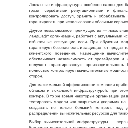
Локальные инфраструктуры особенно важны для ба
грозит серьёзными репутационными и финанс
контролировать доступ, хранить и обрабатывать 
гарантировать при использовании облачных серви
Другое немаловажное преимущество — локальная 
ландшафт организации, работает с актуальными ис
избыточные связующие слои. При обучении мод
гарантирует безопасность и защищает от предвзято
клиентского поведения. Размещение вычислит
обеспечивает независимость от провайдеров и 
получает гарантированную производительность
полностью контролирует вычислительные мощности 
сторон.
Для максимальной эффективности компании прибе
облаком и локальной инфраструктурой, при эт
контуре. В то же время некоторые организации ра
тестировать модели «за закрытыми дверями» на 
создавать не только больший контроль над 
распределении вычислительных ресурсов для таких
Выбор вычислительной инфраструктуры — первый
Компании приходят к пониманию того, что инве