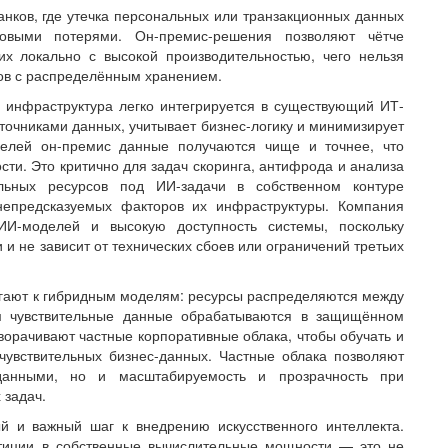
нков, где утечка персональных или транзакционных данных
овыми потерями. Он-премис-решения позволяют чётче
их локально с высокой производительностью, чего нельзя
сов с распределённым хранением.
инфраструктура легко интегрируется в существующий ИТ-
точниками данных, учитывает бизнес-логику и минимизирует
елей он-премис данные получаются чище и точнее, что
сти. Это критично для задач скоринга, антифрода и анализа
ельных ресурсов под ИИ-задачи в собственном контуре
непредсказуемых факторов их инфраструктуры. Компания
 ИИ-моделей и высокую доступность системы, поскольку
и не зависит от технических сбоев или ограничений третьих
гают к гибридным моделям: ресурсы распределяются между
ом чувствительные данные обрабатываются в защищённом
зворачивают частные корпоративные облака, чтобы обучать и
чувствительных бизнес-данных. Частные облака позволяют
данными, но и масштабируемость и прозрачность при
 задач.
 и важный шаг к внедрению искусственного интеллекта.
стиции в собственные вычислительные мощности — это не