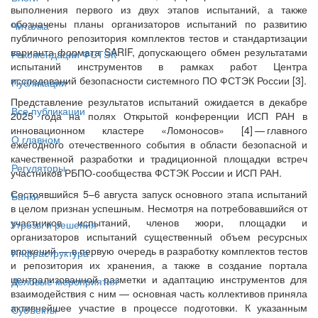
выполнения первого из двух этапов испытаний, а также
обозначены планы организаторов испытаний по развитию
Читалка
публичного репозитория комплектов тестов и стандартизации
варианта формата SARIF, допускающего обмен результатами
Рекомендации ФСТЭК
испытаний инструментов в рамках работ Центра
исследований безопасности системного ПО ФСТЭК России [3].
Публикации
Представление результатов испытаний ожидается в декабре
Все публикации
2025 года на полях Открытой конференции ИСП РАН в
инновационном кластере «Ломоносов» [4] — ​главного
О главном
ежегодного отечественного события в области безопасной и
качественной разработки и традиционной площадки встреч
Регуляторы
участников РБПО-сообщества ФСТЭК России и ИСП РАН.
Состоявшийся 5–6 августа запуск основного этапа испытаний
Банки
в целом признан успешным. Несмотря на потребовавшийся от
участников испытаний, членов жюри, площадки и
Угрозы и решения
организаторов испытаний существенный объем ресурсных
вложений — в первую очередь в разработку комплектов тестов
Инфраструктура
и репозитория их хранения, а также в создание портала
централизованной разметки и адаптацию инструментов для
Деловые мероприятия
взаимодействия с ним — основная часть коллективов приняла
активнейшее участие в процессе подготовки. К указанным
Субъекты