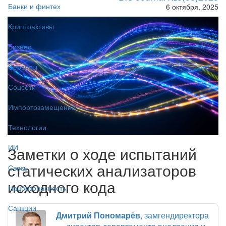
Банки и финтех
6 октября, 2025
Криптоактивы
Бизнес
Сервисы
Соцсети
Импортозамещение
Технологии
ИИ
Заметки о ходе испытаний
статических анализаторов
Связь
исходного кода
Нацбезопасность
Санкции
Дмитрий Пономарёв
, замгендиректора