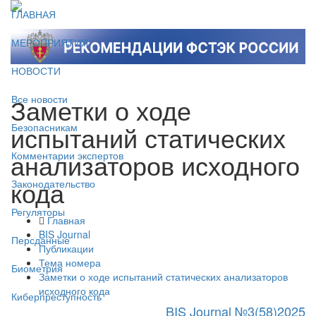
ГЛАВНАЯ
МЕРОПРИЯТИЯ
НОВОСТИ
Заметки о ходе
Все новости
испытаний статических
Безопасникам
анализаторов исходного
Комментарии экспертов
кода
Законодательство
Регуляторы
Главная
BIS Journal
Персданные
Публикации
Тема номера
Биометрия
Заметки о ходе испытаний статических анализаторов
исходного кода
Киберпреступность
BIS Journal №3(58)2025