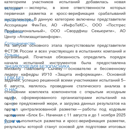
категориям участников испытаний добавилась новая
категория — ​эксперты, в зоне ответственности которых
История
первичная разметка и кросс-верификация срабатываний
инструментов. В данную категорию включены представители
Архив номеров
Ассоциации ФинТех, АО «ИнфоТеКС», ООО «Постгрес
Профессиональный», ООО «Свордфиш Секьюрити», АО
Подписка
Центр «Атомзащитаинформ».
Сотрудничество
На запуске основного этапа присутствовали представители
ФСТЭК России и всех участвующих в испытаниях компаний и
Отзывы
организаций. Почетная обязанность определить порядок
начала испытаний инструментов была предоставлена
ЭНЦИКЛОПЕДИЯ БЕЗОПАСНИКА
Михаилу Павловичу Сычеву — ​основателю и бессменному
лидеру кафедры ИУ10 «Защита информации». Основной
LEAK-БЕЗ
задачей, успешно решенной всеми участниками испытаний 5–
6 августа, являлось проведение статического анализа в
О НАС
отношении комплекта компонентов с открытым исходным
кодом, сформированного организаторами испытаний на
основе предложений жюри, и загрузка данных результатов на
портал централизованной разметки — ​работы под кодовым
названием «Блок Б». Начиная с 11 августа и до 1 ноября 2025
будет выполняться разметка и кросс-верификация разметки,
результаты которой станут основой для подготовки итоговых