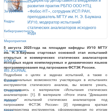
— директор департамента внедрения и
Промышленность
развития практик РБПО ООО НТЦ
«Фобос-НТ», сотрудник ИСП РАН,
За рубежом
преподаватель МГТУ им. Н. Э. Баумана
Кадры
ИУ10, модератор испытаний
статических анализаторов исходного
Киберграмотность
кода
Мероприятия
5 августа 2025 года на площадке кафедры ИУ10 МГТУ
От партнёров
им. Н. Э. Баумана стартовал основной этап испытаний
открытых и коммерческих статических анализаторов
БЛОГИ
исходных кодов компилируемых и динамических языков
программирования под патронажем ФСТЭК России.
BIS JOURNAL
Подробнее о целях и задачах испытаний, а также о
функциональных возможностях участвующих в испытаниях
Главная
инструментов статического анализа, вы можете узнать,
ознакомившись с материалом «Испытания статических
О журнале
анализаторов» [1]. В материале «Итоги этапа "Домашнее
задание" испытаний статических анализаторов под
Авторы
патронажем ФСТЭК России» [2] приведена краткая
характеристика инструментов, сформированная по итогам
Блоги