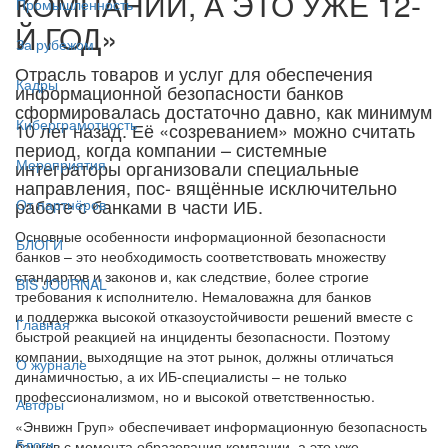
КОМПАНИИ, А ЭТО УЖЕ 12-
Промышленность
Й ГОД»
За рубежом
Отрасль товаров и услуг для обеспечения
Кадры
информационной безопасности банков
сформировалась достаточно давно, как минимум
Киберграмотность
10 лет назад. Её «созреванием» можно считать
период, когда компании – системные
Мероприятия
интеграторы организовали специальные
направления, пос- вящённые исключительно
работе с банками в части ИБ.
От партнёров
Основные особенности информационной безопасности
БЛОГИ
банков – это необходимость соответствовать множеству
стандартов и законов и, как следствие, более строгие
BIS JOURNAL
требования к исполнителю. Немаловажна для банков
и поддержка высокой отказоустойчивости решений вместе с
Главная
быстрой реакцией на инциденты безопасности. Поэтому
компании, выходящие на этот рынок, должны отличаться
О журнале
динамичностью, а их ИБ-специалисты – не только
профессионализмом, но и высокой ответственностью.
Авторы
«Энвижн Груп» обеспечивает информационную безопасность
Блоги
банков с момента образования компании, а это уже