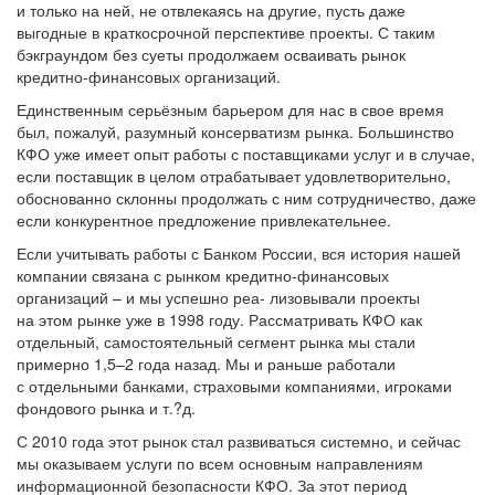
и только на ней, не отвлекаясь на другие, пусть даже
выгодные в краткосрочной перспективе проекты. С таким
бэкграундом без суеты продолжаем осваивать рынок
кредитно-финансовых организаций.
Единственным серьёзным барьером для нас в свое время
был, пожалуй, разумный консерватизм рынка. Большинство
КФО уже имеет опыт работы с поставщиками услуг и в случае,
если поставщик в целом отрабатывает удовлетворительно,
обоснованно склонны продолжать с ним сотрудничество, даже
если конкурентное предложение привлекательнее.
Если учитывать работы с Банком России, вся история нашей
компании связана с рынком кредитно-финансовых
организаций – и мы успешно реа- лизовывали проекты
на этом рынке уже в 1998 году. Рассматривать КФО как
отдельный, самостоятельный сегмент рынка мы стали
примерно 1,5–2 года назад. Мы и раньше работали
с отдельными банками, страховыми компаниями, игроками
фондового рынка и т.?д.
С 2010 года этот рынок стал развиваться системно, и сейчас
мы оказываем услуги по всем основным направлениям
информационной безопасности КФО. За этот период