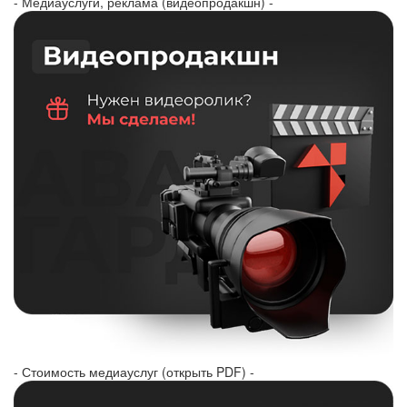
- Медиауслуги, реклама (видеопродакшн) -
- Стоимость медиауслуг (открыть PDF) -