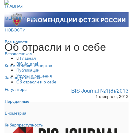
ГЛАВНАЯ
МЕРОПРИЯТИЯ
НОВОСТИ
Об отрасли и о себе
Все новости
Безопасникам
Главная
BIS Journal
Комментарии экспертов
Публикации
Угрозы и решения
Законодательство
Об отрасли и о себе
Регуляторы
BIS Journal №1(8)/2013
1 февраля, 2013
Персданные
Биометрия
Киберпреступность