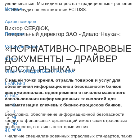
увеличиваться. Мы видим спрос на «традиционные» решения
История
по ИБ и аудит на соответствие PCI DSS.
Архив номеров
Виктор СЕРДЮК,
генеральный директор ЗАО «ДиалогНаука»:
Подписка
«НОРМАТИВНО-ПРАВОВЫЕ
Сотрудничество
ДОКУМЕНТЫ – ДРАЙВЕР
Отзывы
РОСТА РЫНКА»
ЭНЦИКЛОПЕДИЯ БЕЗОПАСНИКА
С нашей точки зрения, отрасль товаров и услуг для
LEAK-БЕЗ
обеспечения информационной безопасности банков
сформировалась одновременно с началом массового
О НАС
использования информационных технологий для
автоматизации ключевых бизнес-процессов банков.
Безусловно, обеспечение информационной безопасности
кредитно-финансовых организаций имеет свои отраслевые
особенности, вот лишь некоторые из них:
• наличие специализированных отраслевых стандартов, таких