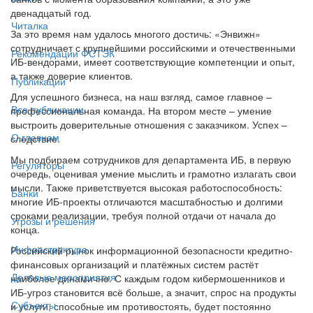
двенадцатый год.
Читалка
За это время нам удалось многого достичь: «Энвижн»
сотрудничает с крупнейшими российскими и отечественными
Рекомендации ФСТЭК
ИБ-вендорами, имеет соответствующие компетенции и опыт,
а также доверие клиентов.
Публикации
Для успешного бизнеса, на наш взгляд, самое главное –
Все публикации
профессиональная команда. На втором месте – умение
выстроить доверительные отношения с заказчиком. Успех –
О главном
следствие.
Мы подбираем сотрудников для департамента ИБ, в первую
Регуляторы
очередь, оценивая умение мыслить и грамотно излагать свои
мысли. Также приветствуется высокая работоспособность:
Банки
многие ИБ-проекты отличаются масштабностью и долгими
сроками реализации, требуя полной отдачи от начала до
Угрозы и решения
конца.
Инфраструктура
Российский рынок информационной безопасности кредитно-
финансовых организаций и платёжных систем растёт
Деловые мероприятия
наиболее динамично. С каждым годом кибермошенников и
ИБ-угроз становится всё больше, а значит, спрос на продукты
Субъекты
и услуги, способные им противостоять, будет постоянно