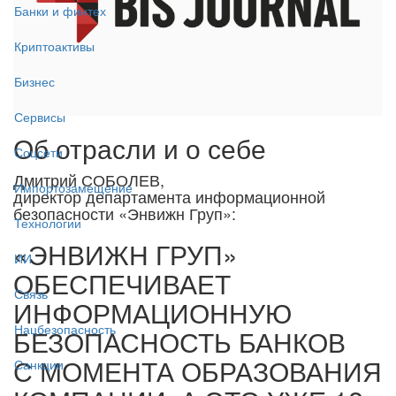
Банки и финтех
Криптоактивы
Бизнес
Сервисы
Об отрасли и о себе
Соцсети
Дмитрий СОБОЛЕВ,
Импортозамещение
директор департамента информационной
безопасности «Энвижн Груп»:
Технологии
«ЭНВИЖН ГРУП»
ИИ
ОБЕСПЕЧИВАЕТ
Связь
ИНФОРМАЦИОННУЮ
Нацбезопасность
БЕЗОПАСНОСТЬ БАНКОВ
С МОМЕНТА ОБРАЗОВАНИЯ
Санкции