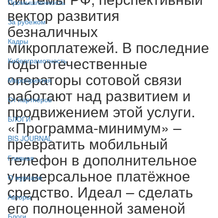
Промышленность
вектор развития
За рубежом
безналичных
Кадры
микроплатежей. В последние
годы отечественные
Киберграмотность
операторы сотовой связи
Мероприятия
работают над развитием и
От партнёров
продвижением этой услуги.
БЛОГИ
«Программа-минимум» –
превратить мобильный
BIS JOURNAL
телефон в дополнительное
Главная
универсальное платёжное
О журнале
средство. Идеал – сделать
Авторы
его полноценной заменой
Блоги