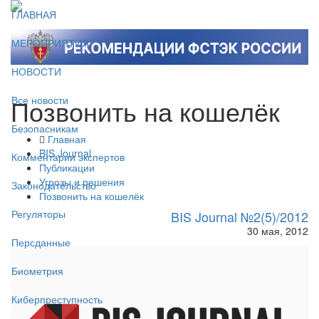
ГЛАВНАЯ
МЕРОПРИЯТИЯ
НОВОСТИ
Позвонить на кошелёк
Все новости
Безопасникам
Главная
BIS Journal
Комментарии экспертов
Публикации
Угрозы и решения
Законодательство
Позвонить на кошелёк
Регуляторы
BIS Journal №2(5)/2012
30 мая, 2012
Персданные
Биометрия
Киберпреступность