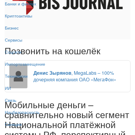
Банки и финтех
Криптоактивы
Бизнес
Сервисы
Позвонить на кошелёк
Соцсети
Импортозамещение
Денис Зырянов
, MegaLabs – 100%
Технологии
дочерняя компания ОАО «МегаФон»
ИИ
Связь
Мобильные деньги –
сравнительно новый сегмент
Нацбезопасность
Национальной платёжной
Санкции
системы РФ, перспективный