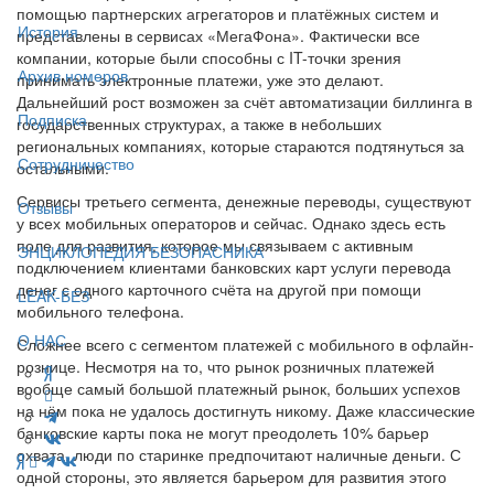
помощью партнерских агрегаторов и платёжных систем и
История
представлены в сервисах «МегаФона». Фактически все
компании, которые были способны с IT-точки зрения
Архив номеров
принимать электронные платежи, уже это делают.
Дальнейший рост возможен за счёт автоматизации биллинга в
Подписка
государственных структурах, а также в небольших
региональных компаниях, которые стараются подтянуться за
Сотрудничество
остальными.
Сервисы третьего сегмента, денежные переводы, существуют
Отзывы
у всех мобильных операторов и сейчас. Однако здесь есть
поле для развития, которое мы связываем с активным
ЭНЦИКЛОПЕДИЯ БЕЗОПАСНИКА
подключением клиентами банковских карт услуги перевода
денег с одного карточного счёта на другой при помощи
LEAK-БЕЗ
мобильного телефона.
О НАС
Сложнее всего с сегментом платежей с мобильного в офлайн-
рознице. Несмотря на то, что рынок розничных платежей
вообще самый большой платежный рынок, больших успехов
на нём пока не удалось достигнуть никому. Даже классические
банковские карты пока не могут преодолеть 10% барьер
охвата, люди по старинке предпочитают наличные деньги. С
одной стороны, это является барьером для развития этого