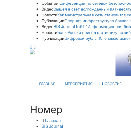
События
Конференция по сетевой безопаснос
Видео
Вышел в свет долгожданный пятидесяты
Новости
Как магистральная сеть становится с
Публикации
Опорная инфраструктура банков в
Видео
BIS Journal №51 "Информационная без
Новости
Банк России привёл статистику по ки
Публикации
Цифровой рубль. Ключевые аспек
ГЛАВНАЯ
МЕРОПРИЯТИЯ
НОВОСТИ
Номер
Главная
BIS Journal