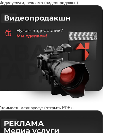
 Медиауслуги, реклама (видеопродакшн) -
Стоимость медиауслуг (открыть PDF) -