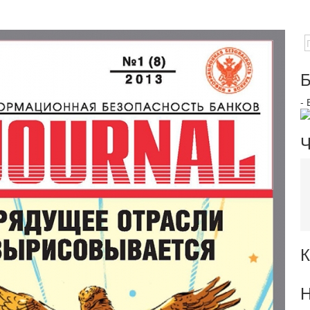
Б
-
Ч
К
Н