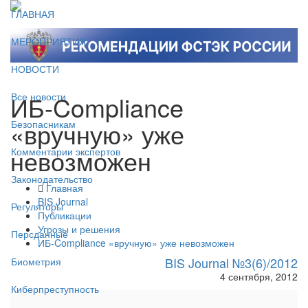
ГЛАВНАЯ
МЕРОПРИЯТИЯ
НОВОСТИ
ИБ-Compliance
Все новости
«вручную» уже
Безопасникам
невозможен
Комментарии экспертов
Законодательство
Главная
BIS Journal
Регуляторы
Публикации
Угрозы и решения
Персданные
ИБ-Compliance «вручную» уже невозможен
BIS Journal №3(6)/2012
Биометрия
4 сентября, 2012
Киберпреступность