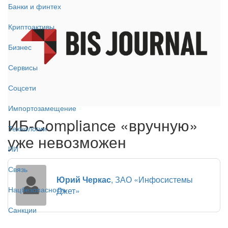
Банки и финтех
Криптоактивы
Бизнес
Сервисы
Соцсети
Импортозамещение
ИБ-Compliance «вручную»
Технологии
уже невозможен
ИИ
Связь
Юрий Черкас
, ЗАО «Инфосистемы
Нацбезопасность
Джет»
Санкции