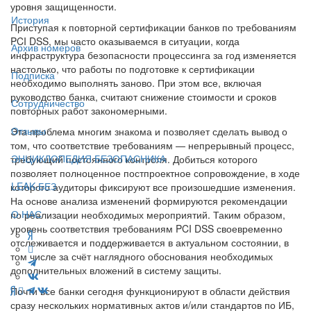
уровня защищенности.
История
Приступая к повторной сертификации банков по требованиям
PCI DSS, мы часто оказываемся в ситуации, когда
Архив номеров
инфраструктура безопасности процессинга за год изменяется
настолько, что работы по подготовке к сертификации
Подписка
необходимо выполнять заново. При этом все, включая
руководство банка, считают снижение стоимости и сроков
Сотрудничество
повторных работ закономерными.
Отзывы
Эта проблема многим знакома и позволяет сделать вывод о
том, что соответствие требованиям — непрерывный процесс,
ЭНЦИКЛОПЕДИЯ БЕЗОПАСНИКА
требующий постоянного контроля. Добиться которого
позволяет полноценное постпроектное сопровождение, в ходе
LEAK-БЕЗ
которого аудиторы фиксируют все произошедшие изменения.
На основе анализа изменений формируются рекомендации
О НАС
по реализации необходимых мероприятий. Таким образом,
уровень соответствия требованиям PCI DSS своевременно
отслеживается и поддерживается в актуальном состоянии, в
том числе за счёт наглядного обоснования необходимых
дополнительных вложений в систему защиты.
Почти все банки сегодня функционируют в области действия
сразу нескольких нормативных актов и/или стандартов по ИБ,