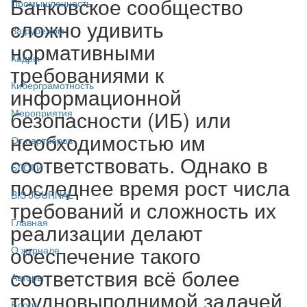
Банковское сообщество
Промышленность
сложно удивить
За рубежом
нормативными
Кадры
требованиями к
Киберграмотность
информационной
безопасности (ИБ) или
Мероприятия
необходимостью им
От партнёров
соответствовать. Однако в
БЛОГИ
последнее время рост числа
BIS JOURNAL
требований и сложность их
Главная
реализации делают
обеспечение такого
О журнале
соответствия всё более
Авторы
трудновыполнимой задачей.
Блоги