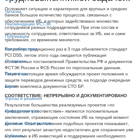
Осложняет ситуацию и характерное для крупных и средних
Читалка
банков большое количество процессов, связанных с
обеспечением ИБ, в которых задействовано множество
Рекомендации ФСТЭК
сотрудников разных подразделений. При этом состав и
численность сотрудников, ответственных за ИБ, как и сами
Публикации
требования, со временем меняются.
Все публикации
Например, традиционно раз в 3 года обновляется стандарт
PCI DSS, летом этого года ожидается публикация
О главном
обновленных постановлений Правительства РФ и документов
ФСТЭК России и ФСБ России по персональным данным.
Регуляторы
Также в настоящее время обсуждается проект положения о
защите переводов денежных средств, на подходе очередная
Банки
версия комплекса документов СТО БР.
СООТВЕТСТВИЕ: НЕПРЕРЫВНО И ДОКУМЕНТИРОВАНО
Угрозы и решения
Результатом большинства реализуемых проектов «по
Инфраструктура
приведению в соответствие» являются положительные
заключения, отражающие состояние ИБ на текущий момент
Деловые мероприятия
времени. Опыт выполнения подобных проектов показывает,
что этот результат зачастую недостаточен для сохранения уже
Субъекты
вложенных в ИБ инвестиций и поддержания необходимого