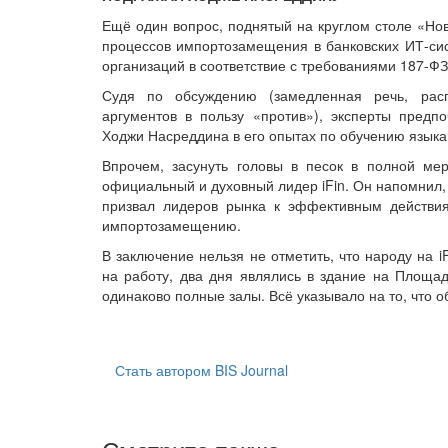
Ещё один вопрос, поднятый на круглом столе «Нов
процессов импортозамещения в банковских ИТ-с
организаций в соответствие с требованиями 187-ФЗ
Судя по обсуждению (замедленная речь, расп
аргументов в пользу «против»), эксперты пред
Ходжи Насреддина в его опытах по обучению языка
Впрочем, засунуть головы в песок в полной мер
официальный и духовный лидер iFin. Он напомнил, 
призвал лидеров рынка к эффективным действи
импортозамещению.
В заключение нельзя не отметить, что народу на i
на работу, два дня являлись в здание на Площа
одинаково полные залы. Всё указывало на то, что 
Стать автором BIS Journal