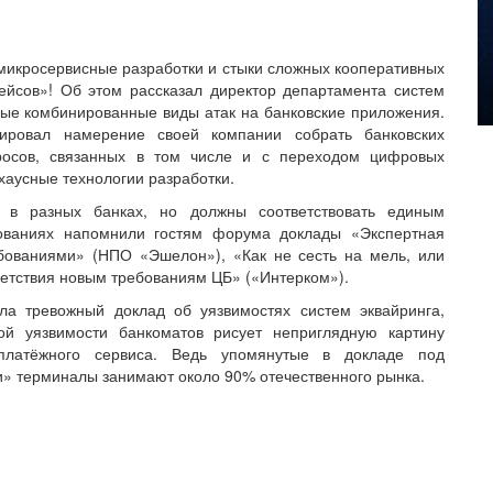
микросервисные разработки и стыки сложных кооперативных
ейсов»! Об этом рассказал директор департамента систем
вые комбинированные виды атак на банковские приложения.
ировал намерение своей компании собрать банковских
росов, связанных в том числе и с переходом цифровых
хаусные технологии разработки.
и в разных банках, но должны соответствовать единым
бованиях напомнили гостям форума доклады «Экспертная
бованиями» (НПО «Эшелон»), «Как не сесть на мель, или
ветствия новым требованиям ЦБ» («Интерком»).
вила тревожный доклад об уязвимостях систем эквайринга,
й уязвимости банкоматов рисует неприглядную картину
» платёжного сервиса. Ведь упомянутые в докладе под
» терминалы занимают около 90% отечественного рынка.