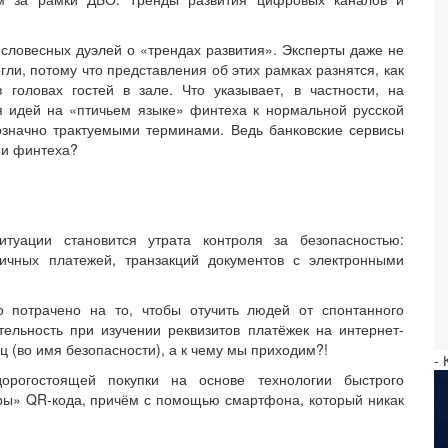
 словесных дуэлей о «трендах развития». Эксперты даже не
ли, потому что представления об этих рамках разнятся, как
 головах гостей в зале. Что указывает, в частности, на
 идей на «птичьем языке» финтеха к нормальной русской
означно трактуемыми терминами. Ведь банковские сервисы
ии финтеха?
туации становится утрата контроля за безопасностью:
личных платежей, транзакций документов с электронными
 потрачено на то, чтобы отучить людей от спонтанного
ельность при изучении реквизитов платёжек на интернет-
ц (во имя безопасности), а к чему мы приходим?!
- 
рогостоящей покупки на основе технологии быстрого
ры» QR-кода, причём с помощью смартфона, который никак