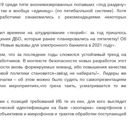
 среди пяти анонимизированных попавших «под раздачу»
 так и вообще «единицу» (по пятибалльной системе). Хотя
аботчики ознакомились с рекомендациями некоторых
вил времени на штудирование «теорий»: за год пришлось
ения ДБО, которые ранее планировались на пятилетку! Об
«Новые вызовы для электронного банкинга в 2021 году».
ем, что за последние годы сложился устойчивый тренд на
отчиков. В контексте безопасности новых разработок этот
ности вновь формируемых команд, ибо повышения качества
вой политики становится«звёзд не набирать!». Лидеры же
рчатки – об этом можно было судить по самопрезентациям
гих мероприятиях,что греха таить, усматривается то же
и с позиций требований ИБ те из них, для кого выглядит
ческой идентификации на базе «зоопарка» смартфонов с
объективов и микрофонов и трактов обработки поступающей