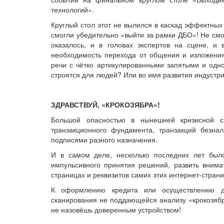
технологий».
Круглый стол этот не вылился в каскад эффектных
смогли убедительно «выйти за рамки ДБО»! Не смог
оказалось, и в головах экспертов на сцене, и в
необходимость перехода от общения и изложения
речи с чётко артикулированными запятыми и одн
строятся для людей? Или во имя развития индустр
ЗДРАВСТВУЙ, «КРОКОЗЯБРА»!
Большой опасностью в нынешней кризисной си
транзакционного фундамента, транзакций безна
подписями разного назначения.
И в самом деле, несколько последних лет было
импульсивного принятия решений, развить внимат
страницах и реквизитов самих этих интернет-страни
К оформлению кредита или осуществлению до
сканирования не поддающейся анализу «крокозяб
не назовёшь доверенным устройством!