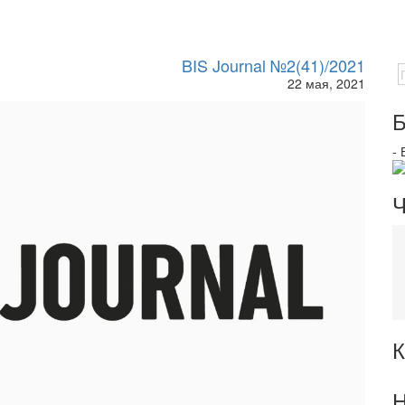
BIS Journal №2(41)/2021
22 мая, 2021
Б
-
Ч
К
Н