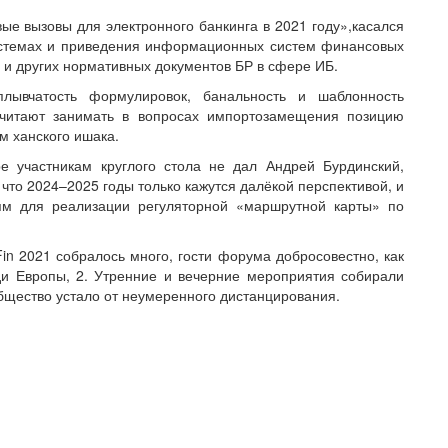
ые вызовы для электронного банкинга в 2021 году»,касался
истемах и приведения информационных систем финансовых
 и других нормативных документов БР в сфере ИБ.
лывчатость формулировок, банальность и шаблонность
почитают занимать в вопросах импортозамещения позицию
м ханского ишака.
е участникам круглого стола не дал Андрей Бурдинский,
что 2024–2025 годы только кажутся далёкой перспективой, и
ям для реализации регуляторной «маршрутной карты» по
Fin 2021 собралось много, гости форума добросовестно, как
ди Европы, 2. Утренние и вечерние мероприятия собирали
общество устало от неумеренного дистанцирования.