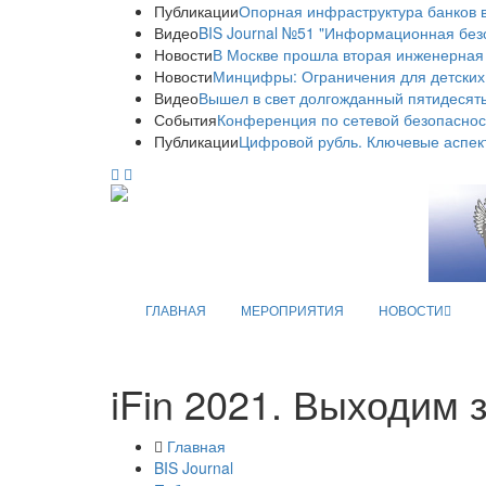
Публикации
Опорная инфраструктура банков в
Видео
BIS Journal №51 "Информационная без
Новости
В Москве прошла вторая инженерная
Новости
Минцифры: Ограничения для детских
Видео
Вышел в свет долгожданный пятидесяты
События
Конференция по сетевой безопаснос
Публикации
Цифровой рубль. Ключевые аспек
ГЛАВНАЯ
МЕРОПРИЯТИЯ
НОВОСТИ
iFin 2021. Выходим
Главная
BIS Journal