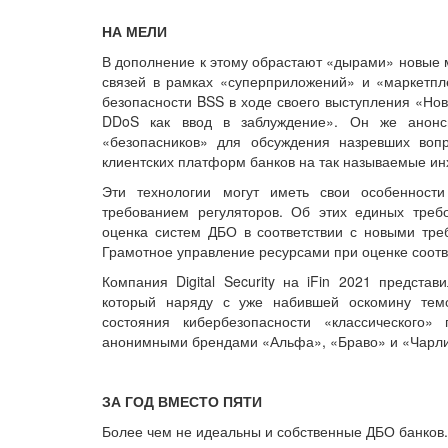
НА МЕЛИ
В дополнение к этому обрастают «дырами» новые 
связей в рамках «суперприложений» и «маркетпл
безопасности BSS в ходе своего выступления «Но
DDoS как ввод в заблуждение». Он же анонс
«безопасников» для обсуждения назревших воп
клиентских платформ банков на так называемые ин
Эти технологии могут иметь свои особенност
требованием регуляторов. Об этих единых тре
оценка систем ДБО в соответствии с новыми тре
Грамотное управление ресурсами при оценке соот
Компания Digital Security на iFin 2021 предста
который наряду с уже набившей оскомину темо
состояния кибербезопасности «классического
анонимными брендами «Альфа», «Браво» и «Чарли
ЗА ГОД ВМЕСТО ПЯТИ
Более чем не идеальны и собственные ДБО банков.