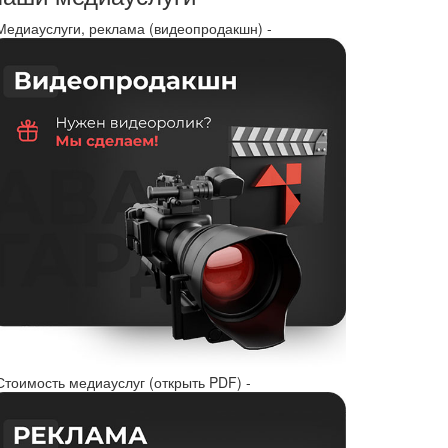
 Медиауслуги, реклама (видеопродакшн) -
Стоимость медиауслуг (открыть PDF) -