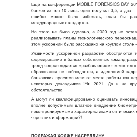
Ещё на конференции MOBILE FORENSICS DAY 2019
банков из топ-10 лишь один получил 3,5, а два –
ошибок можно было избежать, если бы разр
международных стандартов.
Но этого не было сделано, а 2020 год не оста
реализовывать планы технологического переоснащ
этом ускорении было рассказано на круглом столе 
Уязвимости ускоренной разработки обостряются т
формирование в банках собственных команд-разраб
тренд сопровождается «разбавлением» компетент
образования не наблюдается, а идеологией кадро
банковских проектов меняют места работы как пе
некоторых докладчиков iFin 2021. Да и на дру
обстоятельство.
А могут ли квалифицированно оценивать инноваци
вполне допустимым штатное внедрение биометри
неконтролируемыми характеристиками оптических 
через них информации?!
ПОДРАЖАЯ ХОДЖЕ НАСРЕДДИНУ