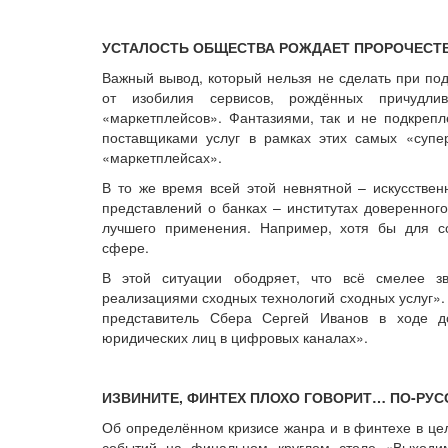
УСТАЛОСТЬ ОБЩЕСТВА РОЖДАЕТ ПРОРОЧЕСТ
Важный вывод, который нельзя не сделать при под
от изобилия сервисов, рождённых причудли
«маркетплейсов». Фантазиями, так и не подкреп
поставщиками услуг в рамках этих самых «супе
«маркетплейсах».
В то же время всей этой невнятной – искусствен
представлений о банках – институтах доверенног
лучшего применения. Например, хотя бы для с
сфере.
В этой ситуации ободряет, что всё смелее з
реализациями сходных технологий сходных услуг». Н
представитель Сбера Сергей Иванов в ходе д
юридических лиц в цифровых каналах».
ИЗВИНИТЕ, ФИНТЕХ ПЛОХО ГОВОРИТ… ПО-РУС
Об определённом кризисе жанра и в финтехе в цел
событий на финальном круглом столе «Выходи