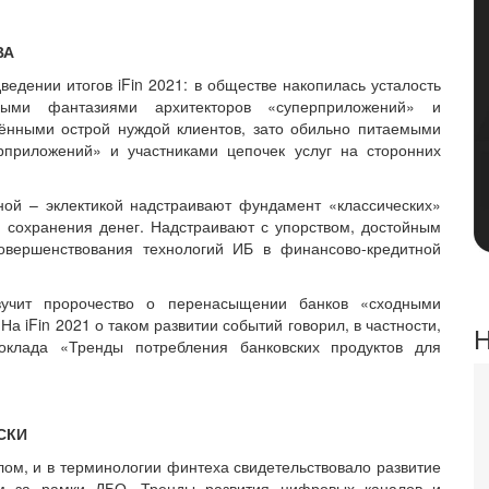
ВА
ведении итогов iFin 2021: в обществе накопилась усталость
выми фантазиями архитекторов «суперприложений» и
лёнными острой нуждой клиентов, зато обильно питаемыми
рприложений» и участниками цепочек услуг на сторонних
ной – эклектикой надстраивают фундамент «классических»
о сохранения денег. Надстраивают с упорством, достойным
овершенствования технологий ИБ в финансово-кредитной
вучит пророчество о перенасыщении банков «сходными
а iFin 2021 о таком развитии событий говорил, в частности,
Н
оклада «Тренды потребления банковских продуктов для
СКИ
ом, и в терминологии финтеха свидетельствовало развитие
м за рамки ДБО. Тренды развития цифровых каналов и