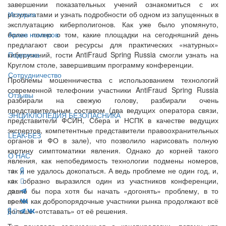
завершении показательных учений ознакомиться с их
результатами и узнать подробности об одном из запущенных в
История
эксплуатацию киберполигонов. Как уже было упомянуто,
более полно о том, какие площадки на сегодняшний день
Архив номеров
предлагают свои ресурсы для практических «натурных»
киберучений, гости AntiFraud Spring Russia смогли узнать на
Подписка
Круглом столе, завершившим программу конференции.
Сотрудничество
Проблемы мошенничества с использованием технологий
современной телефонии участники AntiFraud Spring Russia
Отзывы
разбирали на свежую голову, разбирали очень
представительным составом (два ведущих оператора связи,
ЭНЦИКЛОПЕДИЯ БЕЗОПАСНИКА
представители ФСИН, Сбера и НСПК в качестве ведущих
экспертов, компетентные представители правоохранительных
LEAK-БЕЗ
органов и ФО в зале), что позволило нарисовать полную
картину симптоматики явления. Однако до корней такого
О НАС
явления, как непобедимость технологии подмены номеров,
так и не удалось докопаться. А ведь проблеме не один год, и,
как образно выразился один из участников конференции,
давно бы пора хотя бы начать «догонять» проблему, в то
время как добропорядочные участники рынка продолжают всё
больше «отставать» от её решения.
Тут поневоле задумаешься о конспирологии, потому что