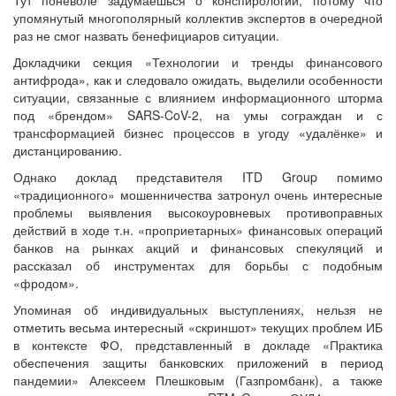
упомянутый многополярный коллектив экспертов в очередной
раз не смог назвать бенефициаров ситуации.
Докладчики секция «Технологии и тренды финансового
антифрода», как и следовало ожидать, выделили особенности
ситуации, связанные с влиянием информационного шторма
под «брендом» SARS-CoV-2, на умы сограждан и с
трансформацией бизнес процессов в угоду «удалёнке» и
дистанцированию.
Однако доклад представителя ITD Group помимо
«традиционного» мошенничества затронул очень интересные
проблемы выявления высокоуровневых противоправных
действий в ходе т.н. «проприетарных» финансовых операций
банков на рынках акций и финансовых спекуляций и
рассказал об инструментах для борьбы с подобным
«фродом».
Упоминая об индивидуальных выступлениях, нельзя не
отметить весьма интересный «скриншот» текущих проблем ИБ
в контексте ФО, представленный в докладе «Практика
обеспечения защиты банковских приложений в период
пандемии» Алексеем Плешковым (Газпромбанк), а также