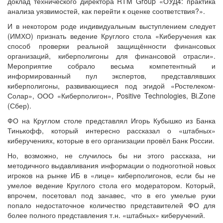
доклад технического директора RTM Group «ОУД4: практика
анализа уязвимостей, как перейти к оценке соответствия?».
И в некотором роде индивидуальным выступлением следует
(ИМХО) признать ведение Круглого стола «Киберучения как
способ проверки реальной защищённости финансовых
организаций, киберполигоны для финансовой отрасли».
Мероприятие собрало весьма компетентный и
информированный пул экспертов, представлявших
киберполигоны, развивающиеся под эгидой «Ростелеком-
Солар», ООО «Киберполигон», Positive Technologies, Bi.Zone
(Сбер).
ФО на Круглом столе представлял Игорь Кубышко из Банка
Тинькофф, который интересно рассказал о «штабных»
киберучениях, которые в его организации провёл Банк России.
Но, возможно, не случилось бы ни этого рассказа, ни
методичного выдавливания информации о подноготной новых
игроков на рынке ИБ в «лице» киберполигонов, если бы не
умелое ведение Круглого стола его модератором. Который,
впрочем, посетовал под занавес, что в его умелые руки
попало недостаточное количество представителей ФО для
более полного представления т.н. «штабных» киберучений.