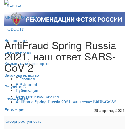
ГЛАВНАЯ
МЕРОПРИЯТИЯ
НОВОСТИ
AntiFraud Spring Russia
Все новости
2021, наш ответ SARS-
Безопасникам
CoV-2
Комментарии экспертов
Законодательство
Главная
BIS Journal
Регуляторы
Публикации
Деловые мероприятия
Персданные
AntiFraud Spring Russia 2021, наш ответ SARS-CoV-2
Биометрия
29 апреля, 2021
Киберпреступность