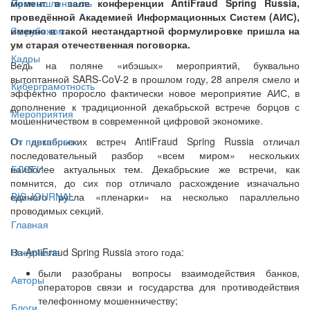
момент в зале конференции AntiFraud Spring Russia,
Промышленность
проведённой Академией Информационных Систем (АИС),
именно в такой нестандартной формулировке пришла на
За рубежом
ум старая отечественная поговорка.
Кадры
Ведь на поляне «ибэшых» мероприятий, буквально
вытоптанной SARS-CoV-2 в прошлом году, 28 апреля смело и
Киберграмотность
эффектно проросло фактически новое мероприятие АИС, в
дополнение к традиционной декабрьской встрече борцов с
Мероприятия
мошенничеством в современной цифровой экономике.
От декабрьских встреч AntiFraud Spring Russia отличал
От партнёров
последовательный разбор «всем миром» нескольких
наиболее актуальных тем. Декабрьские же встречи, как
БЛОГИ
помнится, до сих пор отличало расхождение изначально
единого русла «пленарки» на несколько параллельно
BIS JOURNAL
проводимых секций.
Главная
На AntiFraud Spring Russia этого года:
О журнале
были разобраны вопросы взаимодействия банков,
Авторы
операторов связи и государства для противодействия
телефонному мошенничеству;
Блоги