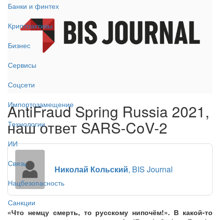
Банки и финтех
Криптоактивы
Бизнес
Сервисы
Соцсети
Импортозамещение
AntiFraud Spring Russia 2021,
наш ответ SARS-CoV-2
Технологии
ИИ
Связь
Николай Кольский
, BIS Journal
Нацбезопасность
Санкции
«Что немцу смерть, то русскому нипочём!». В какой-то