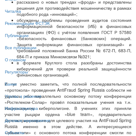
рассказано о новых трендах «фрода» и представлены
решения для противодействия мошенничеству в рамках
Читалка
подобного рода «инноваций»;
обсуждены проблемы проведения аудитов состояния
Рекомендации ФСТЭК
информационной безопасности (ИБ) в финансовых
организациях (ФО) с учётом появления ГОСТ Р 57580
Публикации
«Безопасность финансовых (банковских) операций.
Защита информации финансовых организаций» и
Все публикации
требований положений Банка России № 672-П, 683-П,
684-П и приказа Минкомсвязи №321;
О главном
в формате Круглого стола разобраны достоинства
киберучений для проверки реальной защищённости
Регуляторы
финансовых организаций.
И тут уместно заметить, что полной последовательности
Банки
«протокола» проведения AntiFraud Spring Russia соблюсти не
удалось, ибо параллельно основному потоку конференции
Угрозы и решения
«Ростелеком-Солар» провёл показательные учения на т.н.
Национальном киберполигоне. В учениях этих приняли
Инфраструктура
участие рыцари ордена «blue team», предварительно
зарегистрировавшие для целевого участия на AntiFraud Spring
Деловые мероприятия
Russia именно в этом действе. А интересующиеся
«обыватели» с основного потока конференции смогли по
Субъекты