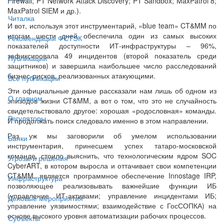
Firewall; PT Network Attack Discovery; PT Sandbox; MaxPatrol 8;
MaxPatrol SIEM и др.).
Читалка
И вот, используя этот инструментарий, «blue team» CT&MM по
итогам шести дней обеспечила один из самых высоких
Рекомендации ФСТЭК
показателей доступности ИТ-инфраструктуры – 96%,
зафиксировала 49 инцидентов (второй показатель среди
Публикации
защитников) и завершила наибольшее число расследований
бизнес-рисков, реализованных атакующими.
Все публикации
Эти официальные данные рассказали нам лишь об одном из
О главном
эпизодов жизни CT&MM, а вот о том, что это не случайность
свидетельствовало другое: хорошая «родословная» команды.
Регуляторы
И продолжать поиск следовало именно в этом направлении.
Раз уж мы заговорили об умелом использовании
Банки
инструментария, принесшем успех татаро-московской
команде, стоило выяснить, что технологическим ядром SOC
Угрозы и решения
CyberART, в котором выросла и оттачивает свои компетенции
CT&MM, является программное обеспечение Innostage IRP,
Инфраструктура
позволяющее реализовывать важнейшие функции ИБ
(управление ИТ-активами; управление инцидентами ИБ;
Деловые мероприятия
управление уязвимостями; взаимодействие с ГосСОПКА) на
основе высокого уровня автоматизации рабочих процессов.
Субъекты