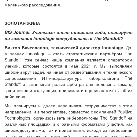
маленького расследования.
ЗОЛОТАЯ ЖИЛА
BIS Journal. Учитывая опыт прошлого года, планирует
ли компания Innostage сотрудничать с The Standoff?
Виктор Вячеславов, технический директор Innostage.
Да,
в планах Innostage – стать стратегическим партнёром The
Standoff. Уже сейчас наша компания является оператором
учений, которые состоятся в мае 2021 г. Мы выполняем
широкий круг задач, начиная от развёртывания и технического
сопровождения ИТ-инфраструктуры киберполигона The
Standoff и заканчивая ролью арбитра для половины команд
защитников и атакующих, принимая и оценивая отчёты об их
действиях.
Мы планируем и далее наращивать сотрудничество в этом
направлении, и в перспективе, совместно с компанией Positive
Technologies, организовывать киберполигоны The Standoff на
различных площадках и с разными форматами участия, как
широкодоступными, так и приватными, исходя из требований
и задач различных компаний – участников и заказчиков