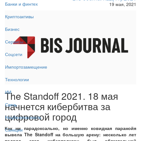
Банки и финтех
19 мая, 2021
Криптоактивы
Бизнес
Сервисы
Соцсети
Импортозамещение
Технологии
ИИ
The Standoff 2021. 18 мая
начнется кибербитва за
Связь
цифровой город
Нацбезопасность
Как ни парадоксально, но именно ковидная паранойя
Санкции
вывела The Standoff на большую арену: несколько лет
подряд этот киберполигон был обязательной