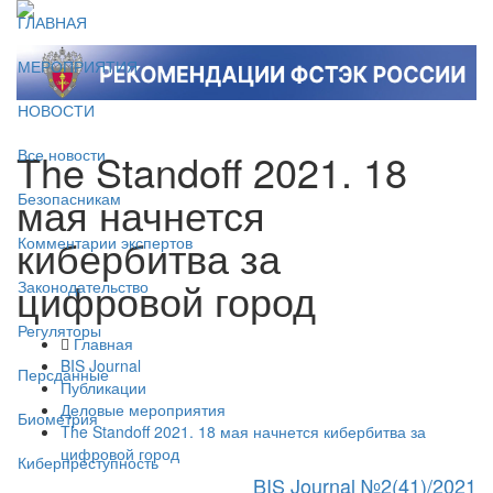
ГЛАВНАЯ
МЕРОПРИЯТИЯ
НОВОСТИ
The Standoff 2021. 18
Все новости
мая начнется
Безопасникам
кибербитва за
Комментарии экспертов
цифровой город
Законодательство
Регуляторы
Главная
BIS Journal
Персданные
Публикации
Деловые мероприятия
Биометрия
The Standoff 2021. 18 мая начнется кибербитва за
цифровой город
Киберпреступность
BIS Journal №2(41)/2021