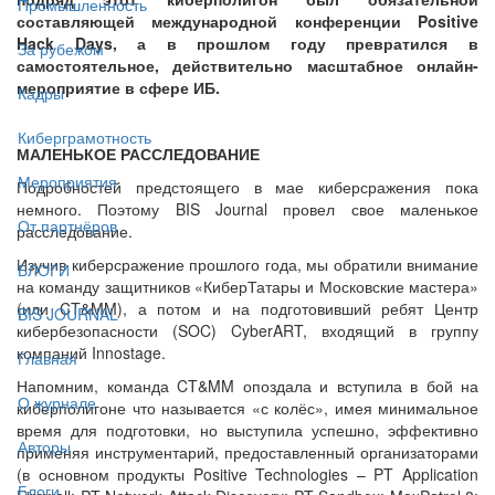
Промышленность
составляющей международной конференции Positive
Hack Days, а в прошлом году превратился в
За рубежом
самостоятельное, действительно масштабное онлайн-
мероприятие в сфере ИБ.
Кадры
Киберграмотность
МАЛЕНЬКОЕ РАССЛЕДОВАНИЕ
Мероприятия
Подробностей предстоящего в мае киберсражения пока
немного. Поэтому BIS Journal провел свое маленькое
От партнёров
расследование.
Изучив киберсражение прошлого года, мы обратили внимание
БЛОГИ
на команду защитников «КиберТатары и Московские мастера»
(или CT&MM), а потом и на подготовивший ребят Центр
BIS JOURNAL
кибербезопасности (SOC) CyberART, входящий в группу
компаний Innostage.
Главная
Напомним, команда CT&MM опоздала и вступила в бой на
О журнале
киберполигоне что называется «с колёс», имея минимальное
время для подготовки, но выступила успешно, эффективно
Авторы
применяя инструментарий, предоставленный организаторами
(в основном продукты Positive Technologies – PT Application
Блоги