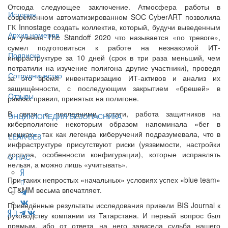
Отсюда следующее заключение. Атмосфера работы в
История
современном автоматизированном SOC CyberART позволила
ГК Innostage создать коллектив, который, будучи выведенным
Архив номеров
на учения The Standoff 2020 что называется «по тревоге»,
сумел подготовиться к работе на незнакомой ИТ-
Подписка
инфраструктуре за 10 дней (срок в три раза меньший, чем
потратили на изучение полигона другие участники), проведя
Сотрудничество
за это время инвентаризацию ИТ-активов и анализ их
защищённости, с последующим закрытием «брешей» в
Отзывы
рамках правил, принятых на полигоне.
В связи с последними, кстати, работа защитников на
ЭНЦИКЛОПЕДИЯ БЕЗОПАСНИКА
киберполигоне некоторым образом напоминала «бег в
мешках», так как легенда киберучений подразумевала, что в
LEAK-БЕЗ
инфраструктуре присутствуют риски (уязвимости, настройки
доступа, особенности конфигурации), которые исправлять
О НАС
нельзя, а можно лишь «учитывать».
При таких непростых «начальных» условиях успех «blue team»
CT&MM весьма впечатляет.
Приведённые результаты исследования привели BIS Journal к
руководству компании из Татарстана. И первый вопрос был
прямым, ибо от ответа на него зависела судьба нашего