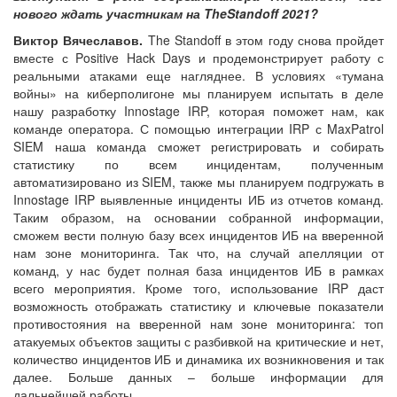
нового ждать участникам на TheStandoff 2021?
Виктор Вячеславов.
The Standoff в этом году снова пройдет
вместе с Positive Hack Days и продемонстрирует работу с
реальными атаками еще нагляднее. В условиях «тумана
войны» на киберполигоне мы планируем испытать в деле
нашу разработку Innostage IRP, которая поможет нам, как
команде оператора. С помощью интеграции IRP с MaxPatrol
SIEM наша команда сможет регистрировать и собирать
статистику по всем инцидентам, полученным
автоматизировано из SIEM, также мы планируем подгружать в
Innostage IRP выявленные инциденты ИБ из отчетов команд.
Таким образом, на основании собранной информации,
сможем вести полную базу всех инцидентов ИБ на вверенной
нам зоне мониторинга. Так что, на случай апелляции от
команд, у нас будет полная база инцидентов ИБ в рамках
всего мероприятия. Кроме того, использование IRP даст
возможность отображать статистику и ключевые показатели
противостояния на вверенной нам зоне мониторинга: топ
атакуемых объектов защиты с разбивкой на критические и нет,
количество инцидентов ИБ и динамика их возникновения и так
далее. Больше данных – больше информации для
дальнейшей работы.