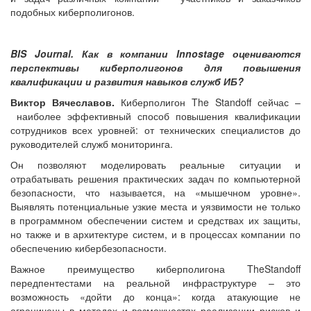
подобных киберполигонов.
BIS Journal. Как в компании Innostage оцениваются
перспективы киберполигонов для повышения
квалификации и развития навыков служб ИБ?
Виктор Вячеславов.
Киберполигон The Standoff сейчас –
наиболее эффективный способ повышения квалификации
сотрудников всех уровней: от технических специалистов до
руководителей служб мониторинга.
Он позволяют моделировать реальные ситуации и
отрабатывать решения практических задач по компьютерной
безопасности, что называется, на «мышечном уровне».
Выявлять потенциальные узкие места и уязвимости не только
в программном обеспечении систем и средствах их защиты,
но также и в архитектуре систем, и в процессах компании по
обеспечению кибербезопасности.
Важное преимущество киберполигона TheStandoff
передпентестами на реальной инфраструктуре – это
возможность «дойти до конца»: когда атакующие не
ограничены в методах и возможностях реализации рисков и