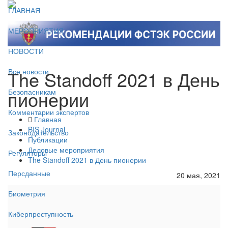
ГЛАВНАЯ
МЕРОПРИЯТИЯ
НОВОСТИ
The Standoff 2021 в День
Все новости
пионерии
Безопасникам
Комментарии экспертов
Главная
BIS Journal
Законодательство
Публикации
Деловые мероприятия
Регуляторы
The Standoff 2021 в День пионерии
Персданные
20 мая, 2021
Биометрия
Киберпреступность