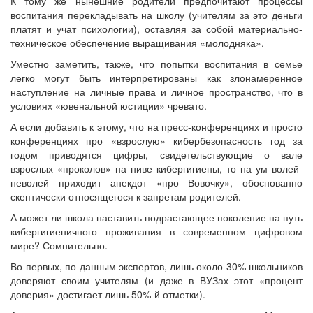
К тому же нынешние родители предпочитают процессы
воспитания перекладывать на школу (учителям за это деньги
платят и учат психологии), оставляя за собой материально-
техническое обеспечение выращивания «молодняка».
Уместно заметить, также, что попытки воспитания в семье
легко могут быть интерпретированы как злонамеренное
наступление на личные права и личное пространство, что в
условиях «ювенальной юстиции» чревато.
А если добавить к этому, что на пресс-конференциях и просто
конференциях про «взрослую» кибербезопасность год за
годом приводятся цифры, свидетельствующие о вале
взрослых «проколов» на ниве кибергигиены, то на ум волей-
неволей приходит анекдот «про Вовочку», обоснованно
скептически относящегося к запретам родителей.
А может ли школа наставить подрастающее поколение на путь
кибергигиеничного проживания в современном цифровом
мире? Сомнительно.
Во-первых, по данным экспертов, лишь около 30% школьников
доверяют своим учителям (и даже в ВУЗах этот «процент
доверия» достигает лишь 50%-й отметки).