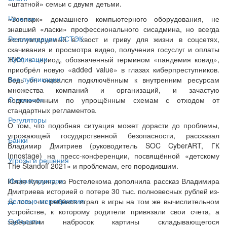
«штатной» семьи с двумя детьми.
Читалка
«Зоопарк» домашнего компьютерного оборудования, не
знавший «ласки» профессионального сисадмина, но всегда
Рекомендации ФСТЭК
эксплуатируемый в хвост и гриву для жизни в соцсетях,
скачивания и просмотра видео, получения госуслуг и оплаты
Публикации
ЖКХ, в период, обозначенный термином «пандемия ковид»,
приобрёл новую «added value» в глазах киберпреступников.
Все публикации
Ведь он оказался подключённым к внутренним ресурсам
множества компаний и организаций, и зачастую
О главном
подключённым по упрощённым схемам с отходом от
стандартных регламентов.
Регуляторы
О том, что подобная ситуация может дорасти до проблемы,
угрожающей государственной безопасности, рассказал
Банки
Владимир Дмитриев (руководитель SOC CyberART, ГК
Innostage) на пресс-конференции, посвящённой «детскому
Угрозы и решения
The Standoff 2021» и проблемам, его породившим.
Инфраструктура
Юлия Куклина из Ростелекома дополнила рассказ Владимира
Дмитриева историей о потере 30 тыс. полновесных рублей из-
Деловые мероприятия
за того, что ребёнок играл в игры на том же вычислительном
устройстве, к которому родители привязали свои счета, а
Субъекты
завершили набросок картины складывающегося