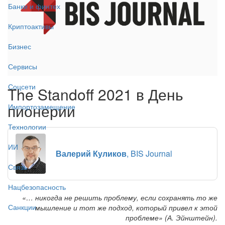
Банки и финтех
Криптоактивы
Бизнес
Сервисы
Соцсети
The Standoff 2021 в День
пионерии
Импортозамещение
Технологии
ИИ
Валерий Куликов
, BIS Journal
Связь
Нацбезопасность
«… никогда не решить проблему, если сохранять то же
Санкции
мышление и тот же подход, который привел к этой
проблеме» (А. Эйнштейн).