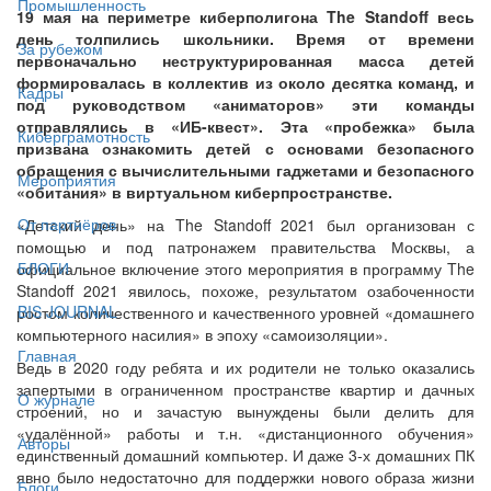
Промышленность
19 мая на периметре киберполигона The Standoff весь
день толпились школьники. Время от времени
За рубежом
первоначально неструктурированная масса детей
формировалась в коллектив из около десятка команд, и
Кадры
под руководством «аниматоров» эти команды
отправлялись в «ИБ-квест». Эта «пробежка» была
Киберграмотность
призвана ознакомить детей с основами безопасного
обращения с вычислительными гаджетами и безопасного
Мероприятия
«обитания» в виртуальном киберпространстве.
От партнёров
«Детский день» на The Standoff 2021 был организован с
помощью и под патронажем правительства Москвы, а
БЛОГИ
официальное включение этого мероприятия в программу The
Standoff 2021 явилось, похоже, результатом озабоченности
BIS JOURNAL
ростом количественного и качественного уровней «домашнего
компьютерного насилия» в эпоху «самоизоляции».
Главная
Ведь в 2020 году ребята и их родители не только оказались
запертыми в ограниченном пространстве квартир и дачных
О журнале
строений, но и зачастую вынуждены были делить для
«удалённой» работы и т.н. «дистанционного обучения»
Авторы
единственный домашний компьютер. И даже 3-х домашних ПК
явно было недостаточно для поддержки нового образа жизни
Блоги