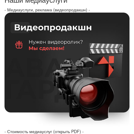
- Медиауслуги, реклама (видеопродакшн) -
- Стоимость медиауслуг (открыть PDF) -