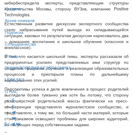
кибербеспредела эксперты, представляющие структуры
История
правительства Москвы, сторону ВУЗов, компанию Positive
Technologies.
Архив номеров
Естественным развитие дискуссии экспертного сообщества
стало набрасывание путей выхода из складывающейся
Подписка
ситуации, каковых по результатам дискуссии нарисовалось два
– домашнее воспитание и школьное обучение (классное и
Сотрудничество
внеклассное).
Отзывы
В том, что касается школьной темы, эксперты рассказали об
предпринятых усилиях представляемых ими структур по
ЭНЦИКЛОПЕДИЯ БЕЗОПАСНИКА
созданию программ обучения и реализации образовательных
процессов и приоткрыли планы по дальнейшему
LEAK-БЕЗ
наращиванию этих усилий.
Перспективы успеха в деле вовлечения в процесс родителей
О НАС
выглядели более туманно уже хотя бы потому, что сторону
разношёрстной родительской массы фактически на пресс-
конференции представляло журналистское сообщество, и
представляло, к тому же, по большей части матерей, которые
с энтузиазмом освещают проблемы для широких аудиторий,
но пасующих перед собственными чадами.