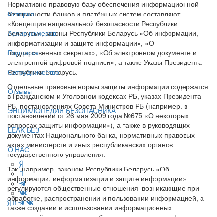
Нормативно-правовую базу обеспечения информационной
безопасности банков и платёжных систем составляют
История
«Концепция национальной безопасности Республики
Беларусь», законы Республики Беларусь «Об информации,
Архив номеров
информатизации и защите информации», «О
государственных секретах», «Об электронном документе и
Подписка
электронной цифровой подписи», а также Указы Президента
Республики Беларусь.
Сотрудничество
Отдельные правовые нормы защиты информации содержатся
Отзывы
в Гражданском и Уголовном кодексах РБ, указах Президента
РБ, постановлениях Совета Министров РБ (например, в
ЭНЦИКЛОПЕДИЯ БЕЗОПАСНИКА
постановлении от 26 мая 2009 года №675 «О некоторых
вопросах защиты информации»), а также в руководящих
LEAK-БЕЗ
документах Национального банка, нормативных правовых
актах министерств и иных республиканских органов
О НАС
государственного управления.
Так, например, законом Республики Беларусь «Об
информации, информатизации и защите информации»
регулируются общественные отношения, возникающие при
обработке, распространении и пользовании информацией, а
также создании и использовании информационных
технологий, организации и обеспечении защиты информации.