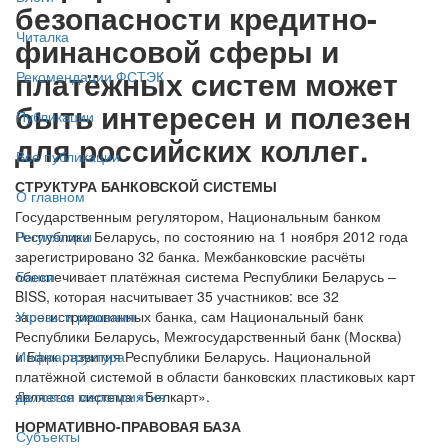
безопасности кредитно-
Читалка
финансовой сферы и
платёжных систем может
Рекомендации ФСТЭК
быть интересен и полезен
Публикации
для российских коллег.
Все публикации
СТРУКТУРА БАНКОВСКОЙ СИСТЕМЫ
О главном
Государственным регулятором, Национальным банком
Республики Беларусь, по состоянию на 1 ноября 2012 года
Регуляторы
зарегистрировано 32 банка. Межбанковские расчёты
обеспечивает платёжная система Республики Беларусь –
Банки
BISS, которая насчитывает 35 участников: все 32
зарегистрированных банка, сам Национальный банк
Угрозы и решения
Республики Беларусь, Межгосударственный банк (Москва)
и Банк развития Республики Беларусь. Национальной
Инфраструктура
платёжной системой в области банковских пластиковых карт
является система «Белкарт».
Деловые мероприятия
НОРМАТИВНО-ПРАВОВАЯ БАЗА
Субъекты