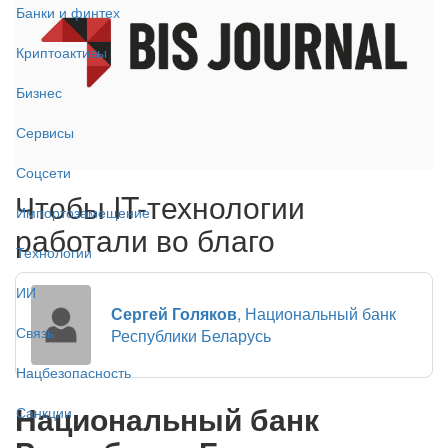
Банки и финтех
Криптоактивы
Бизнес
Сервисы
Соцсети
Чтобы IT-технологии
Импортозамещение
работали во благо
Технологии
ИИ
Сергей Голяков
, Национальный банк
Связь
Республики Беларусь
Нацбезопасность
Национальный банк
Санкции