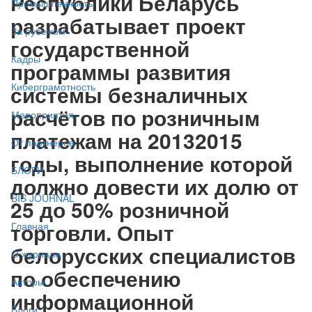
Республики Беларусь
Промышленность
разрабатывает проект
За рубежом
государственной
Кадры
программы развития
системы безналичных
Киберграмотность
расчётов по розничным
Мероприятия
платежам на 20132015
От партнёров
годы, выполнение которой
БЛОГИ
должно довести их долю от
BIS JOURNAL
25 до 50% розничной
торговли. Опыт
Главная
белорусских специалистов
О журнале
по обеспечению
Авторы
информационной
Блоги