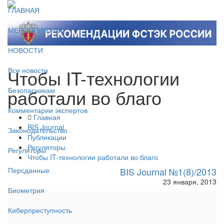
ГЛАВНАЯ
МЕРОПРИЯТИЯ
НОВОСТИ
Чтобы IT-технологии
Все новости
работали во благо
Безопасникам
Комментарии экспертов
Главная
BIS Journal
Законодательство
Публикации
Регуляторы
Регуляторы
Чтобы IT-технологии работали во благо
BIS Journal №1(8)/2013
Персданные
23 января, 2013
Биометрия
Киберпреступность