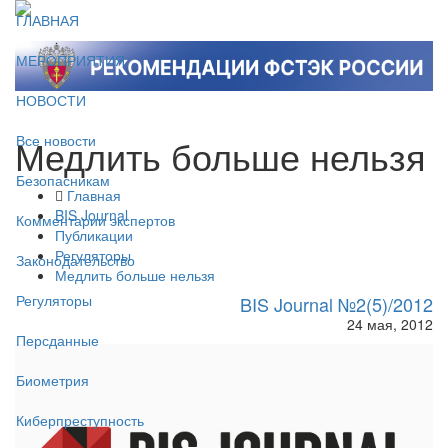
ГЛАВНАЯ
МЕРОПРИЯТИЯ
НОВОСТИ
Медлить больше нельзя
Все новости
Безопасникам
Главная
BIS Journal
Комментарии экспертов
Публикации
Регуляторы
Законодательство
Медлить больше нельзя
Регуляторы
BIS Journal №2(5)/2012
24 мая, 2012
Персданные
Биометрия
Киберпреступность