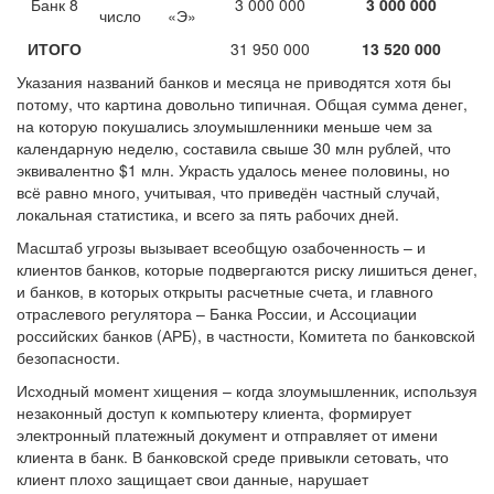
Банк 8
3 000 000
3 000 000
число
«Э»
ИТОГО
31 950 000
13 520 000
Указания названий банков и месяца не приводятся хотя бы
потому, что картина довольно типичная. Общая сумма денег,
на которую покушались злоумышленники меньше чем за
календарную неделю, составила свыше 30 млн рублей, что
эквивалентно $1 млн. Украсть удалось менее половины, но
всё равно много, учитывая, что приведён частный случай,
локальная статистика, и всего за пять рабочих дней.
Масштаб угрозы вызывает всеобщую озабоченность – и
клиентов банков, которые подвергаются риску лишиться денег,
и банков, в которых открыты расчетные счета, и главного
отраслевого регулятора – Банка России, и Ассоциации
российских банков (АРБ), в частности, Комитета по банковской
безопасности.
Исходный момент хищения – когда злоумышленник, используя
незаконный доступ к компьютеру клиента, формирует
электронный платежный документ и отправляет от имени
клиента в банк. В банковской среде привыкли сетовать, что
клиент плохо защищает свои данные, нарушает