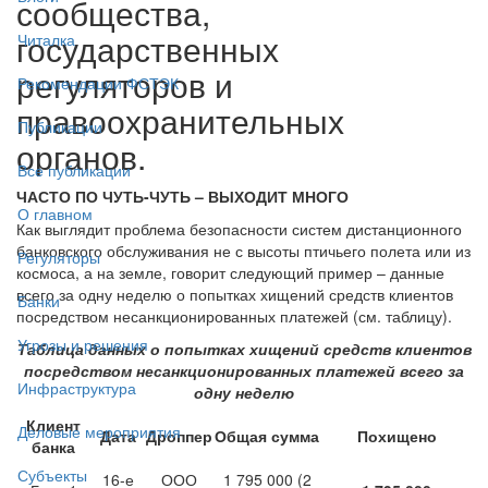
сообщества,
государственных
Читалка
регуляторов и
Рекомендации ФСТЭК
правоохранительных
Публикации
органов.
Все публикации
ЧАСТО ПО ЧУТЬ-ЧУТЬ – ВЫХОДИТ МНОГО
О главном
Как выглядит проблема безопасности систем дистанционного
банковского обслуживания не с высоты птичьего полета или из
Регуляторы
космоса, а на земле, говорит следующий пример – данные
всего за одну неделю о попытках хищений средств клиентов
Банки
посредством несанкционированных платежей (см. таблицу).
Угрозы и решения
Таблица данных о попытках хищений средств клиентов
посредством несанкционированных платежей всего за
Инфраструктура
одну неделю
Клиент
Деловые мероприятия
Дата
Дроппер
Общая сумма
Похищено
банка
Субъекты
16-е
ООО
1 795 000 (2