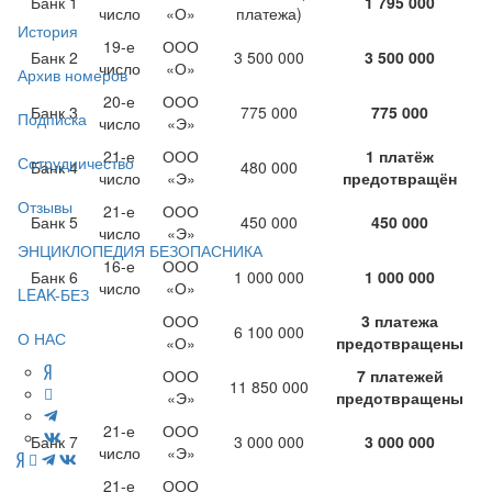
Банк 1
1 795 000
число
«О»
платежа)
История
19-е
ООО
Банк 2
3 500 000
3 500 000
число
«О»
Архив номеров
20-е
ООО
Банк 3
775 000
775 000
Подписка
число
«Э»
21-е
ООО
1 платёж
Сотрудничество
Банк 4
480 000
число
«Э»
предотвращён
Отзывы
21-е
ООО
Банк 5
450 000
450 000
число
«Э»
ЭНЦИКЛОПЕДИЯ БЕЗОПАСНИКА
16-е
ООО
Банк 6
1 000 000
1 000 000
число
«О»
LEAK-БЕЗ
ООО
3 платежа
6 100 000
О НАС
«О»
предотвращены
ООО
7 платежей
11 850 000
«Э»
предотвращены
21-е
ООО
Банк 7
3 000 000
3 000 000
число
«Э»
21-е
ООО