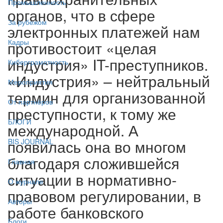
Промышленность
органов, что в сфере
За рубежом
электронных платежей нам
Кадры
противостоит «целая
индустрия» IT-преступников.
Киберграмотность
«Индустрия» – нейтральный
Мероприятия
термин для организованной
От партнёров
преступности, к тому же
БЛОГИ
международной. А
появилась она во многом
BIS JOURNAL
благодаря сложившейся
Главная
ситуации в нормативно-
О журнале
правовом регулировании, в
Авторы
работе банковского
Блоги