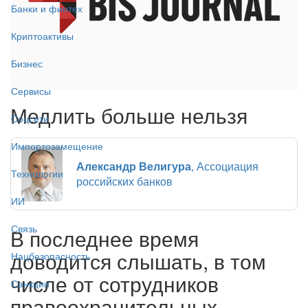
Банки и финтех
Криптоактивы
Бизнес
Сервисы
Медлить больше нельзя
Соцсети
Импортозамещение
Александр Велигура
, Ассоциация
Технологии
российских банков
ИИ
Связь
В последнее время
доводится слышать, в том
Нацбезопасность
числе от сотрудников
Санкции
правоохранительных