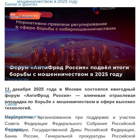
мошенничеством в 2025 году
Банки и финтех
Криптоактивы
Бизнес
Сервисы
Соцсети
Импортозамещение
Технологии
11 декабря 2025 года в Москве состоялся ежегодный
ИИ
форум «АнтиФрод Россия» — ключевая отраслевая
площадка по борьбе с мошенничеством в сфере высоких
Связь
технологий.
Нацбезопасность
Мероприятие, организованное при поддержке и участии
Совета Федерации Федерального Собрания Российской
Санкции
Федерации, Государственной Думы Российской Федерации,
Банка России, Генеральной прокуратуры Российской