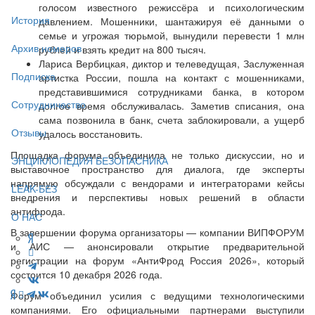
голосом известного режиссёра и психологическим
История
давлением. Мошенники, шантажируя её данными о
семье и угрожая тюрьмой, вынудили перевести 1 млн
Архив номеров
рублей и взять кредит на 800 тысяч.
Лариса Вербицкая, диктор и телеведущая, Заслуженная
Подписка
артистка России, пошла на контакт с мошенниками,
представившимися сотрудниками банка, в котором
Сотрудничество
долгое время обслуживалась. Заметив списания, она
сама позвонила в банк, счета заблокировали, а ущерб
Отзывы
удалось восстановить.
Площадка форума объединила не только дискуссии, но и
ЭНЦИКЛОПЕДИЯ БЕЗОПАСНИКА
выставочное пространство для диалога, где эксперты
напрямую обсуждали с вендорами и интеграторами кейсы
LEAK-БЕЗ
внедрения и перспективы новых решений в области
антифрода.
О НАС
В завершении форума организаторы — компании ВИПФОРУМ
и АИС — анонсировали открытие предварительной
регистрации на форум «АнтиФрод Россия 2026», который
состоится 10 декабря 2026 года.
Форум объединил усилия с ведущими технологическими
компаниями. Его официальными партнерами выступили