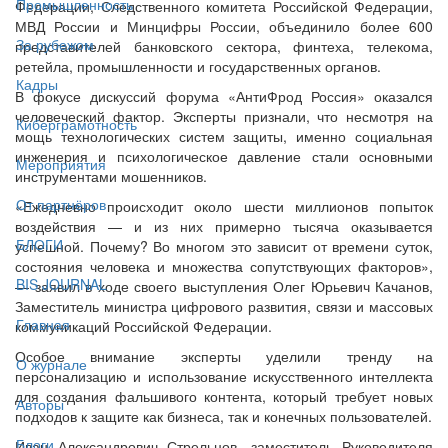
Промышленность
Федерации, Следственного комитета Российской Федерации,
МВД России и Минцифры России, объединило более 600
За рубежом
представителей банковского сектора, финтеха, телекома,
ретейла, промышленности и государственных органов.
Кадры
В фокусе дискуссий форума «АнтиФрод Россия» оказался
человеческий фактор. Эксперты признали, что несмотря на
Киберграмотность
мощь технологических систем защиты, именно социальная
инженерия и психологическое давление стали основными
Мероприятия
инструментами мошенников.
От партнёров
«Ежедневно происходит около шести миллионов попыток
воздействия — и из них примерно тысяча оказывается
БЛОГИ
успешной. Почему? Во многом это зависит от времени суток,
состояния человека и множества сопутствующих факторов»,
BIS JOURNAL
— заявил в ходе своего выступления Олег Юрьевич Качанов,
Заместитель министра цифрового развития, связи и массовых
Главная
коммуникаций Российской Федерации.
Особое внимание эксперты уделили тренду на
О журнале
персонализацию и использование искусственного интеллекта
для создания фальшивого контента, который требует новых
Авторы
подходов к защите как бизнеса, так и конечных пользователей.
Блоги
Иван Александрович Стрельцов, заместитель Руководителя