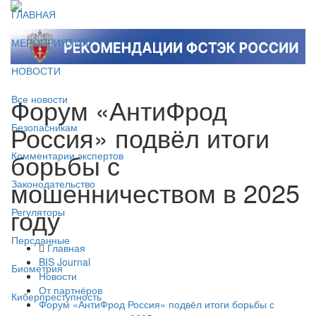
ГЛАВНАЯ
МЕРОПРИЯТИЯ
НОВОСТИ
Форум «АнтиФрод
Все новости
Россия» подвёл итоги
Безопасникам
борьбы с
Комментарии экспертов
мошенничеством в 2025
Законодательство
году
Регуляторы
Персданные
Главная
BIS Journal
Биометрия
Новости
От партнёров
Киберпреступность
Форум «АнтиФрод Россия» подвёл итоги борьбы с