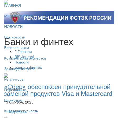
ГЛАВНАЯ
МЕРОПРИЯТИЯ
НОВОСТИ
Банки и финтех
Все новости
Безопасникам
Главная
BIS Journal
Комментарии экспертов
Новости
Банки и финтех
Законодательство
Регуляторы
«Сбер» обеспокоен принудительной
Персданные
заменой продуктов Visa и Mastercard
Биометрия
13 октября, 2025
Киберпреступность
Подробнее