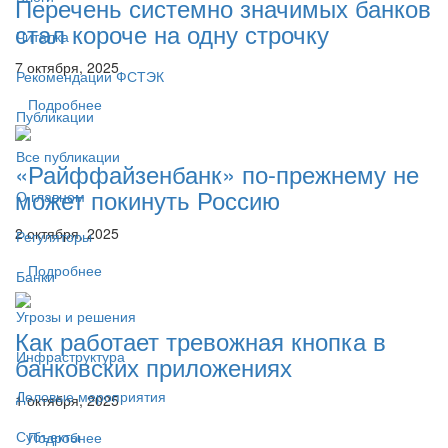
Перечень системно значимых банков
стал короче на одну строчку
Читалка
7 октября, 2025
Рекомендации ФСТЭК
Подробнее
Публикации
Все публикации
«Райффайзенбанк» по-прежнему не
может покинуть Россию
О главном
2 октября, 2025
Регуляторы
Подробнее
Банки
Угрозы и решения
Как работает тревожная кнопка в
Инфраструктура
банковских приложениях
Деловые мероприятия
1 октября, 2025
Субъекты
Подробнее