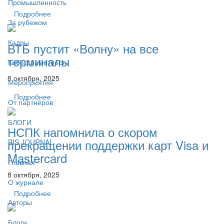
Промышленность
Подробнее
За рубежом
Кадры
ВТБ пустит «Волну» на все
терминалы
Киберграмотность
8 октября, 2025
Мероприятия
Подробнее
От партнёров
БЛОГИ
НСПК напомнила о скором
прекращении поддержки карт Visa и
BIS JOURNAL
Mastercard
Главная
8 октября, 2025
О журнале
Подробнее
Авторы
Блоги