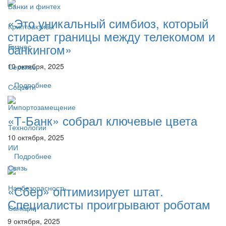
Банки и финтех
«Это уникальный симбиоз, который
Криптоактивы
стирает границы между телекомом и
банкингом»
Бизнес
10 октября, 2025
Сервисы
Подробнее
Соцсети
Импортозамещение
«Т-Банк» собрал ключевые цвета
Технологии
10 октября, 2025
ИИ
Подробнее
Связь
«Сбер» оптимизирует штат.
Нацбезопасность
Специалисты проигрывают роботам
Санкции
9 октября, 2025