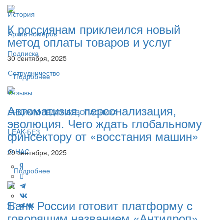
История
К россиянам приклеился новый
Архив номеров
метод оплаты товаров и услуг
Подписка
30 сентября, 2025
Сотрудничество
Подробнее
Отзывы
Автоматизия, персонализация,
ЭНЦИКЛОПЕДИЯ БЕЗОПАСНИКА
эволюция. Чего ждать глобальному
LEAK-БЕЗ
финсектору от «восстания машин»
О НАС
29 сентября, 2025
Подробнее
Банк России готовит платформу с
говорящим названием «Антидроп»