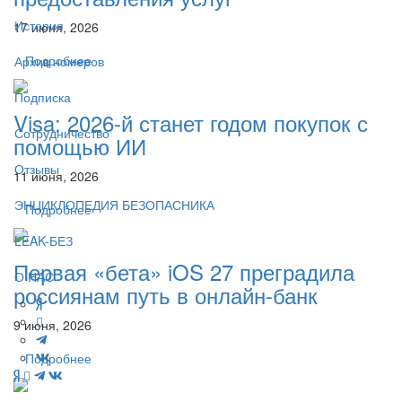
История
17 июня, 2026
Подробнее
Архив номеров
Подписка
Visa: 2026-й станет годом покупок с
Сотрудничество
помощью ИИ
Отзывы
11 июня, 2026
ЭНЦИКЛОПЕДИЯ БЕЗОПАСНИКА
Подробнее
LEAK-БЕЗ
Первая «бета» iOS 27 преградила
О НАС
россиянам путь в онлайн-банк
9 июня, 2026
Подробнее