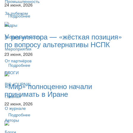
Промышленность
24 июня, 2026
За рубежом
Подробнее
Кадры
У регулятора — «жёсткая позиция»
Киберграмотность
по вопросу альтернативы НСПК
Мероприятия
23 июня, 2026
От партнёров
Подробнее
БЛОГИ
«Мир» полноценно начали
BIS JOURNAL
принимать в Иране
Главная
22 июня, 2026
О журнале
Подробнее
Авторы
Блоги