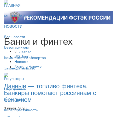
ГЛАВНАЯ
МЕРОПРИЯТИЯ
НОВОСТИ
Банки и финтех
Все новости
Безопасникам
Главная
BIS Journal
Комментарии экспертов
Новости
Банки и финтех
Законодательство
Регуляторы
Данные — топливо финтеха.
Персданные
Банкиры помогают россиянам с
бензином
Биометрия
9 июля, 2026
Киберпреступность