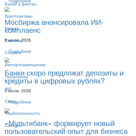
Подробнее
Банки и финтех
Криптоактивы
Мосбиржа анонсировала ИИ-
комплаенс
Бизнес
9 июля, 2026
Сервисы
Подробнее
Соцсети
Импортозамещение
Банки скоро предложат депозиты и
Технологии
кредиты в цифровых рублях?
ИИ
3 июля, 2026
Связь
Подробнее
Нацбезопасность
«Мультибанк» формирует новый
Санкции
пользовательский опыт для бизнеса