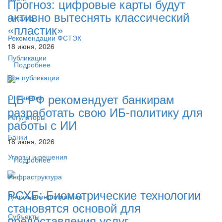
Прогноз: цифровые карты будут
активно вытеснять классический
Читалка
«пластик»
Рекомендации ФСТЭК
18 июня, 2026
Публикации
Подробнее
Все публикации
ЦБ РФ рекомендует банкирам
О главном
разработать свою ИБ-политику для
Регуляторы
работы с ИИ
Банки
18 июня, 2026
Угрозы и решения
Подробнее
Инфраструктура
РСХБ: Биометрические технологии
Деловые мероприятия
становятся основой для
Субъекты
предоставления услуг