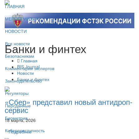
ГЛАВНАЯ
МЕРОПРИЯТИЯ
НОВОСТИ
Банки и финтех
Все новости
Безопасникам
Главная
BIS Journal
Комментарии экспертов
Новости
Банки и финтех
Законодательство
Регуляторы
«Сбер» представил новый антидроп-
Персданные
сервис
Биометрия
18 марта, 2026
Киберпреступность
Подробнее