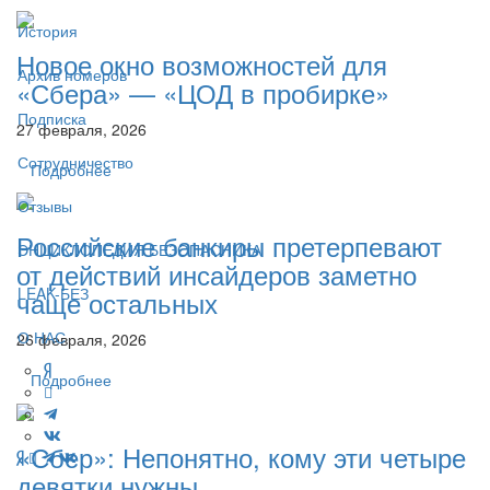
История
Новое окно возможностей для
Архив номеров
«Сбера» — «ЦОД в пробирке»
Подписка
27 февраля, 2026
Сотрудничество
Подробнее
Отзывы
Российские банкиры претерпевают
ЭНЦИКЛОПЕДИЯ БЕЗОПАСНИКА
от действий инсайдеров заметно
LEAK-БЕЗ
чаще остальных
О НАС
26 февраля, 2026
Подробнее
«Сбер»: Непонятно, кому эти четыре
девятки нужны