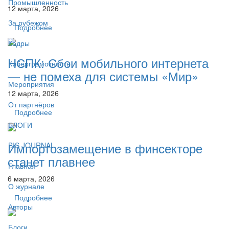
Промышленность
12 марта, 2026
За рубежом
Подробнее
Кадры
НСПК: Сбои мобильного интернета
Киберграмотность
— не помеха для системы «Мир»
Мероприятия
12 марта, 2026
От партнёров
Подробнее
БЛОГИ
Импортозамещение в финсекторе
BIS JOURNAL
станет плавнее
Главная
6 марта, 2026
О журнале
Подробнее
Авторы
Блоги