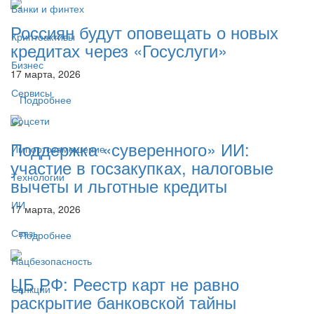
Банки и финтех
Россиян будут оповещать о новых
Криптоактивы
кредитах через «Госуслуги»
Бизнес
17 марта, 2026
Сервисы
Подробнее
Соцсети
Поддержка «суверенного» ИИ:
Импортозамещение
участие в госзакупках, налоговые
Технологии
вычеты и льготные кредиты
ИИ
17 марта, 2026
Связь
Подробнее
Нацбезопасность
ЦБ РФ: Реестр карт не равно
Санкции
раскрытие банковской тайны