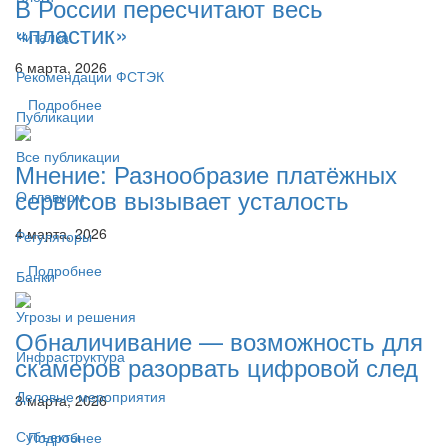
В России пересчитают весь
«пластик»
Читалка
6 марта, 2026
Рекомендации ФСТЭК
Подробнее
Публикации
Все публикации
Мнение: Разнообразие платёжных
сервисов вызывает усталость
О главном
4 марта, 2026
Регуляторы
Подробнее
Банки
Угрозы и решения
Обналичивание — возможность для
Инфраструктура
скамеров разорвать цифровой след
Деловые мероприятия
3 марта, 2026
Субъекты
Подробнее