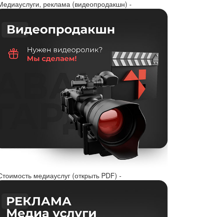
 Медиауслуги, реклама (видеопродакшн) -
Стоимость медиауслуг (открыть PDF) -