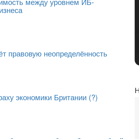
имость между уровнем ИБ-
изнеса
т правовую неопределённость
Н
раху экономики Британии (?)