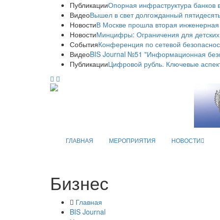
Публикации
Опорная инфраструктура банков в
Видео
Вышел в свет долгожданный пятидесяты
Новости
В Москве прошла вторая инженерная
Новости
Минцифры: Ограничения для детских
События
Конференция по сетевой безопаснос
Видео
BIS Journal №51 "Информационная без
Публикации
Цифровой рубль. Ключевые аспек
ГЛАВНАЯ
МЕРОПРИЯТИЯ
НОВОСТИ
Бизнес
Главная
BIS Journal