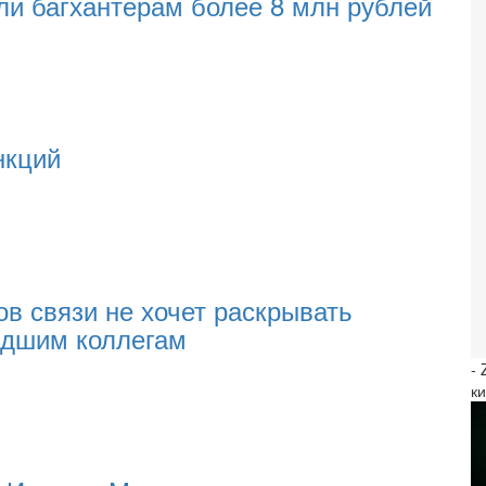
или багхантерам более 8 млн рублей
нкций
в связи не хочет раскрывать
адшим коллегам
-
к