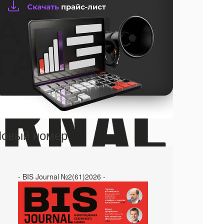
овый номер
- BIS Journal №2(61)2026 -