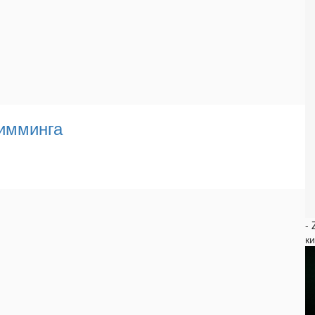
кимминга
-
к