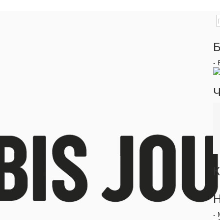
Б
-
Ч
К
Н
-