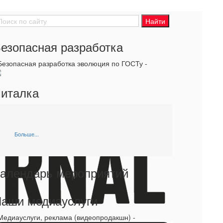
езопасная разработка
 Безопасная разработка эволюция по ГОСТу -
италка
Больше...
алендарь мероприятий
аши медиауслуги
 Медиауслуги, реклама (видеопродакшн) -